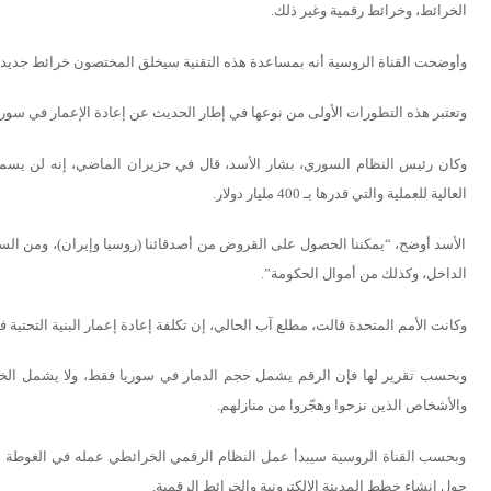
الخرائط، وخرائط رقمية وغير ذلك.
وأوضحت القناة الروسية أنه بمساعدة هذه التقنية سيخلق المختصون خرائط جديدة
وتعتبر هذه التطورات الأولى من نوعها في إطار الحديث عن إعادة الإعمار في سوريا
وكان رئيس النظام السوري، بشار الأسد، قال في حزيران الماضي، إنه لن يسمح ل
العالية للعملية والتي قدرها بـ 400 مليار دولار.
الأسد أوضح، “يمكننا الحصول على القروض من أصدقائنا (روسيا وإيران)، ومن ال
الداخل، وكذلك من أموال الحكومة”.
وكانت الأمم المتحدة قالت، مطلع آب الحالي، إن تكلفة إعادة إعمار البنية التحتية في سوريا تصل
وبحسب تقرير لها فإن الرقم يشمل حجم الدمار في سوريا فقط، ولا يشمل الخسائ
والأشخاص الذين نزحوا وهجّروا من منازلهم.
وبحسب القناة الروسية سيبدأ عمل النظام الرقمي الخرائطي عمله في الغوطة 
حول إنشاء خطط المدينة الإلكترونية والخرائط الرقمية.