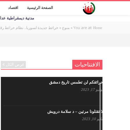
الصفحة الرئيسية
اقتصاد
مدنية ديمقراطية عدالة اج
You are at:
»
»
خرائط جديدة لسوريا.. نظام خرائط 
Home
منوع
الافتتاحيات
عرض الكل
حرائقكم لن تطمس تاريخ دمشق
يوليو 17, 2023
لا تقتلونا مرتين – د سلامة درويش
مايو 10, 2023