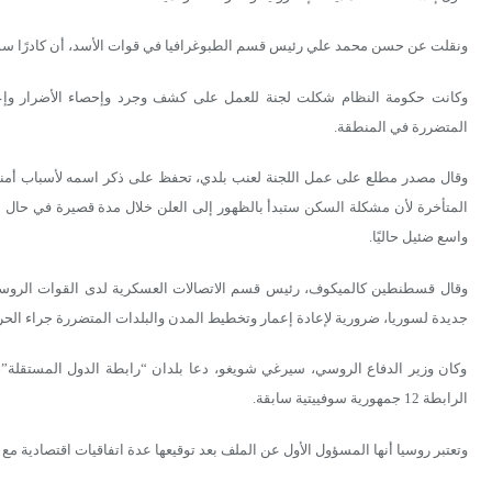
ونقلت عن حسن محمد علي رئيس قسم الطبوغرافيا في قوات الأسد، أن كادرًا سوري
وكانت حكومة النظام شكلت لجنة للعمل على كشف وجرد وإحصاء الأضرار وإعادة ت
المتضررة في المنطقة.
المتأخرة لأن مشكلة السكن ستبدأ بالظهور إلى العلن خلال مدة قصيرة في حال عا
واسع ضئيل حاليًا.
وقال قسطنطين كالميكوف، رئيس قسم الاتصالات العسكرية لدى القوات الروس
جديدة لسوريا، ضرورية لإعادة إعمار وتخطيط المدن والبلدات المتضررة جراء الح
وكان وزير الدفاع الروسي، سيرغي شويغو، دعا بلدان “رابطة الدول المستقلة”
الرابطة 12 جمهورية سوفييتية سابقة.
وتعتبر روسيا أنها المسؤول الأول عن الملف بعد توقيعها عدة اتفاقيات اقتصادية مع 