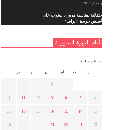
يوليو 7, 2021
احتفالية بمناسبة مرور 5 سنوات على
تأسيس جريدة “الرافد”
مايو 23, 2021
أيام الثورة السورية
القدس والربيع العربي في ندوة لحزب
اليسار
مايو 15, 2021
أغسطس 2018
ن
ث
أرب
خ
ج
س
د
أسبوع ثقافي في ذكرى الاستقلال
أبريل 16, 2021
2
1
5
4
3
6
12
11
10
9
8
7
ما هي حقيقة مشاركة السويداء في
الثورة السورية ؟
13
19
18
17
16
15
14
أبريل 12, 2021
26
20
25
24
23
22
21