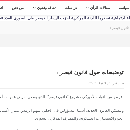
سياسة
مقالات الرأي
دراسات
ثقافة وفنون
من نحن
ات
تماعية تصدرها اللجنة المركزية لحزب اليسار الديمقراطي السوري العدد 1250 الأحد 09/01/2023
انون قيصر :
توضيحات حول قانون قيصر :
-
يناير 25, 2019
0
أقر مجلس النواب الأميركي مشروع “قانون قيصر”، الذي يقضي بفرض عقوبات أمي
ويتضمّن القانون الجديد، أسماء مسؤولين في الحكم، بينهم الرئيس بشار الأس
الجو والاستخبارات العسكرية، والمصرف المركزي السوري.