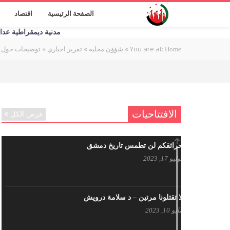
الصفحة الرئيسية
اقتصاد
مدنية ديمقراطية عدالة اج
You are at:
»
»
»
توضيحات حول ق
Home
شؤؤن محلية
تقرير اخباري
الافتتاحيات
عرض الكل
حرائقكم لن تطمس تاريخ دمشق
يوليو 17, 2023
لا تقتلونا مرتين – د سلامة درويش
مايو 10, 2023