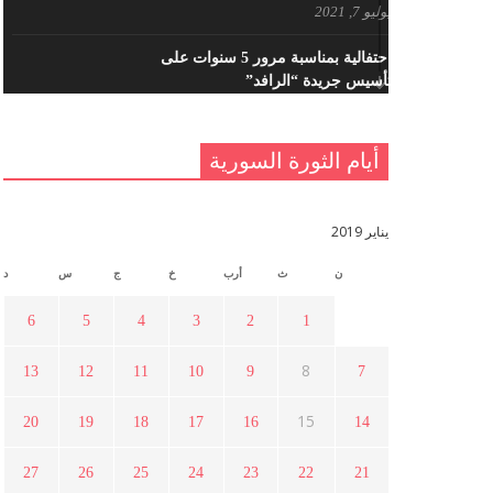
يوليو 7, 2021
احتفالية بمناسبة مرور 5 سنوات على
تأسيس جريدة “الرافد”
مايو 23, 2021
أيام الثورة السورية
القدس والربيع العربي في ندوة لحزب
اليسار
مايو 15, 2021
يناير 2019
ن
ث
أرب
خ
ج
س
د
أسبوع ثقافي في ذكرى الاستقلال
أبريل 16, 2021
6
5
4
3
2
1
8
13
12
11
10
9
7
ما هي حقيقة مشاركة السويداء في
الثورة السورية ؟
15
20
19
18
17
16
14
أبريل 12, 2021
27
26
25
24
23
22
21