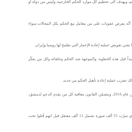
 ويهدف الى تحطيم كل موارد الحكم الخارجية، وليس من دولة أو
أنّه يفرض عقوبات على من يتعامل مع الحكم بكل المجالات سواء
عني تقويض عملية إعادة الإعمار التي تطمح لها روسيا وإيران.
اً قبل هذه الخطوة، والموجهة ضد الحكم وحلفائه وكل من يفكّر
ذلك تضرب عملية إعادة تأهيل الحكم من جديد.
وأقر مجلس النواب الأميركي “قانون قيصر” الذي تم تقديمه في تشرين الأول من عام 2016، ويتضمّن القانون معاقبة كل من يقدم الدعم لدمشق،
وجاءت تسمية “قانون قيصر” استناداً إلى الضابط السوري “قيصر” المنشق والذي سرّب 55 ألف صورة تشمل 11 ألف معتقل قيل انهم قُتلوا تحت