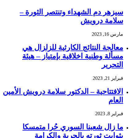
سيزهر دم الشهداء وتنتصر الثورة –
سلامة درويش
مارس 16, 2023
معالجة النتائج الكارثية للزلزال هي
مسألة وطنية اخلاقية بإمتياز – هيئة
التحرير
فبراير 21, 2023
الافتتاحية – الدكتور سلامة درويش الأمين
العام
فبراير 8, 2023
ما زال شعبنا السوري حُرا متمسكا
بثوابت ثورته بالحرية والكرامة