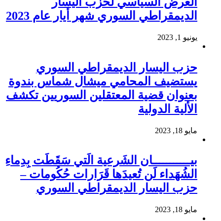
العرض السياسي لحزب اليسار
الديمقراطي السوري شهر أيار عام 2023
يونيو 1, 2023
حزب اليسار الديمقراطي السوري
يستضيف المحامي ميشال شماس بندوة
بعنوان قضية المعتقلين السوريين تكشف
الألية الدولية
مايو 18, 2023
بيـــــــــــان الشَرعية الَتي سَقَطَت بِدِماءِ
الشُهَداء لَن تُعيدَها قَرَارات حُكُومات –
حزب اليسار الديمقراطي السوري
مايو 18, 2023