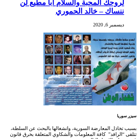
لروحك المحبة والسلام أبا مطيع لن
ننساك – خالد الحموري
ديسمبر 6, 2020
سيزر سوريا
بسبب تخاذل المعارضة السورية، وانشغالها بالبحث عن السلطة،
تتلقى “الرافد” كافة المعلومات والشكاوي المتعلقة بخرق قانون