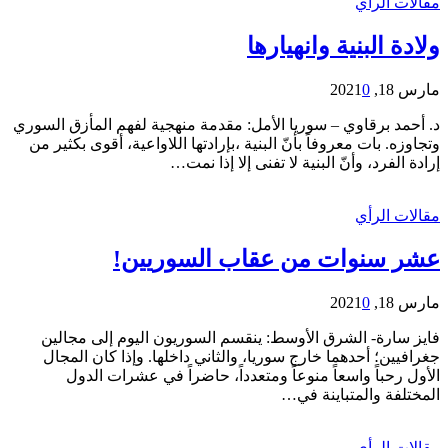
مقالات الرأي
ولادة البنية وانهيارها
مارس 18, 2021
0
د. أحمد برقاوي – سوريا الأمل: مقدمة منهجية لفهم المأزق السوري
وتجاوزه. بات معروفاً بأنّ البنية ،بإرادتها اللاواعية، أقوى بكثير من
إرادة الفرد، وأنّ البنية لا تفنى إلا إذا نمت…
مقالات الرأي
عشر سنوات من عقاب السوريين!
مارس 18, 2021
0
فايز سارة- الشرق الأوسط: ينقسم السوريون اليوم إلى مجالين
جغرافيين؛ أحدهما خارج سوريا، والثاني داخلها. وإذا كان المجال
الأول رحباً واسعاً منوعاً ومتعدداً، حاضراً في عشرات الدول
المختلفة والمتباينة في…
مقالات الرأي