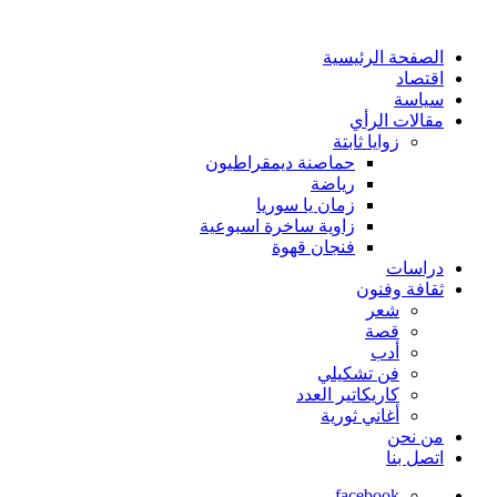
الصفحة الرئيسية
اقتصاد
سياسة
مقالات الرأي
زوايا ثابتة
حماصنة ديمقراطيون
رياضة
زمان يا سوريا
زاوية ساخرة اسبوعية
فنجان قهوة
دراسات
ثقافة وفنون
شعر
قصة
أدب
فن تشكيلي
كاريكاتير العدد
أغاني ثورية
من نحن
اتصل بنا
facebook