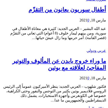
أطفال سوريون يعانون من التقزّم
مارس 18, 2021
0
عبد الله البشير – العربي الجديد: كثيرة هي معاناة الأطفال في
سورية، ومن بينهم ليمار خلوف (8 أعوام) التي تعاني من التقزّم
(قصر القامة). أمر حرمها وما زال عيشَ حياتها…
عربي ودولي
ما وراء خروج بايدن عن المألوف والتوتير
المفاجئ لعلاقته مع بوتين
مارس 18, 2021
0
فكتور شلهوب – العربي الجديد: ينظر الأميركيون عموماً إلى الرئيس
الروسي فلاديمير بوتين بكثير من التوجس والنفور وحتى الكراهية،
خصوصاً في الكونغرس وأجهزة الاستخبارات. يشمل ذلك
الديمقراطيين والجمهوريين ما عدا…