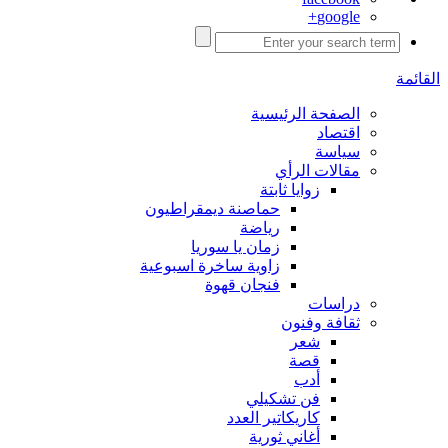
google+
القائمة
الصفحة الرئيسية
اقتصاد
سياسة
مقالات الرأي
زوايا ثابتة
حماصنة ديمقراطيون
رياضة
زمان يا سوريا
زاوية ساخرة اسبوعية
فنجان قهوة
دراسات
ثقافة وفنون
شعر
قصة
أدب
فن تشكيلي
كاريكاتير العدد
أغاني ثورية