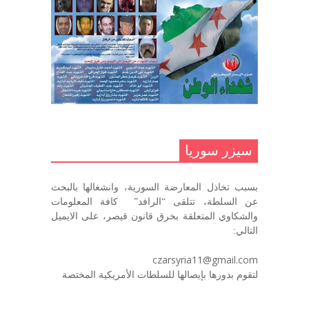
مناضل بحجم الوطن …منصور الاتاسي .
ما زلت خالدا في قلوبنا
ديسمبر 9, 2020
.منصورالاتاسي.( البوصلة في زمن
الضياع )
سيزر سوريا
ديسمبر 7, 2020
بسبب تخاذل المعارضة السورية، وانشغالها بالبحث
في الذكرى السنوية لرحيل الرفيق منصور أتاسي أبو مطيع
عن السلطة، تتلقى “الرافد” كافة المعلومات
رحمه الله. – عبد الله حاج محمد
والشكاوي المتعلقة بخرق قانون قيصر، على الايميل
ديسمبر 6, 2020
التالي:
لروحك المحبة والسلام أبا مطيع لن
czarsyria11@gmail.com
ننساك – خالد الحموري
لتقوم بدورها بإيصالها للسلطات الأمريكية المختصة
ديسمبر 6, 2020