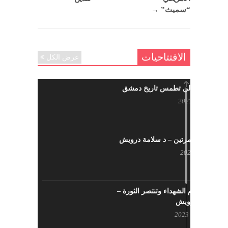
“سميث”
→
الافتتاحيات
عرض الكل
حرائقكم لن تطمس تاريخ دمشق
يوليو 17, 2023
لا تقتلونا مرتين – د سلامة درويش
مايو 10, 2023
سيزهر دم الشهداء وتنتصر الثورة –
سلامة درويش
مارس 16, 2023