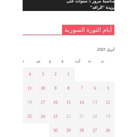
احتفالية بمناسبة مرور 5 سنوات على
تأسيس جريدة “الرافد”
مايو 23, 2021
أيام الثورة السورية
القدس والربيع العربي في ندوة لحزب
اليسار
مايو 15, 2021
أبريل 2021
ن
ث
أرب
خ
ج
س
د
أسبوع ثقافي في ذكرى الاستقلال
أبريل 16, 2021
4
3
2
1
11
10
9
8
7
6
5
ما هي حقيقة مشاركة السويداء في
الثورة السورية ؟
18
13
17
16
15
14
12
أبريل 12, 2021
22
21
20
19
25
24
23
هل شاركت طرطوس والسلمية وحلب
30
29
28
27
26
في الثورة السورية ؟