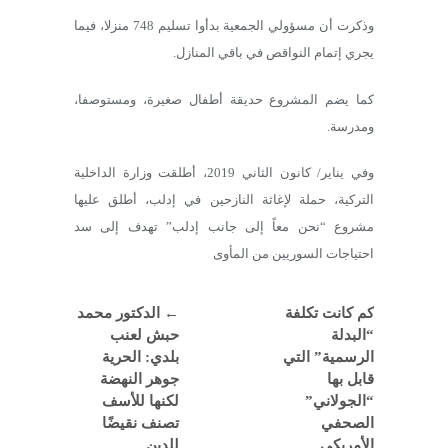
وذكرت أن مسؤولي الجمعية بدأوا تسليم 748 منزلا، فيما
يجري إتمام النواقص في باقي المنازل.
كما يضم المشروع حديقة أطفال صغيرة، ومستوصفا،
ومدرسة.
وفي يناير/ كانون الثاني 2019، أطلقت وزارة الداخلية
التركية، حملة لإغاثة النازحين في إدلب، أطلق عليها
مشروع “نحن معاً إلى جانب إدلب” تهدف إلى سد
احتياجات السوريين من المأوى
كم كانت تكلفة
←
الدكتور محمد
“البدلة
حبش لعنب
الرسمية” التي
بلدي: الحرية
قابل بها
جوهر النهضة
“الجولاني”
لكنها للأسف
الصحفي
تصنف نقيضًا
الأمريكي
للدين