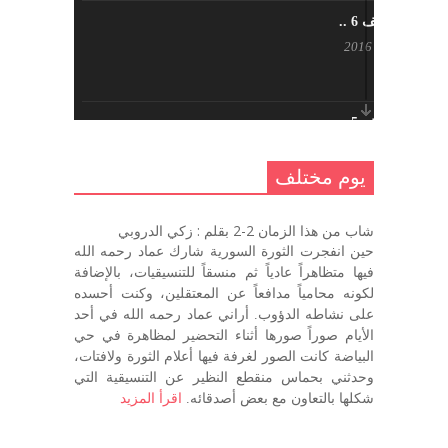
يوم مختلف 6 ..
أكتوبر 17, 2016
يوم مختلف 5 ..
أكتوبر 10, 2016
يوم مختلف
يوم مختلف …
شاب من هذا الزمان 2-2 بقلم : زكي الدروبي
سبتمبر 26, 2016
حين انفجرت الثورة السورية شارك عماد رحمه الله
فيها متظاهراً عادياً ثم منسقاً للتنسيقيات، بالإضافة
لكونه محامياً مدافعاً عن المعتقلين، وكنت أحسده
على نشاطه الدؤوب. أراني عماد رحمه الله في أحد
يوم مختلف 3
الأيام صوراً صورها أثناء التحضير لمظاهرة في حي
سبتمبر 22, 2016
البياضة كانت الصور لغرفة فيها أعلام الثورة ولافتات،
وحدثني بحماس منقطع النظير عن التنسيقية التي
شكلها بالتعاون مع بعض أصدقائه.
اقرأ المزيد
يوم مختلف – اليوم التالي