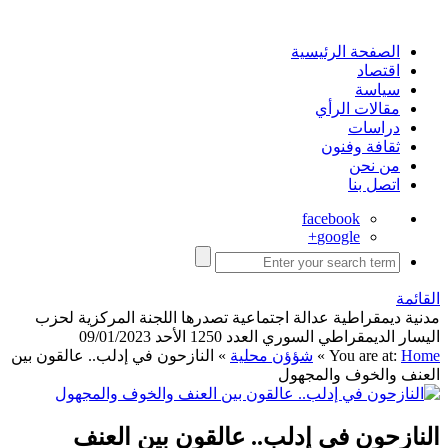
الصفحة الرئيسية
اقتصاد
سياسة
مقالات الرأي
دراسات
ثقافة وفنون
من نحن
اتصل بنا
facebook
google+
القائمة
مدنية ديمقراطية عدالة اجتماعية تصدرها اللجنة المركزية لحزب
اليسار الديمقراطي السوري العدد 1250 الأحد 09/01/2023
Home
You are at:
»
شؤؤن محلية
»
النازحون في إدلب.. عالقون بين
العنف والخوف والمجهول
النازحون في إدلب.. عالقون بين العنف