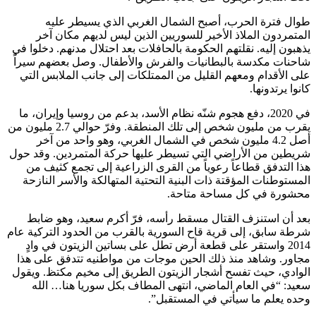
طوال فترة الحرب، أصبح الشمال الغربي الذي يسيطر عليه
المتمردون الملاذ الأخير للسوريين الذين ليس لديهم مكان آخر
يذهبون إليه. نقلتهم الحكومة بالحافلات بعد احتلال مدنهم. دخلوا في
شاحنات مكدسة بالبطانيات والفرش والأطفال. وصل بعضهم سيراً
على الأقدام ومعهم القليل من الممتلكات إلى جانب الملابس التي
كانوا يرتدونها.
في 2020، دفع هجوم شنّه نظام الأسد، بدعم من روسيا وإيران، ما
يقرب من مليون شخص إلى تلك المنطقة. وفرّ حوالي 2.7 مليون من
أصل 4.2 مليون شخص في الشمال الغربي، وهو واحد من آخر
شريطين من الأراضي التي تسيطر عليها حركة المتمردين. وقد حول
هذا التدفق قطاعاً رعوياً من القرى الزراعية إلى تجمع كثيف من
المستوطنات المؤقتة ذات البنية التحتية المتهالكة والأسر النازحة
محشورة في كل مساحة متاحة.
بعد أن استنزف القتال مسقط رأسه، فرّ أكرم سعيد، وهو ضابط
شرطة سابق، إلى قرية قاح السورية بالقرب من الحدود التركية عام
2014 واستقر على قطعة أرض تطل على بساتين الزيتون في وادٍ
مجاور. وشاهد منذ ذلك الحين موجات من مواطنيه تتدفق على هذا
الوادي، حيث تفسح أشجار الزيتون الطريق إلى مخيم مكتظ. ويقول
سعيد: “في العام الماضي، انتهى المطاف بكل سوريا هنا… الله
وحده يعلم ما سيأتي في المستقبل”.