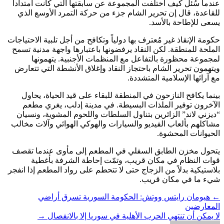
عندما سُئل كيف اختلفت المجموعة عن سابقتها التي كانت امتداداً
للقاعدة، قال إن تحرير الشام جزء من حركة التمرد الأوسع الذي
يسعى للإطاحة بالأسد.
حكومة الإنقاذ غير مُعترف بها دولياً وتكافح من أجل تلبية الاحتياجات
الملحة للمنطقة. لكن النقاد يرفضونها باعتبارها واجهة مدنية تسمح
لمجموعة محظورة بالتفاعل مع المنظمات الأجنبية. يتهمونها
ويتهمون تحرير الشام باحتجاز النقاد وإغلاق الأنشطة التي تتعارض
مع آرائها الإسلامية المتشددة.
بينما يكافح النازحون في المنطقة للبقاء على قيد الحياة، يحاول
الآخرون توفير الملذات البسيطة. في مدينة إدلب، يغري مطعم
“ديزني لاند” الزائرين بتناول السلطات واللحوم المشوية، ونسيان
مشاكلهم بألعاب الفيديو والسيارات والهوكي الهوائي وآلات مخالب
الحيوانات المحشوة.
يتحول مخزن الطابق السفلي في المطعم إلى مأوى عندما تقصف
قوات النظام في مكان قريب، وتمّت إحاطة الشرفة بأغطية
بلاستيكية بدلاً من الزجاج حتى لا تتحطم على رواد المطعم إذا انفجر
شيء ما في مكان قريب.
←
هيومان رايتس ووتش: الحكومة السورية تسرق أراضي
المعارضين
لا يمكن أن تنتهي الحرب الأهلية في سوريا إلا بالانفصال
→