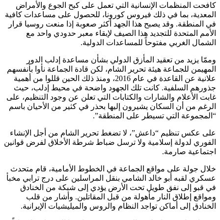
كافحت المنظمات الإنسانية التي تعمل على كبح الجوع والأمراض
المعدية، بما في ذلك فيروس كورونا، للحصول على مساعدات كافية
في المنطقة. وقد يصبح هذا الجهد أكثر صعوبة إذا منعت روسيا قرار
الأمم المتحدة للتجديد هذا الصيف لإبقاء معبر حدودي واحد مع
الشمال الغربي مفتوحاً للمساعدات الدولية.
وممّا يزيد من تعقيد المأزق الدولي بشأن مساعدة إدلب الدور
المهيمن للجماعة هيئة تحرير الشام، لكن قادة الجماعة نأوا بأنفسهم
علانية عن القاعدة في عام 2016، ومنذ ذلك الحين قللوا من أهمية
جذورهم السلفية. كانت تلك الجهود واضحة في محيط إدلب، حيث
غابت الأعلام والشارات والكتابات التي تعلن عن وجود التنظيم، على
الرغم من أن السكان يشيرون إليها بحذر في كثير من الأحيان باسم
“المجموعة التي تسيطر على المنطقة”.
على عكس تنظيم “داعش”، لا تضغط تحرير الشام من أجل الإنشاء
الفوري لدولة إسلامية ولا ترسل ضباط شرطة الأخلاق لفرض قوانين
اجتماعية صارمة.
خلال جولة على مواقع الجماعة في الخطوط الأمامية، قام متحدث
عسكري لقبه أبو خالد الشامي بنقل المراسلين على درج ترابي مخبأ
في قبو إلى نفق طويل تحت الأرض يؤدي إلى شبكة من الخنادق
ومواقع إطلاق النار مأهولة من قبل المقاتلين. وأشار من قلب
الخنادق إلى أماكن تواجد النظام والروس والميليشيات الإيرانية.