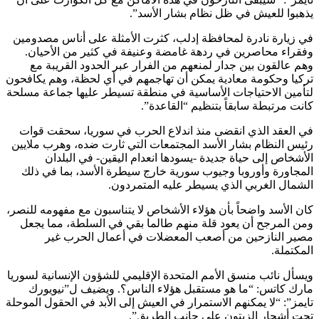
يذهبوا للعيش في ظل نظام بشار الأسد”.
في زيارة نادرة لمحافظة إدلب، كثرت الأمثلة على أناس مصدومين
وفقراء محاصرين في ردهة غامضة وعنيفة في كثير من الأحيان.
وهم عالقون بين جدار لمنعهم من الفرار عبر الحدود القريبة مع
تركيا وحكومة معادية يمكن أن تهاجمهم في أي لحظة، وهم يكافحون
لتأمين الاحتياجات الأساسية في منطقة تسيطر عليها جماعة مسلحة
كانت مرتبطة سابقاً بتنظيم “القاعدة”.
في العقد الذي انقضى منذ اندلاع الحرب في سوريا، سحقت قوات
رئيس النظام بشار الأسد المجتمعات التي ثارت ضده، وهرب ملايين
الأشخاص إلى حياة جديدة -يسودها انعدام اليقين- في البلدان
المجاورة وأوروبا وجيوب سورية خارج سيطرة الأسد، بما في ذلك
الشمال الغربي الذي يسيطر عليه المتمردون.
كان الأسد واضحاً بأن هؤلاء الأشخاص لا يتناسبون مع مفهومه للنصر،
ومن المرجح أن يعود قلة منهم طالما بقي في السلطة، مما يجعل
مصير النازحين من أصعب المعضلات في أعمال الحرب غير
المكتملة.
ويسأل نائب منسق الأمم المتحدة الإقليمي للشؤون الإنسانية لسوريا
مارك كاتس: “ما هو مستقبل هؤلاء الناس؟. ويضيف ل”نيويورك
تايمز”: “لا يمكنهم الاستمرار في العيش إلى الأبد في الحقول الموحلة
تحت أشجار الزيتون على جانب الطريق”.