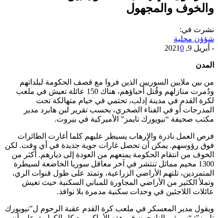
والخوف والمجهول
نشرت في:
شؤؤن محلية
-
أبريل 9, 2021
0
المدن
من بين ملايين السوريين الذين فروا مع قصف الحكومة لبلداتهم
ودُمرت منازلهم وقُتل أحباؤهم، هناك 150 عائلة تعيش في ملعب
لكرة القدم في مدينة إدلب، تحتمي في خيام متهالكة تحت
المدرجات أو في الفناء الصخري، بحسب تقرير لبن هابرد مدير
مكتب صحيفة “نيويورك تايمز” الأميركية في بيروت.
فرص العمل نادرة والإرهاب يسيطر عليهم كلما أغارت الطائرات
فوق رؤوسهم. يمكن أن تحصل غارات جوية جديدة في أي وقت. لكن
الخوف من انتقام الحكومة يمنعهم من العودة إلى ديارهم. أكثر من
1300 مخيم مماثل تنتشر في آخر معاقل سوريا الخاضعة لسيطرة
المتمردين، تلتهم الأراضي الزراعية، وتمتد على طول قنوات الري،
وتملأ الكثير من الأراضي المجاورة للمباني السكنية حيث تعيش
عائلات اللاجئين في وحدات سكنية مدمرة بلا نوافذ.
ويقول مدير المعسكر في ملعب كرة القدم عقبة الرحوم ل”نيويورك
تايمز”: “سيبقى النازحون في هذه الأماكن مع كل الكوارث على أن