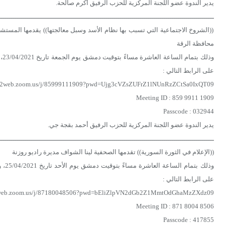
يدير الندوة عضو اللجنة المركزية للحزب الرفيق أكرم صالحة.
ـــــــــــــــــــــــــــــــــــــــــــــــــــــــــــــــــــــــــــــــــــــــــــــــــــــــــــ
((الشروخ الاجتماعية التي تسبب بها نظام الأسد وسبل معالجتها)) يقدمها المستش
محافظة الرقة
على الرابط التالي :
s02web.zoom.us/j/85999111909?pwd=Ujg3cVZsZUFrZ1lNUnRzZCtSa0IxQT09
Meeting ID : 859 9911 1909
Passcode : 032944
يدير الندوة عضو اللجنة المركزية للحزب الرفيق أحمد بقجة جي.
ـــــــــــــــــــــــــــــــــــــــــــــــــــــــــــــــــــــــــــــــــــــــــــــــــــــــــــ
((الإعلام في الثورة السورية)) تقدمها الصحفية لينا الشواف مديرة راديو روزنة
على الرابط التالي :
02web.zoom.us/j/87180048506?pwd=bEliZlpVN2dGb2Z1MmtOdGhaMzZXdz09
Meeting ID : 871 8004 8506
Passcode : 417855