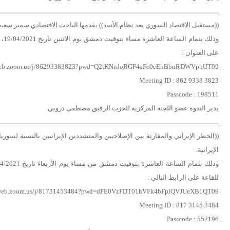
ـــــــــــــــــــــــــــــــــــــــــــــــــــــــــــــــــــــــــــــــــــــــــــــــــــــــــــ
((مستقبل الاقتصاد السوري بعد نظام الأسد)) يقدمها الباحث الاقتصادي سمير سع
على العنوان :
2web.zoom.us/j/86293383823?pwd=Q2tKNnJoRGF4aFc0eEhBbnRDWVphUT09
Meeting ID : 862 9338 3823
Passcode : 198511
يدير الندوة عضو اللجنة المركزية للحزب الرفيق مصطفى دروبي.
ـــــــــــــــــــــــــــــــــــــــــــــــــــــــــــــــــــــــــــــــــــــــــــــــــــــــــــ
((الخطر الإيراني والمقارنة بين الإصلاحيين والمتشددين الإيرانيين بالنسبة لسوريا
الإيرانية.
للقاعة على الرابط التالي :
02web.zoom.us/j/81731453484?pwd=dFE0VzFDT01hVFk4bFplQVJUeXB1QT09
Meeting ID : 817 3145 3484
Passcode : 552196