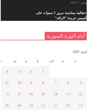
يوليو 7, 2021
احتفالية بمناسبة مرور 5 سنوات على
تأسيس جريدة “الرافد”
مايو 23, 2021
أيام الثورة السورية
القدس والربيع العربي في ندوة لحزب
اليسار
مايو 15, 2021
أبريل 2021
ن
ث
أرب
خ
ج
س
د
أسبوع ثقافي في ذكرى الاستقلال
أبريل 16, 2021
4
3
2
1
11
10
9
8
7
6
5
ما هي حقيقة مشاركة السويداء في
الثورة السورية ؟
18
13
17
16
15
14
12
أبريل 12, 2021
22
21
20
19
25
24
23