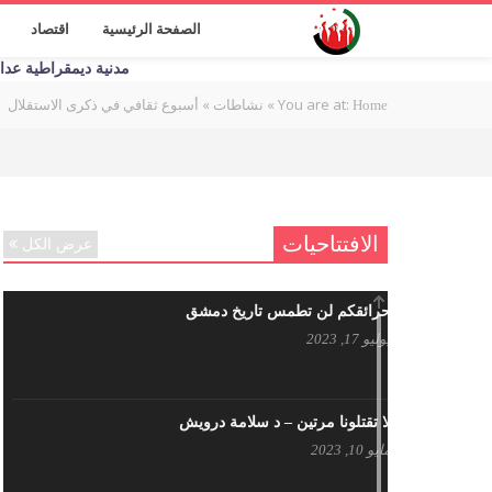
الصفحة الرئيسية
اقتصاد
مدنية ديمقراطية عدالة اج
You are at:
»
»
أسبوع ثقافي في ذكرى الاستقلال
Home
نشاطات
الافتتاحيات
عرض الكل
حرائقكم لن تطمس تاريخ دمشق
يوليو 17, 2023
لا تقتلونا مرتين – د سلامة درويش
مايو 10, 2023