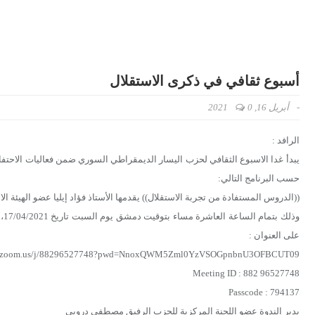
أسبوع ثقافي في ذكرى الاستقلال
-
أبريل 16, 2021
0
الرافد :
يبدأ غدا الاسبوع الثقافي لحزب اليسار الديمقراطي السوري ضمن فعاليات الاحتفال
حسب البرنامج التالي:
((الدروس المستفادة من تجربة الاستقلال)) يقدمها الأستاذ فؤاد إيليا عضو الهيئة
على العنوان :
eb.zoom.us/j/88296527748?pwd=NnoxQWM5Zml0YzVSOGpnbnU3OFBCUT09
Meeting ID : 882 96527748
Passcode : 794137
يدير الندوة عضو اللجنة المركزية للحزب الرفيق مصطفى دروبي