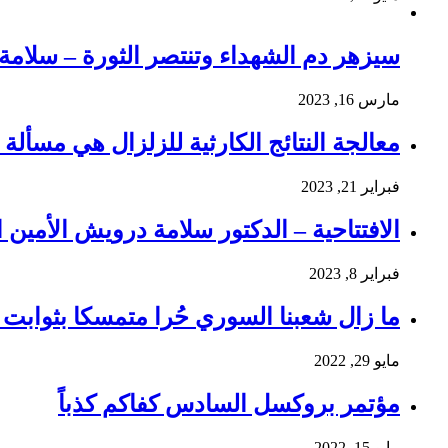
سيزهر دم الشهداء وتنتصر الثورة – سلام
مارس 16, 2023
معالجة النتائج الكارثية للزلزال هي مسألة و
فبراير 21, 2023
الافتتاحية – الدكتور سلامة درويش الأمين ا
فبراير 8, 2023
ما زال شعبنا السوري حُرا متمسكا بثوابت ث
مايو 29, 2022
مؤتمر بروكسل السادس كفاكم كذباً
مايو 15, 2022