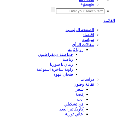
google+
القائمة
الصفحة الرئيسية
اقتصاد
سياسة
مقالات الرأي
زوايا ثابتة
حماصنة ديمقراطيون
رياضة
زمان يا سوريا
زاوية ساخرة اسبوعية
فنجان قهوة
دراسات
ثقافة وفنون
شعر
قصة
أدب
فن تشكيلي
كاريكاتير العدد
أغاني ثورية