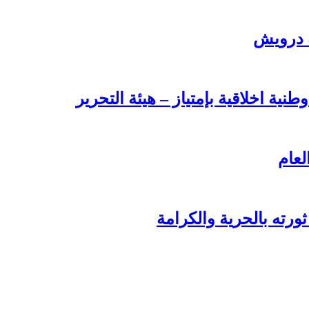
ة درويش
طنية اخلاقية بإمتياز – هيئة التحرير
لعام
ورته بالحرية والكرامة