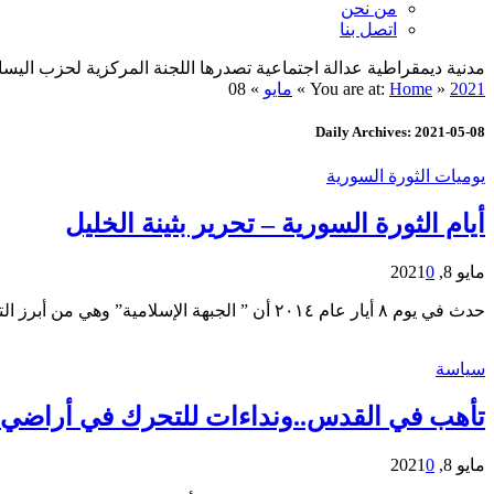
من نحن
اتصل بنا
مدنية ديمقراطية عدالة اجتماعية تصدرها اللجنة المركزية لحزب اليسار الديمقراطي ا
2021
»
Home
You are at:
»
مايو
»
08
Daily Archives: 2021-05-08
يوميات الثورة السورية
أيام الثورة السورية – تحرير بثينة الخليل
مايو 8, 2021
0
حدث في يوم ٨ أيار عام ٢٠١٤ أن ” الجبهة الإسلامية” وهي من أبرز التشكيلات المقاتلة ضد النظام السوري، أعلنت تبنيها تفجير فندق ” الكارلتون” في مدينة حلب والذي قتل…
سياسة
تأهب في القدس..ونداءات للتحرك في أراضي ال48 و
مايو 8, 2021
0