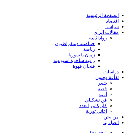
الصفحة الرئيسية
اقتصاد
سياسة
مقالات الرأي
زوايا ثابتة
حماصنة ديمقراطيون
رياضة
زمان يا سوريا
زاوية ساخرة اسبوعية
فنجان قهوة
دراسات
ثقافة وفنون
شعر
قصة
أدب
فن تشكيلي
كاريكاتير العدد
أغاني ثورية
من نحن
اتصل بنا
facebook