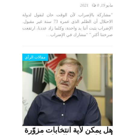
مايو 19, 2021
0
“مشاركة بالإضراب لأن الوقت حان لنقول لدولة
الاحتلال أن الظلم الذي عمره 73 سنة غير مقبول.
الإضراب يثبت أننا يد واحدة، وكلما زاد عددنا، ارتفعت
صرختنا أكثر.” “مشارك في الإضراب…
مقالات الرأي
هل يمكن لأية انتخابات مزوّرة