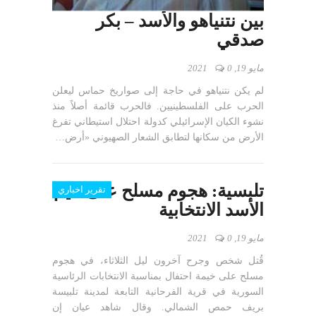
بين نتنياهو والأسد – بكر
صدقي
مايو 19, 2021
0
لم يكن نتنياهو في حاجة إلى صواريخ حماس ليعلن
الحرب على الفلسطينيين. فالحرب قائمة أصلاً منذ
نشوء الكيان الإسرائيلي كدولة احتلال استيطاني تفرغ
الأرض من سكانها لتطابق الشعار الصهيوني «أرض…
تلبسية: هجوم مسلح على خيم
تقرير اخباري
الأسد الانتخابية
مايو 19, 2021
0
قُتل شخص وجرح آخرون ليل الثلاثاء، في هجوم
مسلح على خيمة احتفال بمناسبة الانتخابات الرئاسية
السورية في قرية الفرحانية التابعة لمدينة تلبيسة
بريف حمص الشمالي. وقال شاهد عيان إن