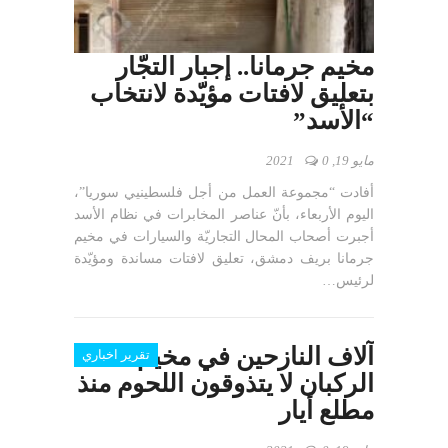
مخيم جرمانا.. إجبار التجّار
بتعليق لافتات مؤيّدة لانتخاب
“الأسد”
مايو 19, 2021
0
أفادت “مجموعة العمل من أجل فلسطينيي سوريا”،
اليوم الأربعاء، بأنّ عناصر المخابرات في نظام الأسد
أجبرت أصحاب المحال التجاريّة والسيارات في مخيم
جرمانا بريف دمشق، تعليق لافتات مساندة ومؤيّدة
لرئيس…
آلاف النازحين في مخيم
تقرير اخباري
الركبان لا يتذوقون اللحوم منذ
مطلع أيار