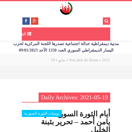
القائمة
مدنية ديمقراطية عدالة اجتماعية تصدرها اللجنة المركزية لحزب
اليسار الديمقراطي السوري العدد 1250 الأحد 09/01/2023
19
»
»
You are at:
»
2021
Home
مايو
Daily Archives: 2021-05-19
أيام الثورة السورية – إعداد
يوميات الثورة السورية
يامن أحمد – تحرير بثبنة
الخليل