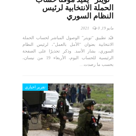
الحملة الانتخابية لرئيس
النظام السوري
مايو 19, 2021
0
قيّد تطبيق “تويتر” الوصول المباشر لحساب الحملة
الانتخابية بعنوان “الأمل بالعمل“، لرئيس النظام
السوري، بشار الأسد. وذكر تحذيرًا على الصفحة
الرئيسية للحساب اليوم، الأربعاء 19 من نيسان،
بحسب ما رصدت…
تقرير اخباري