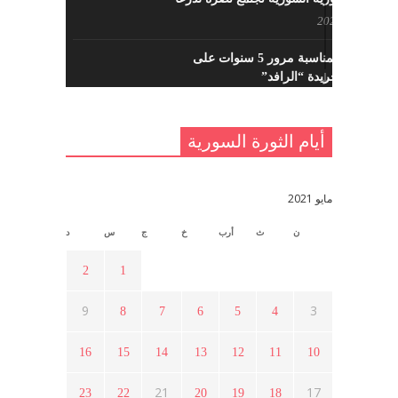
يوليو 7, 2021
احتفالية بمناسبة مرور 5 سنوات على
تأسيس جريدة “الرافد”
مايو 23, 2021
أيام الثورة السورية
القدس والربيع العربي في ندوة لحزب
اليسار
مايو 15, 2021
مايو 2021
ن
ث
أرب
خ
ج
س
د
أسبوع ثقافي في ذكرى الاستقلال
أبريل 16, 2021
2
1
9
3
8
7
6
5
4
ما هي حقيقة مشاركة السويداء في
الثورة السورية ؟
16
15
14
13
12
11
10
أبريل 12, 2021
21
17
23
22
20
19
18