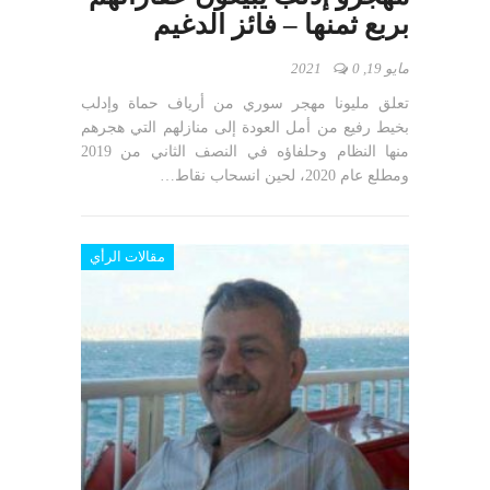
بربع ثمنها – فائز الدغيم
مايو 19, 2021
0
تعلق مليونا مهجر سوري من أرياف حماة وإدلب
بخيط رفيع من أمل العودة إلى منازلهم التي هجرهم
منها النظام وحلفاؤه في النصف الثاني من 2019
ومطلع عام 2020، لحين انسحاب نقاط…
مقالات الرأي