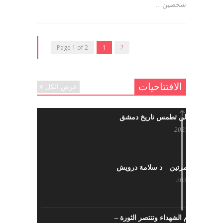
شخصين…
Page 1 of 2
1
2
الافتتاحيات
عرض الكل
حرائقكم لن تطمس تاريخ دمشق
يوليو 17, 2023
لا تقتلونا مرتين – د سلامة درويش
مايو 10, 2023
سيزهر دم الشهداء وتنتصر الثورة –