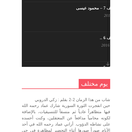
يوم مختلف 7 – محمود عيسى
يناير 23, 2017
يوم مختلف 6 ..
أكتوبر 17, 2016
يوم مختلف 5 ..
أكتوبر 10, 2016
يوم مختلف
يوم مختلف …
شاب من هذا الزمان 2-2 بقلم : زكي الدروبي
سبتمبر 26, 2016
حين انفجرت الثورة السورية شارك عماد رحمه الله
فيها متظاهراً عادياً ثم منسقاً للتنسيقيات، بالإضافة
لكونه محامياً مدافعاً عن المعتقلين، وكنت أحسده
على نشاطه الدؤوب. أراني عماد رحمه الله في أحد
يوم مختلف 3
الأيام صوراً صورها أثناء التحضير لمظاهرة في حي