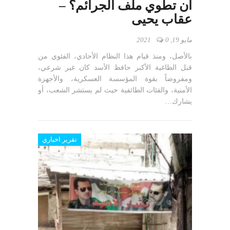
أن تطوي ملف الجرائم؟ –
عقاب يحيى
مايو 19, 2021
0
بالأصل، ومنذ قيام هذا النظام الأحادي، الفئوي من
قبل الطاغية الأكبر حافظ الأسد كان غير شرعي،
ومفروضاً بقوة المؤسسة العسكرية، والأجهزة
الأمنية، والفئات الطائفية حيث لم يستشر الشعب، أو
يشارك…
تقرير اخباري