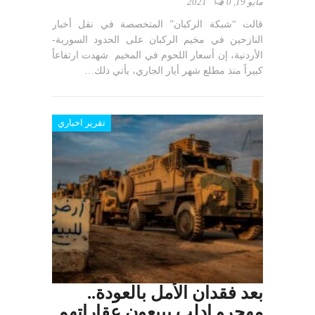
مايو 19, 2021
0
قالت “شبكة الركبان” المتخصصة في نقل أخبار
النازحين في مخيم الركبان على الحدود السورية-
الأردنية، إن أسعار اللحوم في المخيم شهدت ارتفاعاً
كبيراً منذ مطلع شهر أيار الجاري، يأتي ذلك…
تقرير اخباري
بعد فقدان الأمل بالعودة..
مهجرو إدلب يبيعون عقاراتهم