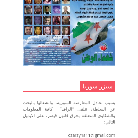
غاب صاحب الضحكة الطفولية
ديسمبر 10, 2020
مناضل بحجم الوطن …منصور الاتاسي .
ما زلت خالدا في قلوبنا
ديسمبر 9, 2020
.منصورالاتاسي.( البوصلة في زمن
الضياع )
سيزر سوريا
ديسمبر 7, 2020
بسبب تخاذل المعارضة السورية، وانشغالها بالبحث
في الذكرى السنوية لرحيل الرفيق منصور أتاسي أبو مطيع
عن السلطة، تتلقى “الرافد” كافة المعلومات
رحمه الله. – عبد الله حاج محمد
والشكاوي المتعلقة بخرق قانون قيصر، على الايميل
ديسمبر 6, 2020
التالي:
لروحك المحبة والسلام أبا مطيع لن
czarsyria11@gmail.com