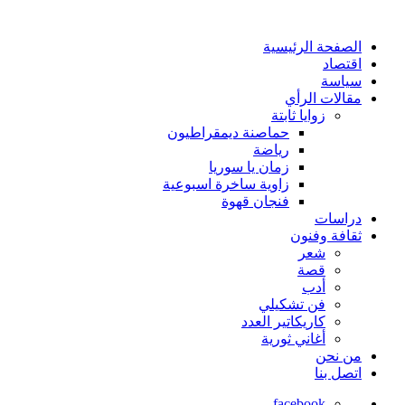
الصفحة الرئيسية
اقتصاد
سياسة
مقالات الرأي
زوايا ثابتة
حماصنة ديمقراطيون
رياضة
زمان يا سوريا
زاوية ساخرة اسبوعية
فنجان قهوة
دراسات
ثقافة وفنون
شعر
قصة
أدب
فن تشكيلي
كاريكاتير العدد
أغاني ثورية
من نحن
اتصل بنا
facebook