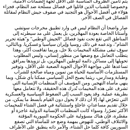
يتم تأمين الظروف المناسبة على الأقل لجهة الضمانات الأمنية،
وخصوصا للشباب الذين قاتلوا في فصائل مسلّحة ضد النظام، فجزاء
هؤلاء في أفضل الأحوال هو التجنيد في صفوف جيش النظام لمقاتلة
الفصائل في الصف الآخر.
صار واضحا أن النظام ليس في وارد تطبيق مخرجات سوتشي
وأستانا الخاصة بعودة المهجّرين، بل يعمل على مد سيطرته إلى
المناطق التي تقع تحت نفوذ فصائل “الجيش الوطني” و”هيئة تحرير
الشام”، وتدعمه في ذلك روسيا وإيران سياسيا وعسكريا. وبالتالي،
سوف تبقى مشكلة المخيمات بلا حل، وربما تفاقمت أكثر، وهذا
يتطلّب التعامل مع وضعها من منظور إنساني، وليس المطلوب
تحويلها إلى مساكن دائمة لتوطين المهجّرين، بل تزويدها بمرافق
تساعدها على مواجهة الأحوال الجوية الصعبة على الأقل، وتوفير
المستلزمات الأساسية للحياة من تموين ومياه صالحة للشراب
وطبابة ومدارس، ريثما يصبح الحل السياسي ممكنا بأي شكل، وبما
ينهي مأساة التهجير. ومن المؤسف أن المنظمات الإنسانية التي
تشرف على هذه المخيمات تُدرك هذه الحقيقة، ولا تتعامل معها
بطريقة عملية. وقد يعود السبب إلى الضغوط السياسية والعسكرية
التي تتعرّض لها، إلا أن ذلك لا يحول دون القيام بأبسط ما يمكن، من
خلال تقديم مساعداتٍ عاجلةٍ واستثنائية في فصل الشتاء للمخيمات
الأكثر تضرّرا. وسواء كانت المنظمات الإنسانية الدولية عاجزة أو
مقصّرة، فإن هناك مسؤولية على الحكومة السورية المؤقتة
والائتلاف الوطني، للنهوض بمهمة وضع حد للمأساة التي تصفع
السوريين كافة كلما حل الشتاء، والأمر ذاته ينطبق على الأطراف