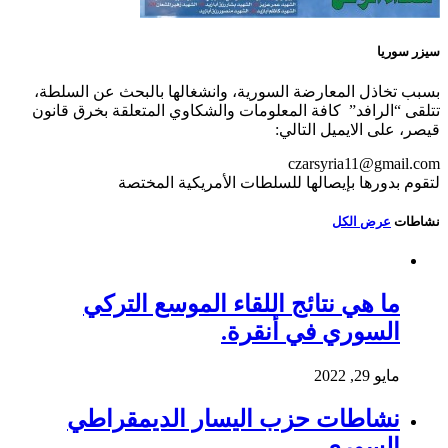
سيزر سوريا
بسبب تخاذل المعارضة السورية، وانشغالها بالبحث عن السلطة،
تتلقى “الرافد” كافة المعلومات والشكاوي المتعلقة بخرق قانون
قيصر، على الايميل التالي:
czarsyria11@gmail.com
لتقوم بدورها بإيصالها للسلطات الأمريكية المختصة
نشاطات
عرض الكل
ما هي نتائج اللقاء الموسع التركي
السوري في أنقرة.
مايو 29, 2022
نشاطات حزب اليسار الديمقراطي
السوري