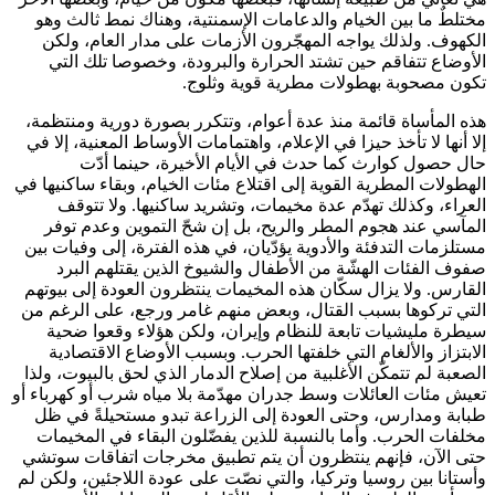
مختلطٌ ما بين الخيام والدعامات الإسمنتية، وهناك نمط ثالث وهو
الكهوف. ولذلك يواجه المهجّرون الأزمات على مدار العام، ولكن
الأوضاع تتفاقم حين تشتد الحرارة والبرودة، وخصوصا تلك التي
تكون مصحوبة بهطولات مطرية قوية وثلوج.
هذه المأساة قائمة منذ عدة أعوام، وتتكرر بصورة دورية ومنتظمة،
إلا أنها لا تأخذ حيزا في الإعلام، واهتمامات الأوساط المعنية، إلا في
حال حصول كوارث كما حدث في الأيام الأخيرة، حينما أدّت
الهطولات المطرية القوية إلى اقتلاع مئات الخيام، وبقاء ساكنيها في
العراء، وكذلك تهدّم عدة مخيمات، وتشريد ساكنيها. ولا تتوقف
المآسي عند هجوم المطر والريح، بل إن شحّ التموين وعدم توفر
مستلزمات التدفئة والأدوية يؤدّيان، في هذه الفترة، إلى وفيات بين
صفوف الفئات الهشّة من الأطفال والشيوخ الذين يقتلهم البرد
القارس. ولا يزال سكّان هذه المخيمات ينتظرون العودة إلى بيوتهم
التي تركوها بسبب القتال، وبعض منهم غامر ورجع، على الرغم من
سيطرة مليشيات تابعة للنظام وإيران، ولكن هؤلاء وقعوا ضحية
الابتزاز والألغام التي خلفتها الحرب. وبسبب الأوضاع الاقتصادية
الصعبة لم تتمكّن الأغلبية من إصلاح الدمار الذي لحق بالبيوت، ولذا
تعيش مئات العائلات وسط جدران مهدّمة بلا مياه شرب أو كهرباء أو
طبابة ومدارس، وحتى العودة إلى الزراعة تبدو مستحيلةً في ظل
مخلفات الحرب. وأما بالنسبة للذين يفضّلون البقاء في المخيمات
حتى الآن، فإنهم ينتظرون أن يتم تطبيق مخرجات اتفاقات سوتشي
وأستانا بين روسيا وتركيا، والتي نصّت على عودة اللاجئين، ولكن لم