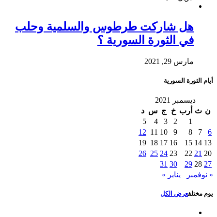
هل شاركت طرطوس والسلمية وحلب
في الثورة السورية ؟
مارس 29, 2021
أيام الثورة السورية
ديسمبر 2021
ن
ث
أرب
خ
ج
س
د
5
4
3
2
1
12
11
10
9
8
7
6
19
18
17
16
15
14
13
26
25
24
23
22
21
20
31
30
29
28
27
« نوفمبر
يناير »
يوم مختلف
عرض الكل