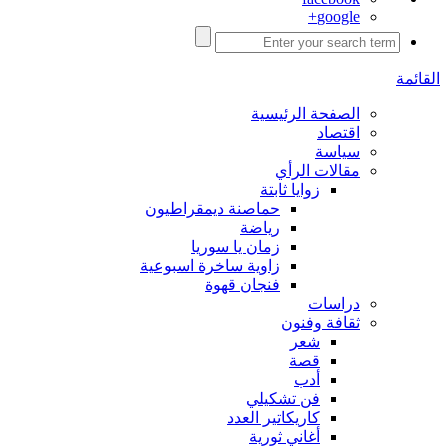
google+
القائمة
الصفحة الرئيسية
اقتصاد
سياسة
مقالات الرأي
زوايا ثابتة
حماصنة ديمقراطيون
رياضة
زمان يا سوريا
زاوية ساخرة اسبوعية
فنجان قهوة
دراسات
ثقافة وفنون
شعر
قصة
أدب
فن تشكيلي
كاريكاتير العدد
أغاني ثورية