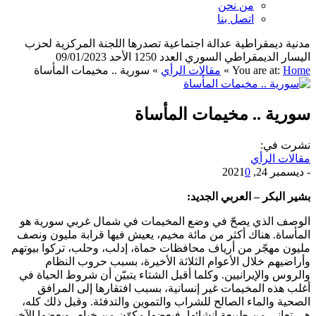
من نحن
اتصل بنا
مدنية ديمقراطية عدالة اجتماعية تصدرها اللجنة المركزية لحزب
اليسار الديمقراطي السوري العدد 1250 الأحد 09/01/2023
Home
You are at:
»
مقالات الرأي
»
سورية .. مخيمات المأساة
سورية .. مخيمات المأساة
نشرت في:
مقالات الرأي
-
ديسمبر 24, 2021
0
بشير البكر – العربي الجديد:
الوصف الذي يصحّ في وضع المخيمات في شمال غربي سورية هو
المأساة. هناك أكثر من مائة مخيم، يعيش فيها قرابة مليون ونصف
مليون مهجّر من أرياف محافظات حماة، إدلب، وحلب، تركوا بيوتهم
وأراضيهم خلال الأعوام الثلاثة الأخيرة، بسبب حروب النظام
والروس والإيرانيين. وكلما أقبل الشتاء يتبيّن أن شروط الحياة في
أغلب هذه المخيمات غير إنسانية، بسبب افتقارها إلى المرافق
الصحية والماء الصالح للشراب والتموين والتدفئة. وقبل ذلك كله،
هي تعاني من طبيعة إنشائها، فبعضها مكوّن من خيام، وبعضها الآخر