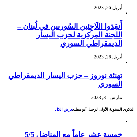
أبريل 26, 2023
أَنقِذوا اللَاجِئين السُوريين في لُبنان –
اللجنة المركزية لحزب اليسار
الديمقراطي السوري
أبريل 26, 2023
تهنئة نوروز – حزب اليسار الديمقراطي
السوري
مارس 31, 2023
الذكرى السنوية الأولى لرحيل أبو مطيع
عرض الكل
خمسة عشر عاماً مع المناضل 5/5