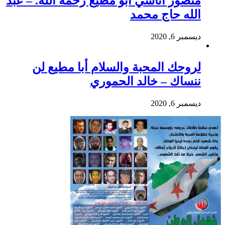
منصور أتاسي أبو مطيع رحمه الله. – عبد
الله حاج محمد
ديسمبر 6, 2020
لروحك المحبة والسلام أبا مطيع لن
ننساك – خالد الحموري
ديسمبر 6, 2020