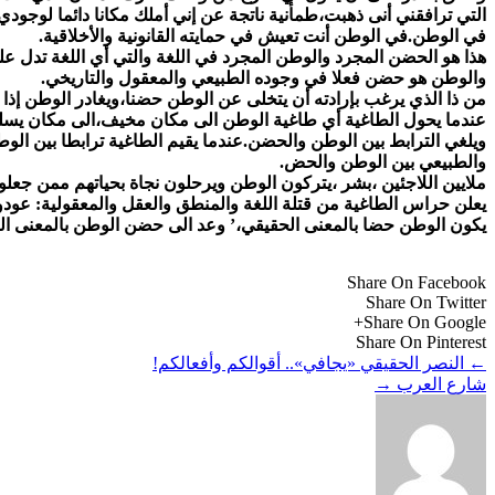
التي ترافقني أنى ذهبت،طمأنية ناتجة عن إني أملك مكانا دائما لوجو
في الوطن.في الوطن أنت تعيش في حمايته القانونية والأخلاقية.
هذا هو الحضن المجرد والوطن المجرد في اللغة والتي أي اللغة تدل على
والوطن هو حضن فعلا في وجوده الطبيعي والمعقول والتاريخي.
من ذا الذي يرغب بإرادته أن يتخلى عن الوطن حضنا،ويغادر الوطن إذا
عندما يحول الطاغية أي طاغية الوطن الى مكان مخيف،الى مكان يسلب 
ويلغي الترابط بين الوطن والحضن.عندما يقيم الطاغية ترابطا بين ال
والطبيعي بين الوطن والحض.
ملايين اللاجئين ،بشر ،يتركون الوطن ويرحلون نجاة بحياتهم ممن جع
يعلن حراس الطاغية من قتلة اللغة والمنطق والعقل والمعقولية: عودو
يكون الوطن حضا بالمعنى الحقيقي،’ وعد الى حضن الوطن بالمعنى ال
Share On Facebook
Share On Twitter
Share On Google+
Share On Pinterest
←
النصر الحقيقي «يجافي».. أقوالكم وأفعالكم!
شارع العرب
→