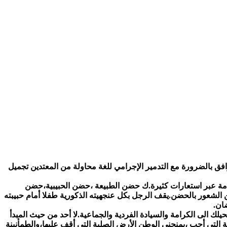
رافق بالضرورة مع التدمير الإجرامي للغة محاولة من المعتدين تجميل
امة عبر استعارات كثيرة.ك حضن الطبيعة ،حضن الحبيبية،حضن
 الشعور بالحضن.يقف الرجل بكل عنجهيته الذكورية طفلا أمام حبيبته
ان.
لك الى الكرامة والسيادة الفردية والجماعية.لا أحد من حيث المبدأ
التي أحب ،يمنحني الوطن الأرض الصلبة التي أقف عليها،والطمأنينة