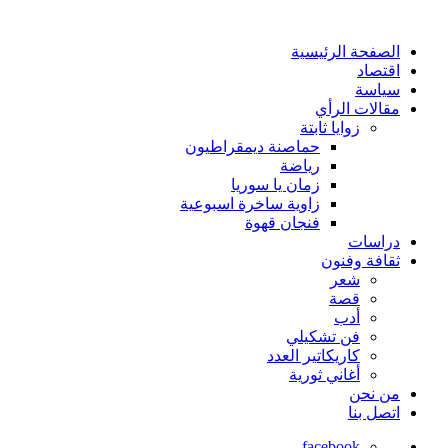
الصفحة الرئيسية
اقتصاد
سياسة
مقالات الرأي
زوايا ثابتة
حماصنة ديمقراطيون
رياضة
زمان يا سوريا
زاوية ساخرة اسبوعية
فنجان قهوة
دراسات
ثقافة وفنون
شعر
قصة
أدب
فن تشكيلي
كاريكاتير العدد
أغاني ثورية
من نحن
اتصل بنا
facebook