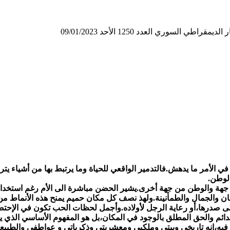
لسوري العدد 1250 الأحد 09/01/2023
في الأمر ما يدهش.فالتدمير الواقعي للحياة وما يرتبط بها من أشياء يت
لوطن.
ن جهة والوطن من جهة أخرى.يشير الحضن مباشرة الى الأم رغم استخد
مان والجمال والطمأنينة.ولهذ نصف كل مكان حميم يمنح هذه الأنماط من
 الى صدرها،أو رعاية الرجل لأولاده.وأجمل لحظات الحب تكون في الإحتض
دائم والحق المطلق بالوجود في المكان،بل هو المفهوم الأساسي الذي يحي
يه،إنه تاريخي وبيتي وملكيي ومعشريتي وذكرياتي و عواطفي والطبيعة 