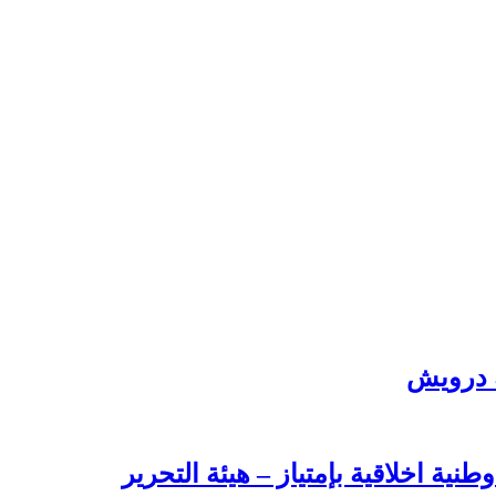
ة درويش
طنية اخلاقية بإمتياز – هيئة التحرير