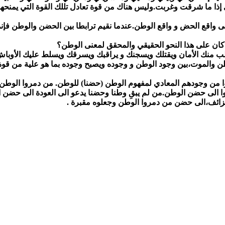
دي إذا ما شرقت وغربت.وليس هناك من قوة تعادل تللك القوة التي يمنحه
 واقع الحض و واقع الوطن.عندما نقيم ترابطا بين الحضن والوطن فإنما 
 كان على هذا النحو الحقيقي والمحقق لمعنى الوطن؟
منك الأمان ويقتلك ويسجنك و يراقبك ويسرقك ويسلط عليك الأوباش ال
وطن والموت،بين وجود الوطن و وجوده ويصبح وجوده بما هو علية من قو
لوا من وجودهم المعادي لمفهوم الوطن (حضنا) للوطن. من دمروا الوطن
ا الى حضن الوطن.من لم يبقِ وطنا وحضنا يدعو الى العودة الى حضن ا
زائف،الى حضن من دمروا الوطن وجعلوه مقبرة .