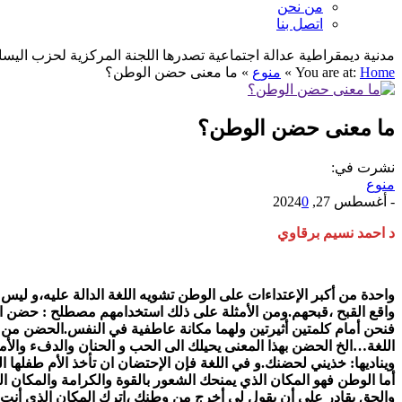
من نحن
اتصل بنا
مدنية ديمقراطية عدالة اجتماعية تصدرها اللجنة المركزية لحزب اليسار الديمقراطي ا
Home
You are at:
»
منوع
»
ما معنى حضن الوطن؟
ما معنى حضن الوطن؟
نشرت في:
منوع
-
أغسطس 27, 2024
0
د احمد نسيم برقاوي
واحدة من أكبر الإعتداءات على الوطن تشويه اللغة الدالة عليه،و ليس 
واقع القبح ،قبحهم.ومن الأمثلة على ذلك استخدامهم مصطلح : حضن ا
فنحن أمام كلمتين أثيرتين ولهما مكانة عاطفية في النفس.الحضن م
اللغة…الخ الحضن بهذا المعنى يحيلك الى الحب و الحنان والدفء والأ
ويناديها: خذيني لحضنك.و في اللغة فإن الإحتضان ان تأخذ الأم طفلها
أما الوطن فهو المكان الذي يمنحك الشعور بالقوة والكرامة والمكان ال
والحق بقادر على أن يقول لي أخرج من وطنك ،اترك المكان الذي أنت ف