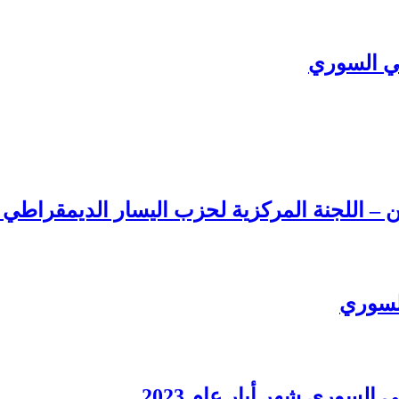
ي السوري
ن – اللجنة المركزية لحزب اليسار الديمقراطي
السوري
سوري شهر أيار عام 2023