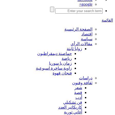
google+
القائمة
الصفحة الرئيسية
اقتصاد
سياسة
مقالات الرأي
زوايا ثابتة
حماصنة ديمقراطيون
رياضة
زمان يا سوريا
زاوية ساخرة اسبوعية
فنجان قهوة
دراسات
ثقافة وفنون
شعر
قصة
أدب
فن تشكيلي
كاريكاتير العدد
أغاني ثورية