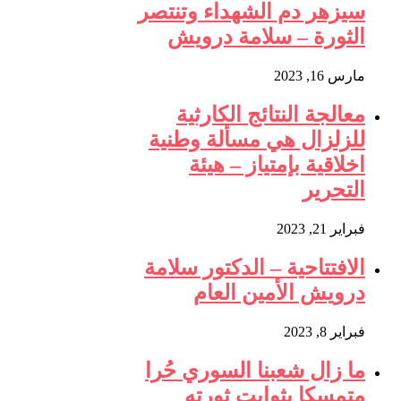
سيزهر دم الشهداء وتنتصر
الثورة – سلامة درويش
مارس 16, 2023
معالجة النتائج الكارثية
للزلزال هي مسألة وطنية
اخلاقية بإمتياز – هيئة
التحرير
فبراير 21, 2023
الافتتاحية – الدكتور سلامة
درويش الأمين العام
فبراير 8, 2023
ما زال شعبنا السوري حُرا
متمسكا بثوابت ثورته