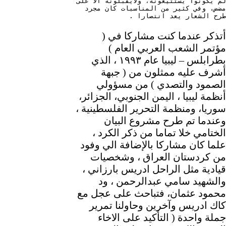
لم يكونوا يستثيغونه، ولايقبلونه الا على 
مضض، وفي كثير من المناسبات كان مجرد 
طرح الشعار يعد انتصارا .
أتذكر عندما كنت مشاركا في (
مؤتمر الشعب العربي العام )
بطرابلس – ليبيا عام ١٩٩٣ ، الذي
أشرف عليه ممثلون من ( جبهة
الصمود والتصدي ) من مسؤولي
أنظمة ليبيا ، اليمن الجنوبي، الجزائر،
سوريا، ومنظمة التحرير الفلسطينية ،
وعندما تم طرح مشروع البيان
الختامي خلا تماما من ذكر الكرد ،
علما كان مشاركا بالإضافة الي وفود
من كردستان العراق ، وشخصيات
قيادية مثل الراحل ادريس بارزاني ،
والشهيد سامي عبدالرحمن ، ود
محمود عثمان، فتباحث على عجل مع
كاك ادريس وآخرين وحاولنا تمرير
جملة واحدة ( التأكيد على الاخاء