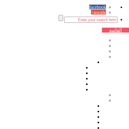
facebook
google+
القائمة
الصفحة الرئيسية
اقتصاد
سياسة
مقالات الرأي
زوايا ثابتة
حماصنة ديمقراطيون
رياضة
زمان يا سوريا
زاوية ساخرة اسبوعية
فنجان قهوة
دراسات
ثقافة وفنون
شعر
قصة
أدب
فن تشكيلي
كاريكاتير العدد