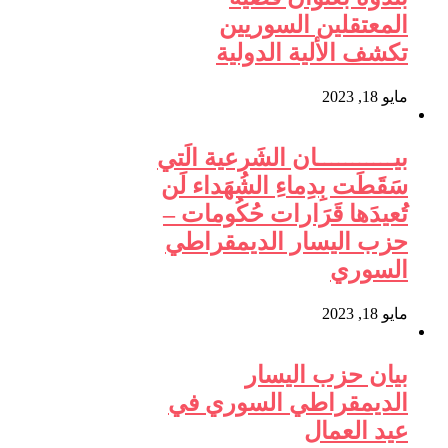
المعتقلين السوريين
تكشف الألية الدولية
مايو 18, 2023
بيـــــــــــان الشَرعية الَتي
سَقَطَت بِدِماءِ الشُهَداء لَن
تُعيدَها قَرَارات حُكُومات –
حزب اليسار الديمقراطي
السوري
مايو 18, 2023
بيان حزب اليسار
الديمقراطي السوري في
عيد العمال