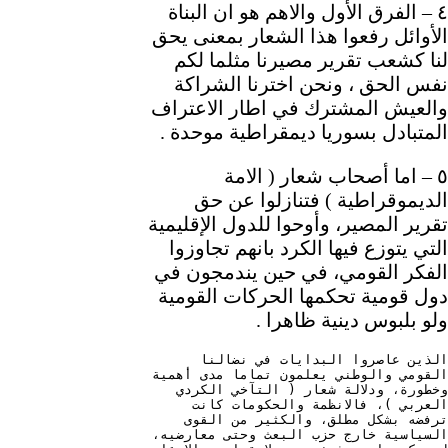
٤ – الفرق الأول والاهم هو ان البناة
الأوائل رفعوا هذا الشعار بمعنى يحق
لنا كشعب تقرير مصيرنا مثلما لكم
نفس الحق ، ونحن اخترنا الشراكة
والعيش المشترك في اطار الاعتراف
المتبادل بسوريا ديمقراطية موحدة .
٥ – اما أصحاب شعار ( الامة
الديموقراطية ) فتنازلوا عن حق
تقرير المصير، وأوحوا للدول الإقليمية
التي يتوزع فيها الكرد بانهم تجاوزوا
الفكر القومي، في حين يندمجون في
دول قومية تحكمها الحركات القومية
ولو بلبوس دينية ظاهرا .
الذين عاصروا البدايات في نضالنا 
القومي والوطني يعلمون تماما مدى أهمية 
وخطورة، ودلالة شعار ( التآخي الكردي 
العربي )، فالانظمة والحكومات كانت 
ترفضه بشكل مطلق، والكثير من القوى 
السياسية خارج حزب البعث وحتى معارضيه، 