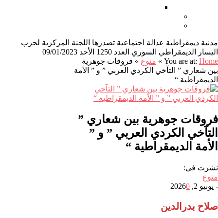
أغاني ثورية
من نحن
اتصل بنا
مدنية ديمقراطية عدالة اجتماعية تصدرها اللجنة المركزية لحزب
اليسار الديمقراطي السوري العدد 1250 الأحد 09/01/2023
Home
You are at:
»
منوع
»
فروقات جوهرية
بين شعاري ” التآخي الكردي العربي ” و ” الأمة
الديمقراطية “
فروقات جوهرية بين شعاري ”
التآخي الكردي العربي ” و ”
الأمة الديمقراطية “
نشرت في:
منوع
-
يونيو 2, 2026
0
صلاح بدرالدين