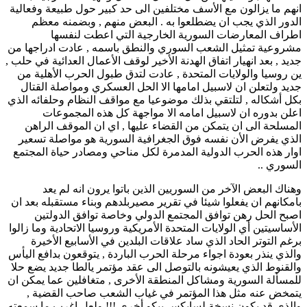
انهم ما يزالون مع الأسف مختلفين الى حد كبير حول طبيعة وفعالية
الدور الذي يجب ان يضطلعوا به . البعض منهم , وبضمنه معظم
اطراف المعارضات السورية الخارجية التي اعطت لنفسها
مشروعية تمثيل الشعب السوري والنطق باسمه , عادت ادراجها من
جديد , بعد انهيار اتفاق الهدنة الأخير لوقف الأعمال العدائية في حلب ,
ين روسيا والولايات المتحدة , عادت لتدق طبول الحرب الأهلية من
جديد ولتعلن ان لاسبيل امامها الا الحل العسكري ومواصلة القتال
بكل أشكاله , لتلتقي بذلك موضوعيا مع مواقف النظام وحلفائه الذي
اعلن بدوره ان لاسبيل امامه الا مواجهة كل هذه المجموعات
المسلحة الى ان يتمكن من القضاء عليها , اي ان الموقف الراهن
الذي يفرض الأن نفسه فوق الجغرافية السورية هو مواصلة تسعير
اوار هذه الحرب الدولية المدمرة لكل مناحي ومصادر حياة المجتمع
السوري ..
وهناك البعض الآخر من السوريين الذين باتوا يرون انه لم يعد
بامكانهم ان يفعلوا شيئا في تقرير مصيربلدهم وبناء مستقبله بعد ان
اصبح الحل رهن توافق المجتمع الدولي وخاصة توافق الدولتين
الأساسيتين أي الولايات المتحدة الأمريكية وروسيا الاتحادية وما زالوا
برغم التوتر الحاد الذي ساد علاقات البلدين في الأسابيع الأخيرة
والذي ينذر بعودة اجواء مرحلة الحرب الباردة , يتوقعون بدافع اليأس
والقنوط الذي يعيشونه بالتوصل الى عقد مؤتمر يالطا جديد يضع حلا
للمسألة السورية ومشاكل المنطقة الأخرى , متغافلين عما يمكن ان
يتمخض عنه مثل هذا المؤتمر في غياب الشعب صاحب القضية ,
والذي قد يكون نسخة لسايكس بيكو أخرى !!! ولعل اغرب ما سمعته