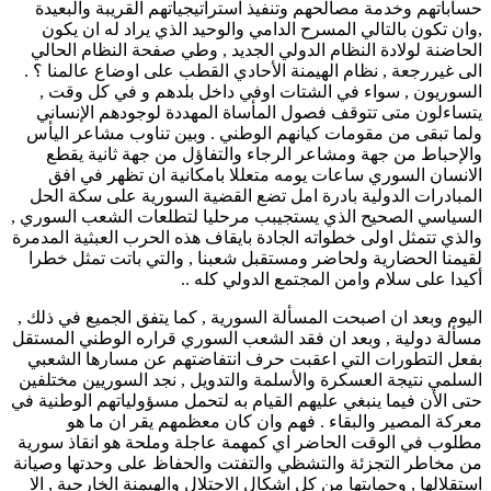
حساباتهم وخدمة مصالحهم وتنفيذ استراتيجياتهم القريبة والبعيدة
,وان تكون بالتالي المسرح الدامي والوحيد الذي يراد له ان يكون
الحاضنة لولادة النظام الدولي الجديد , وطي صفحة النظام الحالي
الى غيررجعة , نظام الهيمنة الأحادي القطب على اوضاع عالمنا ؟ .
السوريون , سواء في الشتات اوفي داخل بلدهم و في كل وقت ,
يتساءلون متى تتوقف فصول المأساة المهددة لوجودهم الإنساني
ولما تبقى من مقومات كيانهم الوطني . وبين تناوب مشاعر اليأس
والإحباط من جهة ومشاعر الرجاء والتفاؤل من جهة ثانية يقطع
الانسان السوري ساعات يومه متعللا بامكانية ان تظهر في افق
المبادرات الدولية بادرة امل تضع القضية السورية على سكة الحل
السياسي الصحيح الذي يستجيبب مرحليا لتطلعات الشعب السوري ,
والذي تتمثل اولى خطواته الجادة بايقاف هذه الحرب العبثية المدمرة
لقيمنا الحضارية ولحاضر ومستقبل شعبنا , والتي باتت تمثل خطرا
أكيدا على سلام وامن المجتمع الدولي كله ..
اليوم وبعد ان اصبحت المسألة السورية , كما يتفق الجميع في ذلك ,
مسألة دولية , وبعد ان فقد الشعب السوري قراره الوطني المستقل
بفعل التطورات التي اعقبت حرف انتفاضتهم عن مسارها الشعبي
السلمي نتيجة العسكرة والأسلمة والتدويل , نجد السوريين مختلفين
حتى الأن فيما ينبغي عليهم القيام به لتحمل مسؤولياتهم الوطنية في
معركة المصير والبقاء . فهم وان كان معظمهم يقر ان ما هو
مطلوب في الوقت الحاضر اي كمهمة عاجلة وملحة هو انقاذ سورية
من مخاطر التجزئة والتشظي والتفتت والحفاظ على وحدتها وصيانة
استقلالها , وحمايتها من كل اشكال الاحتلال والهيمنة الخارجية , الا