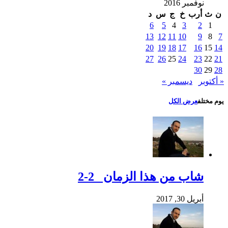
نوفمبر 2016
ن
ث
أرب
خ
ج
س
د
6
5
4
3
2
1
13
12
11
10
9
8
7
20
19
18
17
16
15
14
27
26
25
24
23
22
21
30
29
28
« أكتوبر
ديسمبر »
يوم مختلف
عرض الكل
شاب من هذا الزمان 2-2
أبريل 30, 2017