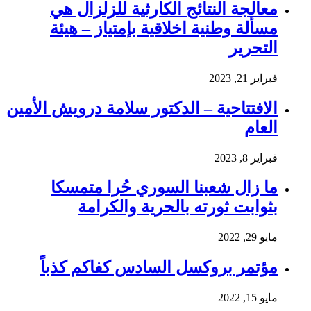
معالجة النتائج الكارثية للزلزال هي
مسألة وطنية اخلاقية بإمتياز – هيئة
التحرير
فبراير 21, 2023
الافتتاحية – الدكتور سلامة درويش الأمين
العام
فبراير 8, 2023
ما زال شعبنا السوري حُرا متمسكا
بثوابت ثورته بالحرية والكرامة
مايو 29, 2022
مؤتمر بروكسل السادس كفاكم كذباً
مايو 15, 2022