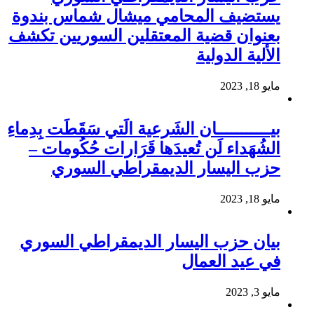
يستضيف المحامي ميشال شماس بندوة
بعنوان قضية المعتقلين السوريين تكشف
الألية الدولية
مايو 18, 2023
بيـــــــــــان الشَرعية الَتي سَقَطَت بِدِماءِ
الشُهَداء لَن تُعيدَها قَرَارات حُكُومات –
حزب اليسار الديمقراطي السوري
مايو 18, 2023
بيان حزب اليسار الديمقراطي السوري
في عيد العمال
مايو 3, 2023