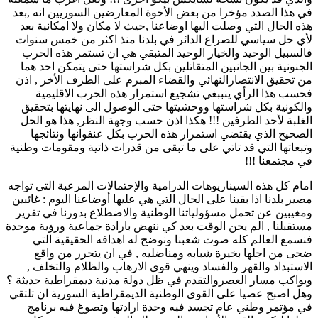
في هذا الصدد مؤخرا من بعض الأخوة المعارضين السوريين انه ,بعد
هذه الحال التي وصلت اليها اوضاعنا ,حيث لا مكان ولا امكانية بعد
لأي حل سياسي للصراع الدائر في بلدنا منذ اكثر من خمس سنوات
فالسبيل الوحيد والخيار الوحيد المتبقي هي ان تستمر هذه الحرب
الجنونية بين الجانبين المتقاتلين بكل شراستها حتى يتمكن احد هما
من تحقيق الانتصارالنهائي والقضاء المبرم على الطرف الأخر , اذن
فحسب هذا الرأي ينببغي تشجيع استمرار هذه الحرب الاقليمية
والكونية بكل شراستها ووحشيتها حتى الوصول الى نهايتها بتحقيق
الغلبة لأحد الطرفين !!! هكذا اذن حسب وجهة النظر, هذا هو الحل
الصحيح الذي يقتضي استمرار هذه الحرب بكل عنفوانها ونتائجها
وتبعاتها التي قد تاتي على ما تبقى من قدرات ذاتية ومقومات وطنية
في مجتمعنا !!!
امام كل هذه السيناريوهات الدرامية والإحتمالات المرعبة التي تواجه
مصير بلدنا اذا بقينا على الحال التي هي عليها أوضاعنا اليوم : غائبين
ومغيبين عن تحمل مسؤولياتنا الوطنية والاضطلاع بدورنا في تقرير
مستقبلنا , الم يحن الوقت بعد كي ننهض بارادة جماعية ورؤية موحدة
فنسمع العالم كله صوت شعبنا ونوضح له اهدافه الحقيقية التي
ضحى من اجلها بخيرة شبابه ومناضليه , في ان يتحرر من واقع
الاستبداد والقهر والفساد وينهي قوى الارهاب والظلام والتخلف ,
ويواكب مسار العصروالتقدم في ظل دولة مدنية ديمقراطية حديثة ؟
وهل اصبح عصيا على القوى الوطنية الديمقراطية السورية ان تلتقي
في مؤتمر وطني عام تجسد فيه وحدة ارادتها وتصوغ فيه برنامج