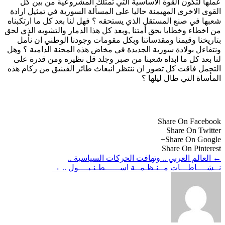
عملها لتكون القوة الأساسية التي تمتلك المشروعية من بين كل
القوى الاخرى المهيمنة حاليا على المسألة السورية في تمثيل ارادة
شعبها في صنع المستقل الذي يستحقه ؟ فهل لنا بعد كل ما ارتكبناه
من اخطاء وخطايا بحق أمتنا ,وبعد كل هذا الدمار والتشويه الذي لحق
بتاريخنا وقيمنا ومقدساتنا وبكل مقومات وجودنا الوطني ان نأمل
ونتفاءل بولادة سورية الجديدة في مخاض هذه المحنة الدامية ؟ وهل
لنا بعد كل ما ابداه شعبنا من صبر وجلد قل نظيره ومن قدرة على
التحمل فاقت كل تصور ان ننتظر انبعاث طائر الفينيق من ركام هذه
المأساة التي طال ليلها ؟
Share On Facebook
Share On Twitter
Share On Google+
Share On Pinterest
←
العالم العربي .. وتهافت الحركات السياسية ..
نــشــــاطـــات مــنـظـمــة اســــــطـنـبــــول ..
→