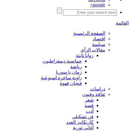
google+
القائمة
الصفحة الرئيسية
اقتصاد
سياسة
مقالات الرأي
زوايا ثابتة
حماصنة ديمقراطيون
رياضة
زمان يا سوريا
زاوية ساخرة اسبوعية
فنجان قهوة
دراسات
ثقافة وفنون
شعر
قصة
أدب
فن تشكيلي
كاريكاتير العدد
أغاني ثورية