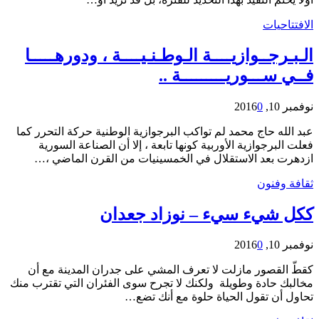
الافتتاحيات
الـبـرجــوازيــــة الـوطـنـيــــة ، ودورهـــــا
فــي ســـوريـــــــــة ..
نوفمبر 10, 2016
0
عبد الله حاج محمد لم تواكب البرجوازية الوطنية حركة التحرر كما
فعلت البرجوازية الأوربية كونها تابعة ، إلا أن الصناعة السورية
ازدهرت بعد الاستقلال في الخمسينيات من القرن الماضي ،…
ثقافة وفنون
ككل شيء سيء – نوزاد جعدان
نوفمبر 10, 2016
0
كقطّ القصور مازلت لا تعرف المشي على جدران المدينة مع أن
مخالبك حادة وطويلة ولكنك لا تجرح سوى الفئران التي تقترب منك
تحاول أن تقول الحياة حلوة مع أنك تضع…