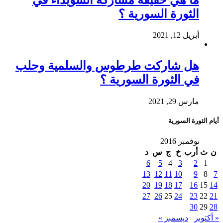
الثورة السورية ؟
أبريل 12, 2021
هل شاركت طرطوس والسلمية وحلب
في الثورة السورية ؟
مارس 29, 2021
أيام الثورة السورية
نوفمبر 2016
ن
ث
أرب
خ
ج
س
د
6
5
4
3
2
1
13
12
11
10
9
8
7
20
19
18
17
16
15
14
27
26
25
24
23
22
21
30
29
28
« أكتوبر
ديسمبر »