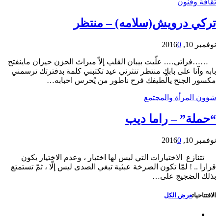
ثقافة وفنون
تركي درويش(سلامه) – منتظر
نوفمبر 10, 2016
0
……فراتي…. علّيت بيبان القلب إلاّ ميراث الحزن حيران ماينفتح
بابه وآنا على بابك منتظر تنثرني عيد تكتبني كلمة بدفترتك ترسمني
مكسور الجنح يالْطيفك فرح ناطور من يُحرس احبابه…
شؤون المرأة والمجتمع
“حملة” – راما ديب
نوفمبر 10, 2016
0
تتنازع الاختيارات التي ليس لها اختيار ، وعدم الاختيار يكون
قرارا .. ! لمّا تكون الصرخة عبثية تبغي الصدى ليس إلّا ، ثمّ تستمتع
بذلك الضجيج على…
الافتتاحيات
عرض الكل