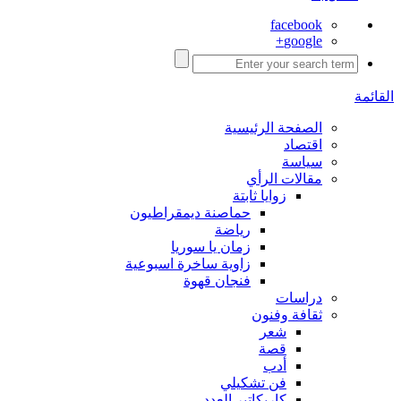
facebook
google+
القائمة
الصفحة الرئيسية
اقتصاد
سياسة
مقالات الرأي
زوايا ثابتة
حماصنة ديمقراطيون
رياضة
زمان يا سوريا
زاوية ساخرة اسبوعية
فنجان قهوة
دراسات
ثقافة وفنون
شعر
قصة
أدب
فن تشكيلي
كاريكاتير العدد