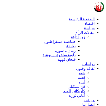
الصفحة الرئيسية
اقتصاد
سياسة
مقالات الرأي
زوايا ثابتة
حماصنة ديمقراطيون
رياضة
زمان يا سوريا
زاوية ساخرة اسبوعية
فنجان قهوة
دراسات
ثقافة وفنون
شعر
قصة
أدب
فن تشكيلي
كاريكاتير العدد
أغاني ثورية
من نحن
اتصل بنا