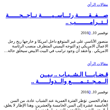
مقالات الرأي
صـــفــقــــــة رئـــاســيــــــة نــاجــحــــــة
لــتــرامــــــــب ..
نوفمبر 10, 2016
0
منصور الأتاسي على غير المتوقع داخل امريكا و خارجها ربح رجل
الاعمال الامريكي ذو التوجه اليميني المتطرف منصب الرئاسة
الامريكي . وأعتقد أن وجود ترامب في البيت الابيض سيخلق حالة…
مقالات الرأي
قـضـايــــا الـشــبـاب .. بـيــن
الــمـجــتــمـــــع والــدولــــــة ..
نوفمبر 10, 2016
0
دهام الحسن تؤطر الفترة العمرية عند الشباب عادة، من السن
الخامسة عشرة إلى السن الخامسة والعشرين، وهذا الإطار لا يغلق،
أولا يحتم التقيد بهذا التحديد للفترة، بل قد تزيد أو…