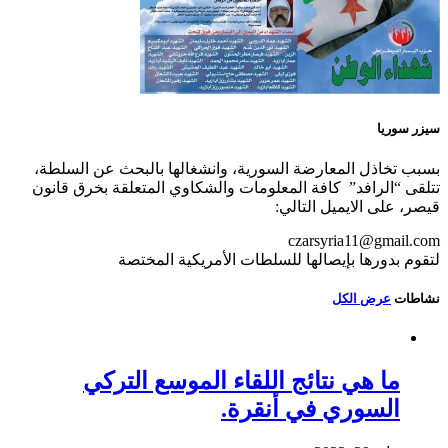
سيزر سوريا
بسبب تخاذل المعارضة السورية، وانشغالها بالبحث عن السلطة،
تتلقى “الرافد” كافة المعلومات والشكاوي المتعلقة بخرق قانون
قيصر، على الايميل التالي:
czarsyria11@gmail.com
لتقوم بدورها بإيصالها للسلطات الأمريكية المختصة
نشاطات
عرض الكل
ما هي نتائج اللقاء الموسع التركي
السوري في أنقرة.