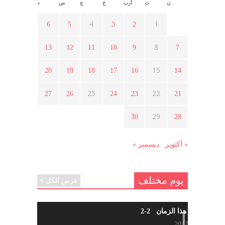
ن
ث
أرب
خ
ج
س
د
أسبوع ثقافي في ذكرى الاستقلال
أبريل 16, 2021
4
1
6
5
3
2
8
13
12
11
10
9
7
ما هي حقيقة مشاركة السويداء في
الثورة السورية ؟
15
20
19
18
17
16
14
أبريل 12, 2021
25
22
27
26
24
23
21
هل شاركت طرطوس والسلمية وحلب
29
30
28
في الثورة السورية ؟
مارس 29, 2021
« أكتوبر
ديسمبر »
يوم مختلف
عرض الكل
شاب من هذا الزمان 2-2
أبريل 30, 2017