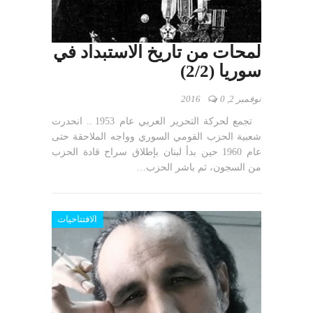
لمحات من تاريخ الاستبداد في
سوريا (2/2)
نوفمبر 2, 2016
0
تجمع لحركة التحرير العربي عام 1953 .. انحدرت
شعبية الحزب القومي السوري وواجه الملاحقة حتى
عام 1960 حين بدأ لبنان بإطلاق سراح قادة الحزب
من السجون، ثم باشر الحزب…
الافتتاحيات