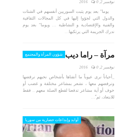
نوفمبر 2, 2016
0
يوما” بعد يوم يثبت السوريين أنفسهم في الشتات
والدول التي لجؤوا إليها في كل المجالات الثقافية
والفنية واﻹقتصادية و النشاطية … ويوما” بعد يوم
ندرك الجريمة التي يرتكبها…
مرآة – راما ديب
شؤون المرأة والمجتمع
نوفمبر 2, 2016
0
_أحياناً نرى عيوباً ما أنفناها بأشخاص نحبهم نرفضها
ونرفضهم معها ، نشعر بمشاعر مختلفة و غضب أو
خوف أو أية مشاعر تدفعنا لقطع الصلة معهم .. فقط
للابتعاد، ثم ّ…
أوابد وإبداعات حضارية من سوريا