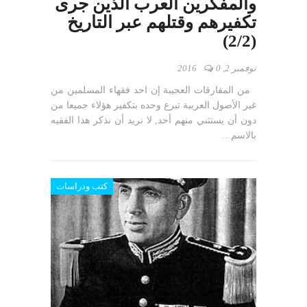
والمفكرين العرب الذين جرى
تكفيرهم وقتلهم عبر التاريخ
(2/2)
نوفمبر 2, 2016
0
من المفارقات العجيبة إن احد فقهاء المسلمين من
غير الأصول العربية تبرع وحده بتكفير هؤلاء جميعا من
دون أن يستثني منهم أحد, لا نريد أن نذكر هذا الفقيه
بالاسم…
كتب ودراسات