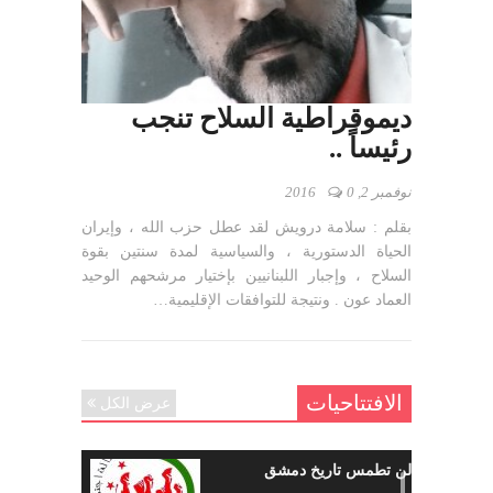
ديموقراطية السلاح تنجب
رئيساً ..
نوفمبر 2, 2016
0
بقلم : سلامة درويش لقد عطل حزب الله ، وإيران
الحياة الدستورية ، والسياسية لمدة سنتين بقوة
السلاح ، وإجبار اللبنانيين بإختيار مرشحهم الوحيد
العماد عون . ونتيجة للتوافقات الإقليمية…
الافتتاحيات
عرض الكل
حرائقكم لن تطمس تاريخ دمشق