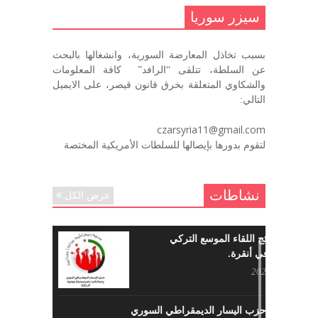
الضياع )
سيزر سوريا
ديسمبر 7, 2020
بسبب تخاذل المعارضة السورية، وانشغالها بالبحث
في الذكرى السنوية لرحيل الرفيق منصور أتاسي أبو مطيع
عن السلطة، تتلقى “الرافد” كافة المعلومات
رحمه الله. – عبد الله حاج محمد
والشكاوي المتعلقة بخرق قانون قيصر، على الايميل
ديسمبر 6, 2020
التالي:
لروحك المحبة والسلام أبا مطيع لن
czarsyria11@gmail.com
ننساك – خالد الحموري
لتقوم بدورها بإيصالها للسلطات الأمريكية المختصة
ديسمبر 6, 2020
نشاطات
عرض الكل
ما هي نتائج اللقاء الموسع التركي
السوري في أنقرة.
مايو 29, 2022
نشاطات حزب اليسار الديمقراطي السوري