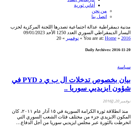
أغاني ثورية
من نحن
اتصل بنا
مدنية ديمقراطية عدالة اجتماعية تصدرها اللجنة المركزية لحزب
اليسار الديمقراطي السوري العدد 1250 الأحد 09/01/2023
2016
»
Home
You are at:
»
نوفمبر
»
20
Daily Archives: 2016-11-20
سياسة
بيان بخصوص تدخلات ال ب ي د PYD في
شؤون ايزيديي سوريا ..
نوفمبر 20, 2016
0
منذ انطلاقة ثورة الكرامة السورية في ١٥ آذار عام ٢٠١١، كان
المكون الايزيدي جزء من مختلف فئات الشعب السوري التي
انخرطت بالثورة عبر مجلس ايزيديي سوريا من أجل الدفاع…