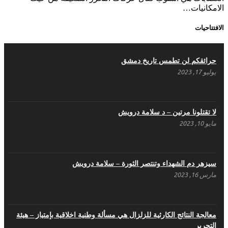
الامكانيات…
الافتتاحيات
حرائقكم لن تطمس تاريخ دمشق
يوليو 17, 2023
لا تقتلونا مرتين – د سلامة درويش
مايو 10, 2023
سيزهر دم الشهداء وتنتصر الثورة – سلامة درويش
مارس 16, 2023
معالجة النتائج الكارثية للزلزال هي مسألة وطنية اخلاقية بإمتياز – هيئة
التحرير