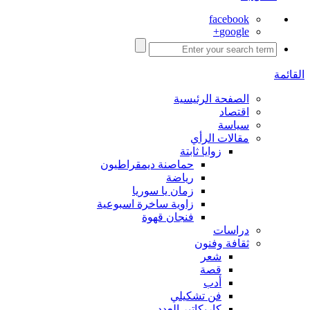
facebook
google+
القائمة
الصفحة الرئيسية
اقتصاد
سياسة
مقالات الرأي
زوايا ثابتة
حماصنة ديمقراطيون
رياضة
زمان يا سوريا
زاوية ساخرة اسبوعية
فنجان قهوة
دراسات
ثقافة وفنون
شعر
قصة
أدب
فن تشكيلي
كاريكاتير العدد