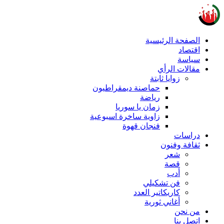
الصفحة الرئيسية
اقتصاد
سياسة
مقالات الرأي
زوايا ثابتة
حماصنة ديمقراطيون
رياضة
زمان يا سوريا
زاوية ساخرة اسبوعية
فنجان قهوة
دراسات
ثقافة وفنون
شعر
قصة
أدب
فن تشكيلي
كاريكاتير العدد
أغاني ثورية
من نحن
اتصل بنا