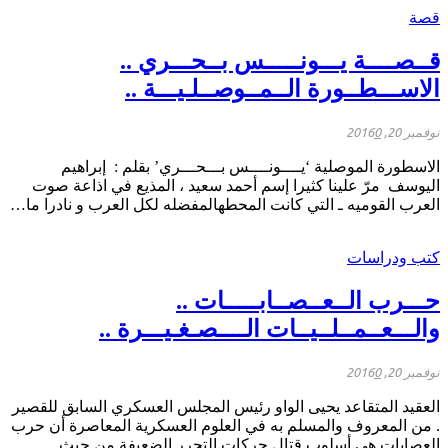
قصة
قــصــــة يـــونـــــس بــحـــري ..
الاســـطــورة الــمــوصــلـيـــة ..
نوفمبر 20, 2016
0
الاسطورة الموصلية ‘يــــونــــس بـــحـــري’ بقلم : إبراهيم
اليوسف مرّ علينا كثيرا إسم أحمد سعيد ، المذيع في اذاعة صوت
العرب القوميه ـ التي كانت المحطهالمفضله لكل العرب و نادرا ما…
كتب ودراسات
حـــرب الــعــصــابـــــات ..
والـــعــمــلــيــات الــــصـغـيـــرة ..
نوفمبر 20, 2016
0
العقيد المتقاعد يحيى الواو رئيس المجلس العسكري السابق للقصير
. من المعروف والمسلم به في العلوم العسكرية المعاصرة أن حرب
العصابات هي أسلوب قتال حركات التحرر الضعيفة من حيث