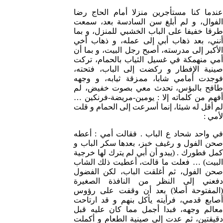
عندما كنا مستأجرين منزلا أمام الحاج رضا
الفوال، و لم أبلغ سن السادسة بعد، سمعت
طرقا خفيفا على الباب الخشبي للمنزل، و بما
أنني، بعد ذهاب أبي إلى عمله، و ذهاب أخي
الأكبر إلى مدرسته، أصبح رجل البيت، و بما أن
أمي منهمكة في غسيل الثياب بالحمام، تركت
صينية الإفطار و ركضت إلى الباب، فتحته،
فوجدت أمامي شابا، ممزقة ثيابه، و وجهه
طافح بالبؤس، تحدث معي بصوت خفيض، لم
أفهم من كلماته إلا : يومين-مريضة-فرنكين …
لم أقل له شيئا، إنما أسرعت إلى الحمام و قلت
لأمي :
في واحد شحاد ع الباب . فقالت أمي : أعطه
صحن الفول و رغيف خبز، بعدها سكر الباب و
كمل فطورك . (يبدو أن أبي لم يترك لها خرجية
البيت) … فعلت ما قالت، أعطيت ذلك الشاب
صحن الفول، ثم أغلقت الباب، لكن الفضول
دفعني إلى النظر من النافذة الصغيرة
(المفتوحة أصلا) بعد أن وقفت على رؤوس
أصابع قدمي، فرأيته يأكل بنهم و قد ارتاحت
معالم وجهه، فبدا أجمل مما كان عليه قبل
دقيقتين، ثم عدت إلى صينية الطعام و أكملت