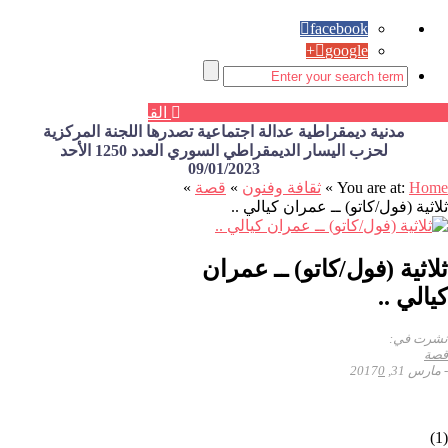
facebook
google+
القائمة
مدنية ديمقراطية عدالة اجتماعية تصدرها اللجنة المركزية
لحزب اليسار الديمقراطي السوري العدد 1250 الأحد
09/01/2023
Home
You are at:
»
ثقافة وفنون
»
قصة
»
ثلاثية (فول/كاتو) ــ عمران كيالي ..
ثلاثية (فول/كاتو) ــ عمران
كيالي ..
نشرت في:
قصة
-
مارس 31, 2017
0
(1)