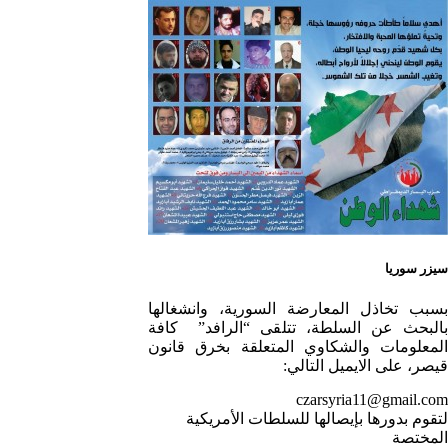
عاماً مع المناضل 1/5
وز – حزب اليسار الديمقراطي
 الضحكة الطفولية
جم الوطن …منصور الاتاسي .
لدا في قلوبنا
سيزر سوريا
اتاسي.( البوصلة في زمن
بسبب تخاذل المعارضة السورية، وانشغالها
بالبحث عن السلطة، تتلقى “الرافد” كافة
المعلومات والشكاوي المتعلقة بخرق قانون
قيصر، على الايميل التالي:
czarsyria11@gmail.com
 السنوية لرحيل الرفيق منصور أتاسي أبو مطيع
لتقوم بدورها بإيصالها للسلطات الأمريكية
. – عبد الله حاج محمد
المختصة