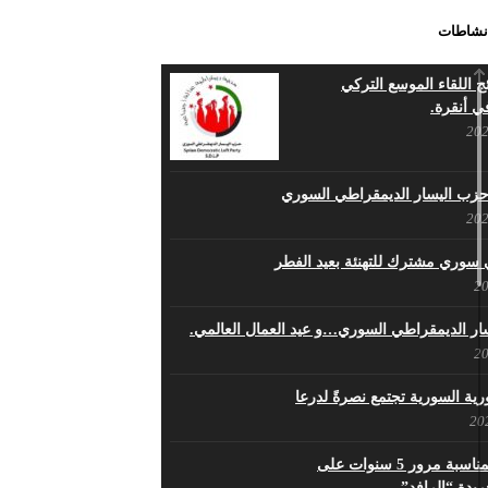
نشاطات
حبة والسلام أبا مطيع لن
الد الحموري
ج اللقاء الموسع التركي
ي أنقرة.
زب اليسار الديمقراطي السوري
 سوري مشترك للتهنئة بعيد الفطر
ر الديمقراطي السوري…و عيد العمال العالمي.
ورية السورية تجتمع نصرةً لدرعا
احتفالية بمناسبة مرور 5 سنوات على
يدة “الرافد”