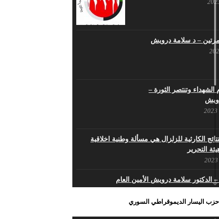
ا مرتين – د سلامة درويش
الشهداء وتنتصر الثورة –
ويش
تائج الكارثية للزلزال هي مسألة وطنية اخلاقية
هيئة التحرير
 – الدكتور سلامة درويش الأمين العام
حزب اليسار الديموقراطي السوري
بنا السوري حُرا متمسكا بثوابت ثورته بالحرية