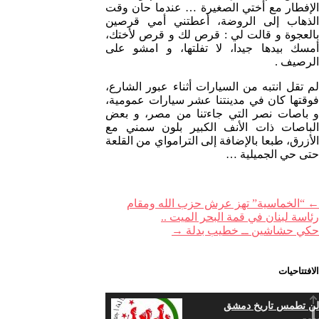
الإفطار مع أختي الصغيرة … عندما حان وقت
الذهاب إلى الروضة، أعطتني أمي قرصين
بالعجوة و قالت لي : قرص لك و قرص لأختك،
أمسك بيدها جيدا، لا تفلتها، و امشو على
الرصيف .
لم تقل انتبه من السيارات أثناء عبور الشارع،
فوقتها كان في مدينتنا عشر سيارات عمومية،
و باصات نصر التي جاءتنا من مصر، و بعض
الباصات ذات الأنف الكبير بلون سمني مع
الأزرق، طبعا بالإضافة إلى الترامواي من القلعة
حتى حي الجميلية …
←
“الخماسية” تهز عرش حزب الله ومقام
رئاسة لبنان في قمة البحر الميت ..
حكي حشاشين ــ خطيب بدلة
→
الافتتاحيات
لن تطمس تاريخ دمشق