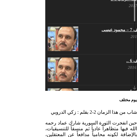
 عيسى
 ..
 ..
يوم مختلف
شاب من هذا الزمان 2-2 بقلم : زكي الدروبي
ف …
حين انفجرت الثورة السورية شارك عماد رحمه
الله فيها متظاهراً عادياً ثم منسقاً للتنسيقيات،
بالإضافة لكونه محامياً مدافعاً عن المعتقلين،