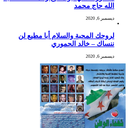
الله حاج محمد
ديسمبر 6, 2020
لروحك المحبة والسلام أبا مطيع لن
ننساك – خالد الحموري
ديسمبر 6, 2020