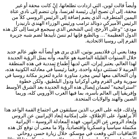
وأيضاً قالت لوبن، التي ازدادت تطلعاتها، إنْ كانت محقة أو غير
محقة، إلى أن تصبح أول رئيسة لفرنسا، وأن تنضم إلى نادي عتاة
اليمين المتطرف، الذي يضم إضافة إلى الرئيس الروسي كلاً من
الرئيس الأميركي دونالد ترامب ورئيس الوزراء الهندي نارنيدرا
مودي: “وعلى الأرجح، إنني الشخص الذي سيجمع فرنسا إلى كل هذه
الدول العظيمة”… وبالطبع فإنها لم تنسَ تأييدها لضم شبه جزيرة
القرم إلى روسيا الاتحادية.
وهذا يعني أن فلاديمير بوتين، الذي يرى هو أيضاً أنه ظهر عالم جديد
خلال السنوات القليلة الماضية هو عالمه، وأنه يمثل الرؤية الجديدة
لهذا العالم، يعتبر إيران، التي لديها أطماع تمددية في هذه المنطقة
العربية لا تستثني دولة واحدة، رقماً رئيسياً في معادلته الكونية هذه،
وأن التحالف معها ليس مجرد مناورة عابرة لتعزيز مكانة روسيا في
سورية وفي القرم وفي أوكرانيا ودول البلطيق، ولكن خطوة
“استراتيجية” لضمان إيصال هذه الرؤية الجديدة بعد الشرق الأوسط
وإفريقيا إلى العالم بأسره، بما فيها الغرب الأوروبي كله، وربما
الصين والهند والولايات المتحدة.
ولذلك، فإنه على العرب الذين سيلتقون في اجتماع القمة الواعد هذا
ألاّ يراهنوا، على الإطلاق، على إمكانية إبعاد الإيرانيين عن الروس
وإبعاد الروس عن الإيرانيين، فهذه المعادلة الروسية – الإيرانية
مكتملة سياسياً وعسكرياً واقتصادياً، وإلا ما معنى أن توقع كل هذه
الاتفاقيات التي وقعت في موسكو، خلال زيارة حسن روحاني