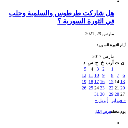
هل شاركت طرطوس والسلمية وحلب
في الثورة السورية ؟
مارس 29, 2021
أيام الثورة السورية
مارس 2017
ن
ث
أرب
خ
ج
س
د
5
4
3
2
1
12
11
10
9
8
7
6
19
18
17
16
15
14
13
26
25
24
23
22
21
20
31
30
29
28
27
« فبراير
أبريل »
يوم مختلف
عرض الكل