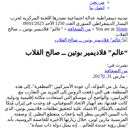
من نحن
اتصل بنا
مدنية ديمقراطية عدالة اجتماعية تصدرها اللجنة المركزية لحزب
اليسار الديمقراطي السوري العدد 1250 الأحد 09/01/2023
Home
You are at:
»
من الصحافة
»
“عالم” فلاديمير بوتين ــ صالح
القلاب
“عالم” فلاديمير بوتين ــ صالح القلاب
نشرت في:
من الصحافة
-
مارس 31, 2017
0
ربما، بل من المؤكد، أن عودة الأميركيين “المظفرة”، إلى هذه
المنطقة، هي التي دفعت الروس إلى المزيد من التقارب مع
الإيرانيين، والواضح أن موسكو التي استعادت مكانة إقليمية ودولية
كانت فقدتها، بعد انهيار الاتحاد السوفياتي، قد وجدت في إيران مُتكأ
كحليف بالإمكان الاعتماد عليه لتحقيق تطلعات فلاديمير بوتين، الذي
بات اليمين الغربي ينظر إليه بإعجاب منقطع النظير، إذ وصفته
الفرنسية مارين لوبن، خلال زيارتها الأخيرة للعاصمة الروسية، بأنه
“يمثل رؤية جديدة للعالم… إنه يمثل دولة ذات سيادة”.