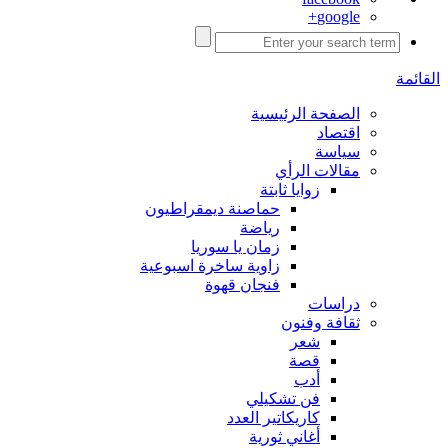
google+
القائمة
الصفحة الرئيسية
اقتصاد
سياسة
مقالات الرأي
زوايا ثابتة
حماصنة ديمقراطيون
رياضة
زمان يا سوريا
زاوية ساخرة اسبوعية
فنجان قهوة
دراسات
ثقافة وفنون
شعر
قصة
أدب
فن تشكيلي
كاريكاتير العدد
أغاني ثورية