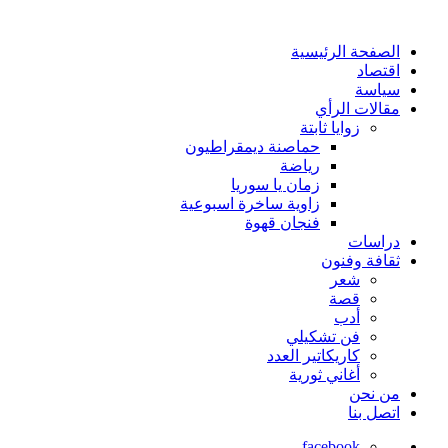
الصفحة الرئيسية
اقتصاد
سياسة
مقالات الرأي
زوايا ثابتة
حماصنة ديمقراطيون
رياضة
زمان يا سوريا
زاوية ساخرة اسبوعية
فنجان قهوة
دراسات
ثقافة وفنون
شعر
قصة
أدب
فن تشكيلي
كاريكاتير العدد
أغاني ثورية
من نحن
اتصل بنا
facebook