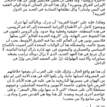
الأخيرة لروسيا؟ وما معنى أنْ يحمي فلاديمير بوتين كل هذا الاحتلال
الإيراني للعراق وسورية؟ وكل هذا التدخل الشائن لدولة الولي الفقيه
في اليمن ولبنان؟ وكل تطلعاتها التمدّدية في العديد من الدول
العربية؟
وهكذا، فإنه على “قمتنا العربية” أن تدرك، وبالتأكيد أنها تدرك
وبوضوح كامل، أن الأطماع الإيرانية المستندة إلى الدعم الروسي،
في هذه المنطقة، حقيقية وفعلية وبلا حدود، وأن الروس ذاهبون في
هذا الشوط حتى النهاية، وأن “الرؤية الجديدة للعالم” التي يمثلها
فلاديمير بوتين هي أن العالم كله، بما فيه الشرق الأوسط، يجب أن
يصبح عالمه، والمشكلة هنا أن الولايات المتحدة التي أصيبت بالكساح
السياسي والعسكري والمعنوي في عهد إدارة باراك أوباما البائسة، لا
تزال تترنح في هذا العهد الجديد، الذي لا يزال دونالد ترامب يشغله
بمناوراته وألاعيبه البهلوانيّة، إنْ على الصعيد الخارجي وإنْ في
الداخل.
إن هذا هو واقع الحال، ولذلك فإنه على العرب أن يضعوا خلافاتهم
غير المعروفة أسبابها جانباً، وأن يتّقوا الله في هذه الأمة التي لم تبلغ
من الهوان في مسيرتها التاريخية ما هي عليه في هذه الأيام، إذ إن
الفرس باتوا يحتلون عاصمة الأمويين وعاصمة العباسيّين، وعيونهم
مسلّطةٌ الآن على صنعاء “التي لا بد منها وإن طال السفر”، وعلى
عواصم أخرى قريبة وبعيدة. كل هذا وها هي القدس تصرخ وتنادي…
ولا من سامع ولا من مجيب!.
(*) كاتب أردني