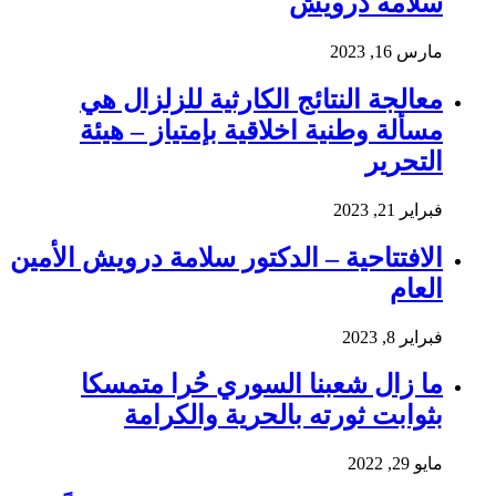
سلامة درويش
مارس 16, 2023
معالجة النتائج الكارثية للزلزال هي
مسألة وطنية اخلاقية بإمتياز – هيئة
التحرير
فبراير 21, 2023
الافتتاحية – الدكتور سلامة درويش الأمين
العام
فبراير 8, 2023
ما زال شعبنا السوري حُرا متمسكا
بثوابت ثورته بالحرية والكرامة
مايو 29, 2022