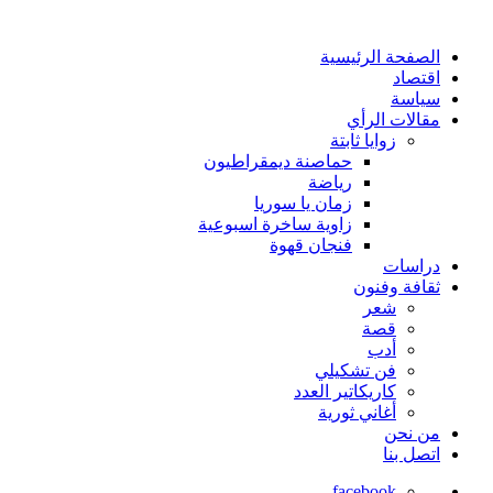
الصفحة الرئيسية
اقتصاد
سياسة
مقالات الرأي
زوايا ثابتة
حماصنة ديمقراطيون
رياضة
زمان يا سوريا
زاوية ساخرة اسبوعية
فنجان قهوة
دراسات
ثقافة وفنون
شعر
قصة
أدب
فن تشكيلي
كاريكاتير العدد
أغاني ثورية
من نحن
اتصل بنا
facebook