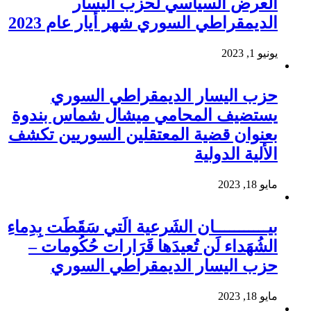
العرض السياسي لحزب اليسار
الديمقراطي السوري شهر أيار عام 2023
يونيو 1, 2023
حزب اليسار الديمقراطي السوري
يستضيف المحامي ميشال شماس بندوة
بعنوان قضية المعتقلين السوريين تكشف
الألية الدولية
مايو 18, 2023
بيـــــــــــان الشَرعية الَتي سَقَطَت بِدِماءِ
الشُهَداء لَن تُعيدَها قَرَارات حُكُومات –
حزب اليسار الديمقراطي السوري
مايو 18, 2023