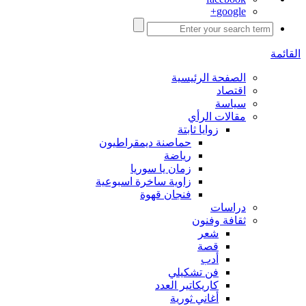
google+
القائمة
الصفحة الرئيسية
اقتصاد
سياسة
مقالات الرأي
زوايا ثابتة
حماصنة ديمقراطيون
رياضة
زمان يا سوريا
زاوية ساخرة اسبوعية
فنجان قهوة
دراسات
ثقافة وفنون
شعر
قصة
أدب
فن تشكيلي
كاريكاتير العدد
أغاني ثورية