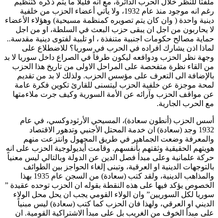
ملفتاً للنظر خلال الحرب الدائرة، مع انه قليلاً ما يتم ذكره كتنظيم
رغم انه موجود منذ عام 1932، ولا يأتي أعضاء الحزب من خلفية
دينية واحدة ( وان كان يتم تصويره كمنظمة مسيحية) وهؤلاء الأعضاء
لا يحاربون من اجل ان يبقى حزب البعث في السلطة، او من اجل
حماية مصالح حكومات اجنبية متنفذة ، او تلبية لفتوى دينية مقدسة..
لماذا اذن يشارك افراده في الحرب في سوريا؟ للاضطلاع على
وجهة نظر الحزب ودوافعه ليكون طرفاً في الصراع داخل سوريا لا بد
من القاء نظرة متفحصة على المراحل الاولى من تاريخ هذا الحزب
بالإضافة الى التعرف على مؤسس الحزب. ولذلك لا بد من تقديم
لمحة موجزة عن خلفية الحزب ليتسنى للقارئ تكوين فكرة عامة
عن مواقف الحزب وآرائه عن الأمة السورية وكيف جرت ملاءمتها
مع الحرب الجارية.
أسس الحزب (أنطون سعادة)، المسيحي الأرثودوكسي، في عام
1932 وجد (سعادة) ان خدمة المحتل الأجنبي وتدهور الاقتصاد
والمعرفة وضعت الجماهير في طريق المجهول وانتزعت منهم
هويتهم الحقيقية وثقتهم بأنفسهم. وقامت أيديولوجية الحزب على انه
حركة علمانية وعلى مبدأ فصل الدين عن الدولة وبالتالي ليس معنياً
بالتوجهات الدينية او العرقية، وتبنى إلغاء الحواجز بين الطوائف
والمذاهب الدينية، ولقد كتب (سعادة) من السجن عام 1935 بهذا
الخصوص يؤكد فيها على هذه النقطة بقوله ان الحزب توحده عقيدة ”
سوريا لكل السوريين” وان الولاء القومي يجب ان يحل محل الولاء
الديني او العرقي، ولهذا فان الحزب كما كتب (سعادة) ليس مبنياً
على مبدأ الخوف من الغريب بل على مبدأ الاشتراكية القومية. ان