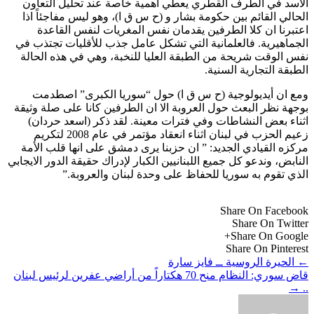
الأسد في الطرف القطري يعطي أهمية خاصة عند تحليل التعاون
الحالي القائم بين حكومة بشار و (ح س ق ا)، وهو ليس مفاجئاً اذا
اعتبرنا ان كلا الطرفين يقدمان نفس المغريات لنفس القاعدة
الجماهيرية. فالعلمانية التي تشكل عامل جذب للأقليات تجتذب في
نفس الوقت شريحة من الطبقة العليا للنخبة، وهي في هذه الحالة
الطبقة التجارية السنية.
ومع ان أيديولوجية (ح س ق ا) حول “سوريا الكبرى” اصطدمت
بوجهة نظر البعث حول العروبة الا ان الطرفين كانا على صلة وثيقة
اثناء بعض النشاطات وفي فترات معينة. لقد ذكر (اسعد حردان)
زعيم الحزب في لبنان اثناء انعقاد مؤتمر في عام 2008 لتكريم
مركزه القيادي الجديد: ” ان حزبنا يرى دمشق على انها قلب الأمة
النابض، وندعو كل جميع اللبنانيين الكبار لإدراك حقيقة الدور الايجابي
الذي تقوم به سوريا للحفاظ على وحدة لبنان والعروبة.”
Share On Facebook
Share On Twitter
Share On Google+
Share On Pinterest
←
الحيرة الروسية ــ فايز سارة
قاض سوري: النظام منح 70 هكتاراً من أراضي عفرين لرئيس لبنان
→
..