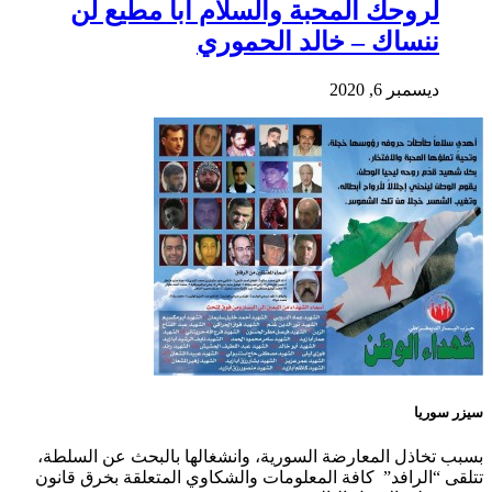
لروحك المحبة والسلام أبا مطيع لن
ننساك – خالد الحموري
ديسمبر 6, 2020
سيزر سوريا
بسبب تخاذل المعارضة السورية، وانشغالها بالبحث عن السلطة،
تتلقى “الرافد” كافة المعلومات والشكاوي المتعلقة بخرق قانون