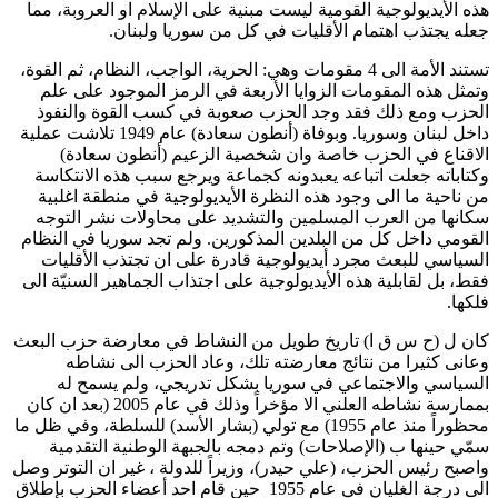
هذه الأيديولوجية القومية ليست مبنية على الإسلام او العروبة، مما
جعله يجتذب اهتمام الأقليات في كل من سوريا ولبنان.
تستند الأمة الى 4 مقومات وهي: الحرية، الواجب، النظام، ثم القوة،
وتمثل هذه المقومات الزوايا الأربعة في الرمز الموجود على علم
الحزب ومع ذلك فقد وجد الحزب صعوبة في كسب القوة والنفوذ
داخل لبنان وسوريا. وبوفاة (أنطون سعادة) عام 1949 تلاشت عملية
الاقناع في الحزب خاصة وان شخصية الزعيم (أنطون سعادة)
وكتاباته جعلت اتباعه يعبدونه كجماعة ويرجع سبب هذه الانتكاسة
من ناحية ما الى وجود هذه النظرة الأيديولوجية في منطقة اغلبية
سكانها من العرب المسلمين والتشديد على محاولات نشر التوجه
القومي داخل كل من البلدين المذكورين. ولم تجد سوريا في النظام
السياسي للبعث مجرد أيديولوجية قادرة على ان تجتذب الأقليات
فقط، بل لقابلية هذه الأيديولوجية على اجتذاب الجماهير السنيّة الى
فلكها.
كان ل (ح س ق ا) تاريخ طويل من النشاط في معارضة حزب البعث
وعانى كثيرا من نتائج معارضته تلك، وعاد الحزب الى نشاطه
السياسي والاجتماعي في سوريا بشكل تدريجي، ولم يسمح له
بممارسة نشاطه العلني الا مؤخراً وذلك في عام 2005 (بعد ان كان
محظوراً منذ عام 1955) مع تولي (بشار الأسد) للسلطة، وفي ظل ما
سمّي حينها ب (الإصلاحات) وتم دمجه بالجبهة الوطنية التقدمية
واصبح رئيس الحزب، (علي حيدر)، وزيراً للدولة ، غير ان التوتر وصل
الى درجة الغليان في عام 1955 حين قام احد أعضاء الحزب بإطلاق