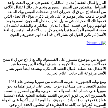
النار واغتيال العقيد (عدنان المالكي) العضو في حزب البعث واحد
الضباط المتنفذين في الجيش السوري ونجم عن ذلك اعتقال الآلاف
من أعضاء (ح س ق ا)، حتى ان احدى صفحات الفيس بوك التابعة
للحزب قامت بنشر موضوعاً على شرف ذكرى هؤلاء الأعضاء الذين
قدموا تلك التضحيات في سبيل الحزب داخل السجون السورية بعد
اتهامهم زوراً في قضية اغتيال (عدنان المالكي)، والملفت للانتباه ان
صفحة الموقع المذكورة تبدأ بتقديم كل آيات الاحترام للرئيس (حافظ
الأسد) ثم تكرر القول ان بشار الآن قد أعاد لهم حضورهم القوي
صورة من موضوع منشور على الفيسبوك والتابع ل (ح س ق ا) يمدح
فيه الأسد ويقدم آيات التكريم والشرف لهؤلاء الذين وضعوا قيد
الاعتقال بعد عملية اغتيال العقيد المالكي. ويشاهد ايضاً صور بشار
الأسد مرفوعة الى جانب أعلام الحزب.
ومع نهاية الجمهورية العربية المتحدة بين سوريا ومصر عام 1961
ساهم الانفصال في مساعدة حزب البعث على تركيز اهتمامه نحو
سوريا على حساب اهتمامه بالعالم العربي، والذين استمروا بالتمسك
بالمشروع العربي كونوا الحرس القديم للقيادة البعثية بقيادة (ميشيل
عفلق) فعرفوا ب (القيادة القومية)، اما البقية الذين أكدوا على الدولة
السورية فعرفوا ب (القيادة القطرية) او البعثيون الجدد. ان وجود