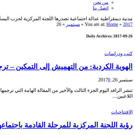
من نحن
اتصل بنا
مدنية ديمقراطية عدالة اجتماعية تصدرها اللجنة المركزية لحزب اليسار الديمقراطي ا
2017
»
Home
You are at:
»
سبتمبر
»
26
Daily Archives: 2017-09-26
كتب ودراسات
الهوية الكردية: من التهميش إلى التمكين – ترجمة
سبتمبر 26, 2017
0
تنشر الرافد اليوم الجزء الثالث والأخير من المقالة الهامة التي ترجم
اللاعبين…
الافتتاحيات
رؤية اللجنة المركزية للمرحلة القادمة باجتماعها