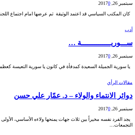
سبتمبر 26, 2017
0
كان المكتب السياسي قد اعتمد الوثيقة ثم عرضها امام اجتماع اللجنة المركزية المنعقد بتاريخ ١٦ ايلول ٢٠١٦ التي اعتمدتها وأصبحت وثيقة المهام
أدب
ســـوريــــــــــــــة …
سبتمبر 26, 2017
0
يا سورية الجميلة السعيدة كمدفأة في كانون يا سورية التعيسة كعظمة 
مقالات الرأي
دوائر الانتماء والولاء – د. عمّار علي حسن
سبتمبر 26, 2017
0
يجد الفرد نفسه مخيراً بين ثلاث جهات يمنحها ولاءه الأساسي، الأولى ال
التجمعات…