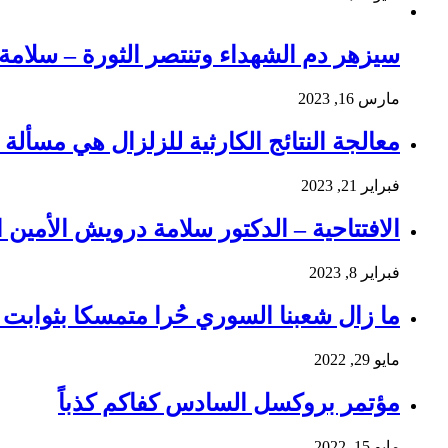
سيزهر دم الشهداء وتنتصر الثورة – سلام
مارس 16, 2023
معالجة النتائج الكارثية للزلزال هي مسألة و
فبراير 21, 2023
الافتتاحية – الدكتور سلامة درويش الأمين ا
فبراير 8, 2023
ما زال شعبنا السوري حُرا متمسكا بثوابت ث
مايو 29, 2022
مؤتمر بروكسل السادس كفاكم كذباً
مايو 15, 2022