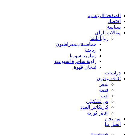
الصفحة الرئيسية
اقتصاد
سياسة
مقالات الرأي
زوايا ثابتة
حماصنة ديمقراطيون
رياضة
زمان يا سوريا
زاوية ساخرة اسبوعية
فنجان قهوة
دراسات
ثقافة وفنون
شعر
قصة
أدب
فن تشكيلي
كاريكاتير العدد
أغاني ثورية
من نحن
اتصل بنا
facebook