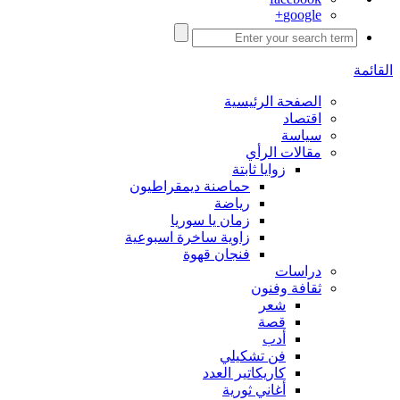
google+
القائمة
الصفحة الرئيسية
اقتصاد
سياسة
مقالات الرأي
زوايا ثابتة
حماصنة ديمقراطيون
رياضة
زمان يا سوريا
زاوية ساخرة اسبوعية
فنجان قهوة
دراسات
ثقافة وفنون
شعر
قصة
أدب
فن تشكيلي
كاريكاتير العدد
أغاني ثورية