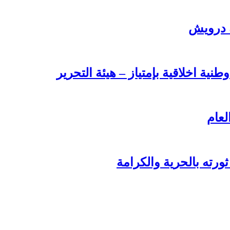
ة درويش
طنية اخلاقية بإمتياز – هيئة التحرير
لعام
ورته بالحرية والكرامة