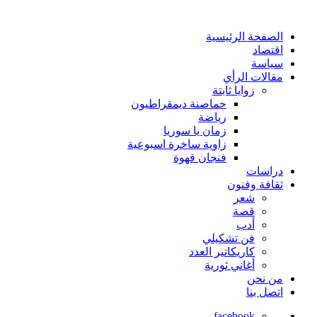
الصفحة الرئيسية
اقتصاد
سياسة
مقالات الرأي
زوايا ثابتة
حماصنة ديمقراطيون
رياضة
زمان يا سوريا
زاوية ساخرة اسبوعية
فنجان قهوة
دراسات
ثقافة وفنون
شعر
قصة
أدب
فن تشكيلي
كاريكاتير العدد
أغاني ثورية
من نحن
اتصل بنا
facebook