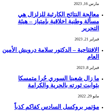
مارس 16, 2023
معالجة النتائج الكارثية للزلزال هي
مسألة وطنية اخلاقية بإمتياز – هيئة
التحرير
فبراير 21, 2023
الافتتاحية – الدكتور سلامة درويش الأمين
العام
فبراير 8, 2023
ما زال شعبنا السوري حُرا متمسكا
بثوابت ثورته بالحرية والكرامة
مايو 29, 2022
مؤتمر بروكسل السادس كفاكم كذباً