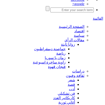
google+
القائمة
الصفحة الرئيسية
اقتصاد
سياسة
مقالات الرأي
زوايا ثابتة
حماصنة ديمقراطيون
رياضة
زمان يا سوريا
زاوية ساخرة اسبوعية
فنجان قهوة
دراسات
ثقافة وفنون
شعر
قصة
أدب
فن تشكيلي
كاريكاتير العدد
أغاني ثورية