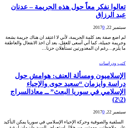
تعالوا نفكر معاً حول هذه الجريمة – عدنان
عبد الرزاق
سبتمبر 22, 2017
0
لم اضع صفة بعد كلمة الجريمة، لأني لا اعتقد ان هناك جريمة بشعة
وجريمة جميلة، كما أني أسعى للعقل، بعد أن اخذ الانفعال والعاطفة
ما يلزم…رغم ان المغدورتين تستأهلان حزنا…
كتب ودراسات
الإسلاميون ومسألة العنف: هوامش حول
دراسة وايزمان “سعيد حوى والإحياء
الإسلامي في سوريا البعث” ــ معاذالسراج
(2\2)
سبتمبر 22, 2017
0
السلفية والصوفية وحركة الإحياء الإسلامي في سوريا يمكن التأكيد
على ملاحظتين مهمتين من خلال استعراض السيد وايزمان لرؤية