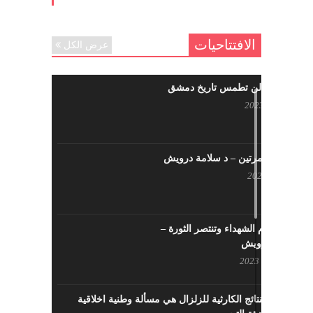
الافتتاحيات
عرض الكل
حرائقكم لن تطمس تاريخ دمشق
يوليو 17, 2023
لا تقتلونا مرتين – د سلامة درويش
مايو 10, 2023
سيزهر دم الشهداء وتنتصر الثورة –
سلامة درويش
مارس 16, 2023
معالجة النتائج الكارثية للزلزال هي مسألة وطنية اخلاقية