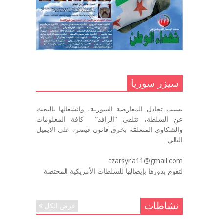
مناضل بحجم الوطن …منصور الاتاسي .
ما زلت خالدا في قلوبنا
ديسمبر 9, 2020
.منصورالاتاسي.( البوصلة في زمن
الضياع )
سيزر سوريا
ديسمبر 7, 2020
بسبب تخاذل المعارضة السورية، وانشغالها بالبحث
في الذكرى السنوية لرحيل الرفيق منصور أتاسي أبو مطيع
عن السلطة، تتلقى “الرافد” كافة المعلومات
رحمه الله. – عبد الله حاج محمد
والشكاوي المتعلقة بخرق قانون قيصر، على الايميل
ديسمبر 6, 2020
التالي:
لروحك المحبة والسلام أبا مطيع لن
czarsyria11@gmail.com
ننساك – خالد الحموري
لتقوم بدورها بإيصالها للسلطات الأمريكية المختصة
ديسمبر 6, 2020
نشاطات
عرض الكل