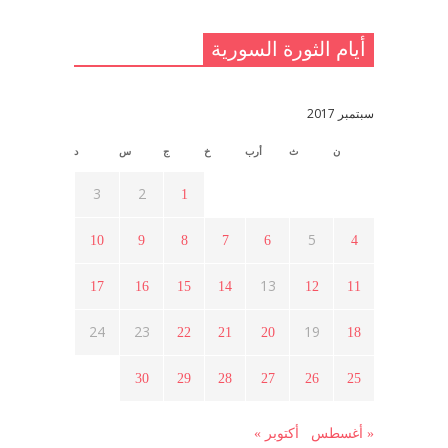
مايو 23, 2021
أيام الثورة السورية
القدس والربيع العربي في ندوة لحزب
اليسار
مايو 15, 2021
سبتمبر 2017
ن
ث
أرب
خ
ج
س
د
أسبوع ثقافي في ذكرى الاستقلال
أبريل 16, 2021
3
2
1
5
10
9
8
7
6
4
ما هي حقيقة مشاركة السويداء في
الثورة السورية ؟
13
17
16
15
14
12
11
أبريل 12, 2021
24
23
19
22
21
20
18
هل شاركت طرطوس والسلمية وحلب
30
29
28
27
26
25
في الثورة السورية ؟
مارس 29, 2021
« أغسطس
أكتوبر »