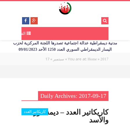
القائمة
مدنية ديمقراطية عدالة اجتماعية تصدرها اللجنة المركزية لحزب
اليسار الديمقراطي السوري العدد 1250 الأحد 09/01/2023
17
»
»
You are at:
»
2017
Home
سبتمبر
Daily Archives: 2017-09-17
كاريكاتير العدد – ديمستورا
كاريكاتير العدد
والأسد