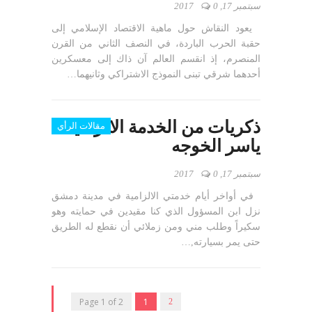
سبتمبر 17, 2017
0
يعود النقاش حول ماهية الاقتصاد الإسلامي إلى
حقبة الحرب الباردة، في النصف الثاني من القرن
المنصرم، إذ انقسم العالم آن ذاك إلى معسكرين
أحدهما شرقي تبنى النموذج الاشتراكي وثانيهما…
ذكريات من الخدمة الالزامية –
مقالات الرأي
ياسر الخوجه
سبتمبر 17, 2017
0
في أواخر أيام خدمتي الالزامية في مدينة دمشق
نزل ابن المسؤول الذي كنا مقيدين في حمايته وهو
سكيراً وطلب مني ومن زملائي أن نقطع له الطريق
حتى يمر بسيارته,…
Page 1 of 2
1
2