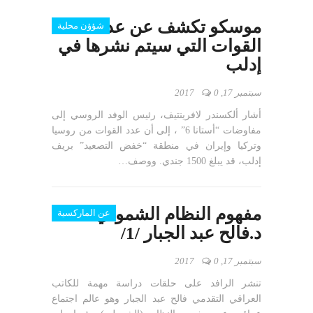
موسكو تكشف عن عدد
شؤؤن محلية
القوات التي سيتم نشرها في
إدلب
سبتمبر 17, 2017
0
أشار ألكسندر لافرينتيف، رئيس الوفد الروسي إلى
مفاوضات “أستانا 6” ، إلى أن عدد القوات من روسيا
وتركيا وإيران في منطقة “خفض التصعيد” بريف
إدلب، قد يبلغ 1500 جندي. ووصف…
مفهوم النظام الشمولي –
عن الماركسية
د.فالح عبد الجبار /1/
سبتمبر 17, 2017
0
تنشر الرافد على حلقات دراسة مهمة للكاتب
العراقي التقدمي فالح عبد الجبار وهو عالم اجتماع