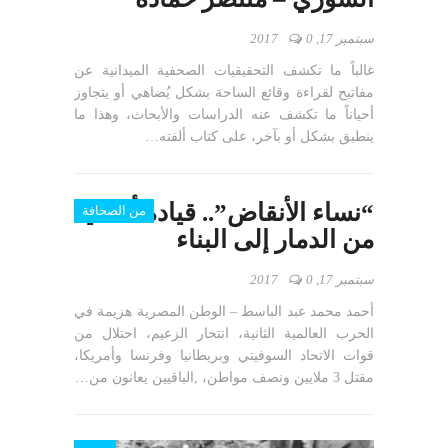
سبتمبر 17, 2017
0
غالباً ما تكشف التحقيقيات الصحفية الميدانية عن
مفاتيح لقراءة وقائع الساحة بشكل يُضاهي أو يتجاوز
أحياناً ما تكشف عنه الدراسات والأبحاث، وهذا ما
ينطبق بشكل أو بآخر، على كتاب ألفته…
“نساء الأنقاض”.. قيادة ألمانيا
من الصحافة
من الدمار إلى البناء
سبتمبر 17, 2017
0
أحمد محمد عبد الباسط – الوطن المصرية هزيمة في
الحرب العالمية الثانية، انتحار الزعيم، احتلال من
قوات الاتحاد السوفيتي وبريطانيا وفرنسا وأمريكا،
مقتل 3 ملايين ونصف مواطن، ,الباقيين يعانون من…