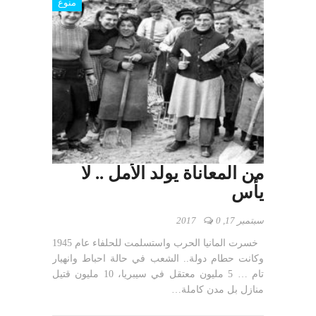
منوع
من المعاناة يولد الأمل .. لا
يأس
سبتمبر 17, 2017
0
خسرت ﺍﻟﻤﺎﻧﻴﺎ الحرب واستسلمت ﻟﻠﺤﻠﻔﺎﺀ ﻋﺎﻡ 1945
وﻛﺎﻧﺖ ﺣﻄﺎﻡ ﺩﻭﻟﺔ.. ﺍﻟﺸﻌﺐ ﻓﻲ ﺣﺎﻟﺔ ﺍﺣﺒﺎﻁ ﻭﺍﻧﻬﻴﺎﺭ
ﺗﺎﻡ … 5 ﻣﻠﻴﻮﻥ ﻣﻌﺘﻘﻞ ﻓﻲ ﺳﻴﺒﺮﻳﺎ، 10 ﻣﻠﻴﻮﻥ ﻗﺘﻴﻞ
ﻣﻨﺎﺯﻝ ﺑﻞ ﻣﺪﻥ ﻛﺎﻣﻠﺔ…