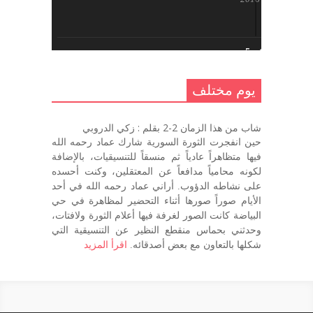
يوم مختلف 5 ..
أكتوبر 10, 2016
يوم مختلف
يوم مختلف …
شاب من هذا الزمان 2-2 بقلم : زكي الدروبي
سبتمبر 26, 2016
حين انفجرت الثورة السورية شارك عماد رحمه الله
فيها متظاهراً عادياً ثم منسقاً للتنسيقيات، بالإضافة
لكونه محامياً مدافعاً عن المعتقلين، وكنت أحسده
على نشاطه الدؤوب. أراني عماد رحمه الله في أحد
يوم مختلف 3
الأيام صوراً صورها أثناء التحضير لمظاهرة في حي
سبتمبر 22, 2016
البياضة كانت الصور لغرفة فيها أعلام الثورة ولافتات،
وحدثني بحماس منقطع النظير عن التنسيقية التي
شكلها بالتعاون مع بعض أصدقائه.
اقرأ المزيد
يوم مختلف – اليوم التالي
سبتمبر 22, 2016