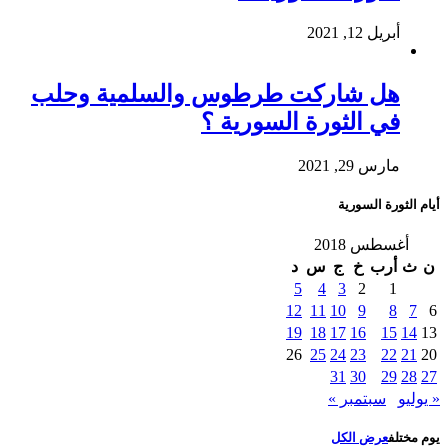
أبريل 12, 2021
هل شاركت طرطوس والسلمية وحلب
في الثورة السورية ؟
مارس 29, 2021
أيام الثورة السورية
أغسطس 2018
ن
ث
أرب
خ
ج
س
د
5
4
3
2
1
12
11
10
9
8
7
6
19
18
17
16
15
14
13
26
25
24
23
22
21
20
31
30
29
28
27
« يوليو
سبتمبر »
يوم مختلف
عرض الكل