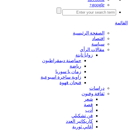
google+
القائمة
الصفحة الرئيسية
اقتصاد
سياسة
مقالات الرأي
زوايا ثابتة
حماصنة ديمقراطيون
رياضة
زمان يا سوريا
زاوية ساخرة اسبوعية
فنجان قهوة
دراسات
ثقافة وفنون
شعر
قصة
أدب
فن تشكيلي
كاريكاتير العدد
أغاني ثورية