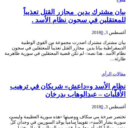
بيان مشترك يدين مجازر القتل تعذيباً
للمعتقلين في سجون نظام الأسد .
أغسطس 3, 2018
0
بيان مشترك مشترك اصدرت مجموعة من القوى الوطنية
الديمقراطية بيانا يدين مجازر القتل تعذيباً للمعتقلين في سجون
نظام الأسد . هذا نصه:- لم تكن قضية المعتقلين في سورية ظاهرمة
طارئة…
مقالات الرأي
نظام الأسد و«داعش» شريكان في ترهيب
الأقلّيات – عبدالوهاب بدرخان
أغسطس 3, 2018
0
تختصر صرخة مي سكاف ووصيتها «هذه سورية العظيمة وليست
سورية بشار الأسد»، تقويماً سامياً يوحّد السوريين في وجدان كلٍّ
منهم، موالياً كان أم معارضاً. فمَن مِن الموالين لا يزال يختزل…