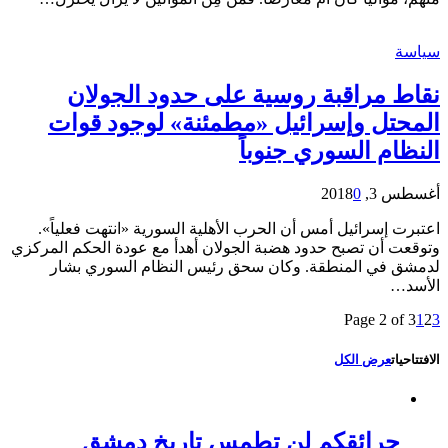
سياسة
نقاط مراقبة روسية على حدود الجولان
المحتل وإسرائيل «مطمئنة» لوجود قوات
النظام السوري جنوباً
أغسطس 3, 2018
0
اعتبرت إسرائيل أمس أن الحرب الأهلية السورية «انتهت فعلياً».
وتوقعت أن تصبح حدود هضبة الجولان أهدأ مع عودة الحكم المركزي
لدمشق في المنطقة. وكان سحق رئيس النظام السوري بشار
الأسد…
Page 2 of 3
1
2
3
الافتتاحيات
عرض الكل
حرائقكم لن تطمس تاريخ دمشق