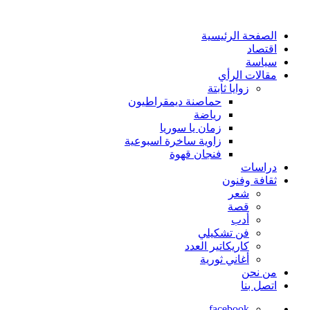
الصفحة الرئيسية
اقتصاد
سياسة
مقالات الرأي
زوايا ثابتة
حماصنة ديمقراطيون
رياضة
زمان يا سوريا
زاوية ساخرة اسبوعية
فنجان قهوة
دراسات
ثقافة وفنون
شعر
قصة
أدب
فن تشكيلي
كاريكاتير العدد
أغاني ثورية
من نحن
اتصل بنا
facebook