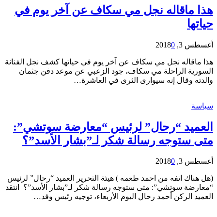
هذا ماقاله نجل مي سكاف عن آخر يوم في
حياتها
أغسطس 3, 2018
0
هذا ماقاله نجل مي سكاف عن آخر يوم في حياتها كشف نجل الفنانة
السورية الراحلة مي سكاف، جود الزعبي عن موعد دفن جثمان
والدته وقال إنه سيوارى الثرى في العاشرة…
سياسة
العميد “رحال” لرئيس “معارضة سوتشي”:
متى ستوجه رسالة شكر لـ”بشار الأسد”؟
أغسطس 3, 2018
0
(هل هناك اتفه من احمد طعمه ) هيئة التحرير العميد “رحال” لرئيس
“معارضة سوتشي”: متى ستوجه رسالة شكر لـ”بشار الأسد”؟ انتقد
العميد الركن أحمد رحال اليوم الأربعاء، توجيه رئيس وفد…