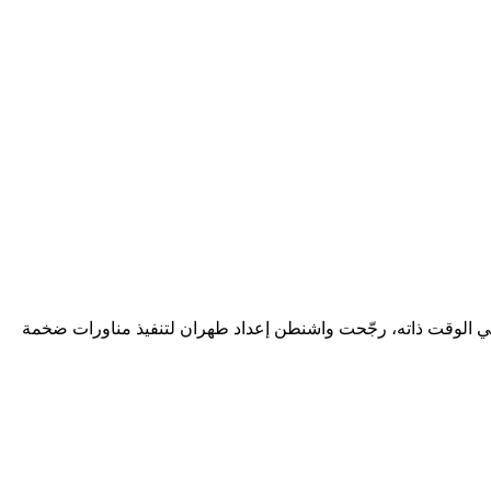
في الوقت ذاته، رجّحت واشنطن إعداد طهران لتنفيذ مناورات ضخمة