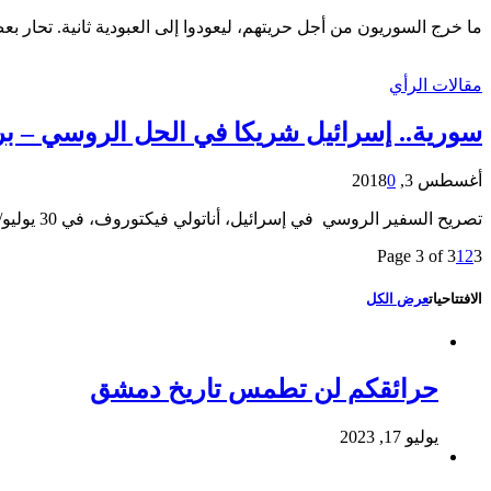
ما خرج السوريون من أجل حريتهم، ليعودوا إلى العبودية ثانية. تحا
مقالات الرأي
سورية.. إسرائيل شريكا في الحل الروسي – بر
أغسطس 3, 2018
0
تصريح السفير الروسي في إسرائيل، أناتولي فيكتوروف، في 30 يوليو/ تموز، مثير للاهتمام، في الوقت الذي تقود روسيا في سوتشي محادثات السوريين من أجل التسوية، وتطرح نفسها في سورية صانعة…
Page 3 of 3
1
2
3
الافتتاحيات
عرض الكل
حرائقكم لن تطمس تاريخ دمشق
يوليو 17, 2023