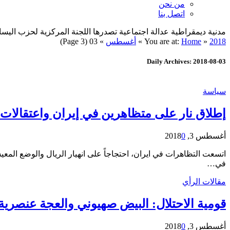
من نحن
اتصل بنا
مدنية ديمقراطية عدالة اجتماعية تصدرها اللجنة المركزية لحزب اليسار الديمقراطي ا
2018
»
Home
You are at:
»
أغسطس
»
03
(Page 3)
Daily Archives: 2018-08-03
سياسة
إطلاق نار على متظاهرين في إيران واعتقالات 
أغسطس 3, 2018
0
اتسعت التظاهرات في ايران، احتجاجاً على انهيار الريال والوضع ال
في…
مقالات الرأي
قومية الاحتلال: البيض صهيوني والعجة عنصري
أغسطس 3, 2018
0