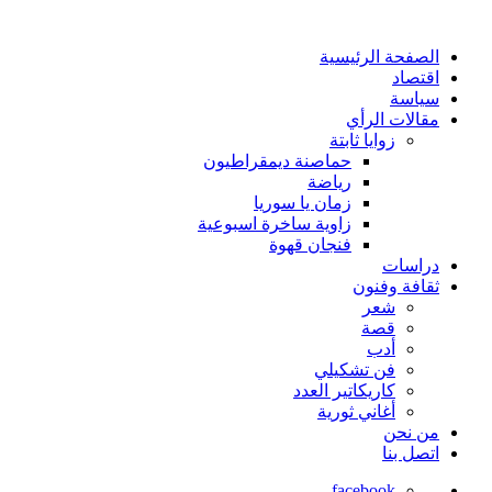
الصفحة الرئيسية
اقتصاد
سياسة
مقالات الرأي
زوايا ثابتة
حماصنة ديمقراطيون
رياضة
زمان يا سوريا
زاوية ساخرة اسبوعية
فنجان قهوة
دراسات
ثقافة وفنون
شعر
قصة
أدب
فن تشكيلي
كاريكاتير العدد
أغاني ثورية
من نحن
اتصل بنا
facebook