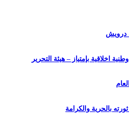
ة درويش
طنية اخلاقية بإمتياز – هيئة التحرير
لعام
ورته بالحرية والكرامة