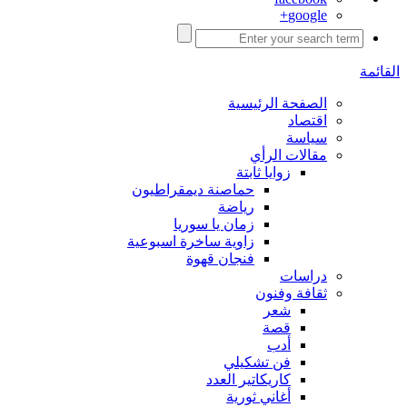
google+
القائمة
الصفحة الرئيسية
اقتصاد
سياسة
مقالات الرأي
زوايا ثابتة
حماصنة ديمقراطيون
رياضة
زمان يا سوريا
زاوية ساخرة اسبوعية
فنجان قهوة
دراسات
ثقافة وفنون
شعر
قصة
أدب
فن تشكيلي
كاريكاتير العدد
أغاني ثورية