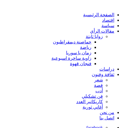
الصفحة الرئيسية
اقتصاد
سياسة
مقالات الرأي
زوايا ثابتة
حماصنة ديمقراطيون
رياضة
زمان يا سوريا
زاوية ساخرة اسبوعية
فنجان قهوة
دراسات
ثقافة وفنون
شعر
قصة
أدب
فن تشكيلي
كاريكاتير العدد
أغاني ثورية
من نحن
اتصل بنا
facebook