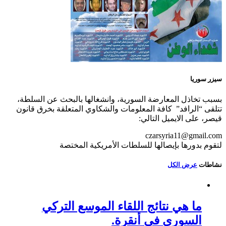
سيزر سوريا
بسبب تخاذل المعارضة السورية، وانشغالها بالبحث عن السلطة،
تتلقى “الرافد” كافة المعلومات والشكاوي المتعلقة بخرق قانون
قيصر، على الايميل التالي:
czarsyria11@gmail.com
لتقوم بدورها بإيصالها للسلطات الأمريكية المختصة
نشاطات
عرض الكل
ما هي نتائج اللقاء الموسع التركي
السوري في أنقرة.