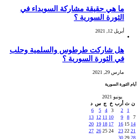
ما هي حقيقة مشاركة السويداء في
الثورة السورية ؟
أبريل 12, 2021
هل شاركت طرطوس والسلمية وحلب
في الثورة السورية ؟
مارس 29, 2021
أيام الثورة السورية
يونيو 2021
ن
ث
أرب
خ
ج
س
د
6
5
4
3
2
1
13
12
11
10
9
8
7
20
19
18
17
16
15
14
27
26
25
24
23
22
21
30
29
28