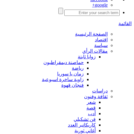
google+
القائمة
الصفحة الرئيسية
اقتصاد
سياسة
مقالات الرأي
زوايا ثابتة
حماصنة ديمقراطيون
رياضة
زمان يا سوريا
زاوية ساخرة اسبوعية
فنجان قهوة
دراسات
ثقافة وفنون
شعر
قصة
أدب
فن تشكيلي
كاريكاتير العدد
أغاني ثورية