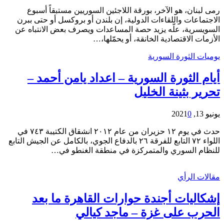
رمى لبنان، هو الآخر، بورقة اللاجئين السوريين مستبقاً أسبوع
الاجتماعات واللقاءات الدولية، إن بلندن أو بروكسل أو حتى ببرن
السويسرية، علّه يزيد حصة المساعدات ويصرف بعض الانتباه عن
الأزمات الاقتصادية الخانقة، أو يحمّلها،…
يوميات الثورة السورية
أيام الثورة السورية – اعداد يامن أحمد –
تحرير بثينة الخليل
يونيو 13, 2021
0
حدث في يوم ١٢ حزيران من عام ٢٠١٢ انشقاق الكتيبة ٧٤٣ في
اللواء ٧٢ التابع للفرقة ٢٦ بالدفاع الجوي، بالكامل عن الجيش التابع
للنظام السوري والمتمركزة في منطقة الغنطو في…
مقالات الرأي
إشكاليات أجندة حوارات القاهرة ما بعد
الحرب على غزة – ماجد كيالي