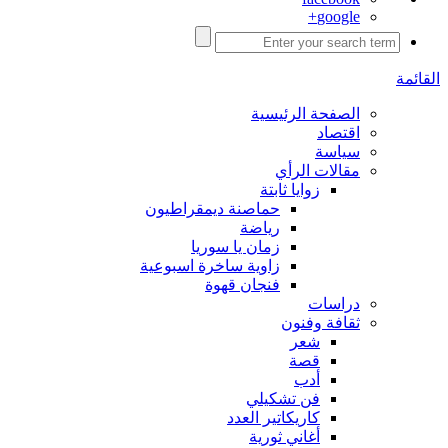
google+
القائمة
الصفحة الرئيسية
اقتصاد
سياسة
مقالات الرأي
زوايا ثابتة
حماصنة ديمقراطيون
رياضة
زمان يا سوريا
زاوية ساخرة اسبوعية
فنجان قهوة
دراسات
ثقافة وفنون
شعر
قصة
أدب
فن تشكيلي
كاريكاتير العدد
أغاني ثورية