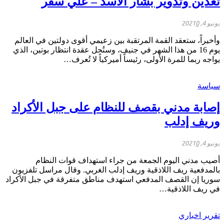
تعدين وتدوير بشار الأسد – علي سفر
يونيو 4, 2021
0
وأخيراً، ستعقد القمة المرتقبة بين زعيمي أقوى دولتين في العالم
يوم 16 من هذا الشهر في جنيف، وستُحل عقدة انتظار بوتين، الذي
يواجه ربما للمرة الأولى، رئيساً أميركياً لا تُعرف…
سياسة
إصابة مدني بقصف للنظام على جبل الأكراد
وريف إدلب
يونيو 4, 2021
0
أصيب مدني اليوم الجمعة من جراء استهداف قوات النظام
بالمدفعية ريف اللاذقية وريف إدلب الغربي. وقال مراسل تلفزيون
سوريا إن القصف المدفعي استهدف مناطق متفرقة في جبل الأكراد
في ريف اللاذقية…
تقرير اخباري