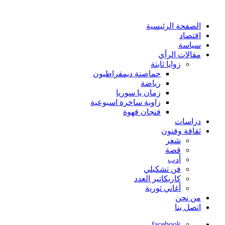
الصفحة الرئيسية
اقتصاد
سياسة
مقالات الرأي
زوايا ثابتة
حماصنة ديمقراطيون
رياضة
زمان يا سوريا
زاوية ساخرة اسبوعية
فنجان قهوة
دراسات
ثقافة وفنون
شعر
قصة
أدب
فن تشكيلي
كاريكاتير العدد
أغاني ثورية
من نحن
اتصل بنا
facebook