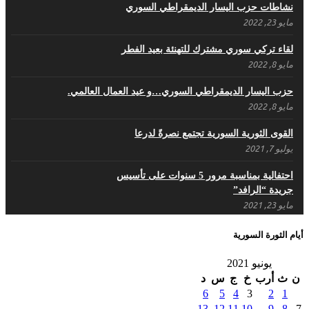
نشاطات حزب اليسار الديمقراطي السوري
مايو 23, 2022
لقاء تركي سوري مشترك للتهنئة بعيد الفطر
مايو 8, 2022
حزب اليسار الديمقراطي السوري…و عيد العمال العالمي.
مايو 8, 2022
القوى الثورية السورية تجتمع نصرةً لدرعا
يوليو 7, 2021
احتفالية بمناسبة مرور 5 سنوات على تأسيس
جريدة “الرافد”
مايو 23, 2021
أيام الثورة السورية
القدس والربيع العربي في ندوة لحزب اليسار
مايو 15, 2021
يونيو 2021
ن
ث
أرب
خ
ج
س
د
6
5
4
3
2
1
13
12
11
10
9
8
7