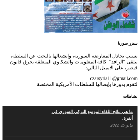
مناضل بحجم الوطن …منصور الاتاسي . ما زلت
خالدا في قلوبنا
ديسمبر 9, 2020
سيزر سوريا
.منصورالاتاسي.( البوصلة في زمن الضياع )
بسبب تخاذل المعارضة السورية، وانشغالها بالبحث عن السلطة،
تتلقى “الرافد” كافة المعلومات والشكاوي المتعلقة بخرق قانون
ديسمبر 7, 2020
قيصر، على الايميل التالي:
czarsyria11@gmail.com
لتقوم بدورها بإيصالها للسلطات الأمريكية المختصة
في الذكرى السنوية لرحيل الرفيق منصور أتاسي أبو مطيع رحمه الله. –
عبد الله حاج محمد
نشاطات
ديسمبر 6, 2020
ما هي نتائج اللقاء الموسع التركي السوري في
لروحك المحبة والسلام أبا مطيع لن ننساك – خالد
أنقرة.
الحموري
مايو 29, 2022
ديسمبر 6, 2020