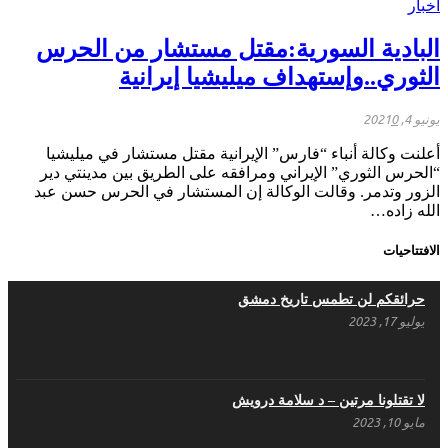
أخبار
البادية السورية:مقتل مستشار من الحرس
الثوري..وإستهداف ميليشيا إيرانية
يونيو 4, 2021
0
أعلنت وكالة أنباء “فارس” الإيرانية مقتل مستشار في ميليشيا
“الحرس الثوري” الإيراني ومرافقه على الطريق بين مدينتي دير
الزور وتدمر. وقالت الوكالة إن المستشار في الحرس حسن عبد
الله زاده…
الافتتاحيات
حرائقكم لن تطمس تاريخ دمشق
يوليو 17, 2023
لا تقتلونا مرتين – د سلامة درويش
مايو 10, 2023