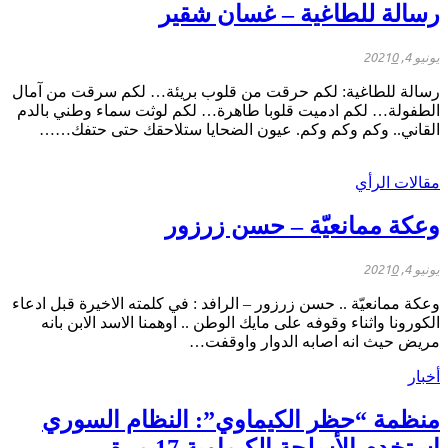
رسالة للطاغية – غسان شقير
يونيو 4, 2021
0
رسالة للطاغية: لكم حرقت من قلوب بريئة… لكم سرقت من آمال
الطفولة… لكم ادميت قلوبا طاهرة… لكم لوثت سماء وطني بالدم
القاني.. وكم وكم وكم. عيون الضحايا ستلاحقك حتى حتفك……
مقالات الرأي
وعكة ممانعيّة – حسن زرزور
يونيو 4, 2021
0
وعكة ممانعيّة .. حسن زرزور – الرافد : في كلمته الاخيرة قبل ادعاء
الكورونا واثناء وقوفه على مايك الوطن .. اوهمنا الاسد الابن بانه
مريض حيث انه اصابه الدوار واوقفت…
أخبار
منظمة “حظر الكيماوي”: النظام السوري
استخدم الأسلحة الكيماوية 17 مرة