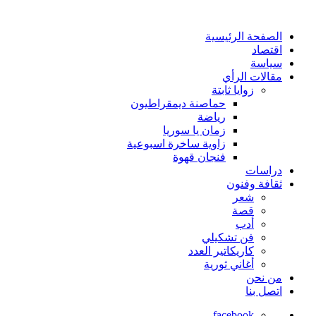
الصفحة الرئيسية
اقتصاد
سياسة
مقالات الرأي
زوايا ثابتة
حماصنة ديمقراطيون
رياضة
زمان يا سوريا
زاوية ساخرة اسبوعية
فنجان قهوة
دراسات
ثقافة وفنون
شعر
قصة
أدب
فن تشكيلي
كاريكاتير العدد
أغاني ثورية
من نحن
اتصل بنا
facebook