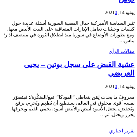
يونيو 14, 2021
0
تثير السياسة الأميركية حيال القضية السورية أسئلة عديدة حول
كيفيات وحيثيات تعامل الإدارات المتعاقبة على البيت الأبيض معها،
ومع تطورات الأوضاع في سوريا منذ انطلاق الثورة في منتصف آذار/
ماس…
مقالات الرأي
عشية القبض على سجل بوتين – يحيى
العريضي
يونيو 14, 2021
0
معروفٌ ما يحدث لِمَن يتعاطى “الفودكا”. تقع/السَكْرَة/؛ فيتصوّر
نفسه أقوى مخلوق في العالم، يستطيع أن يُطعِم ويُحرِم، يرفع
ويُخفِض، يجعل الأسود أبيض والأبيض أسود، يحمي القيم ويخرقها،
يحرر ويحتل. ثم…
تقرير اخباري