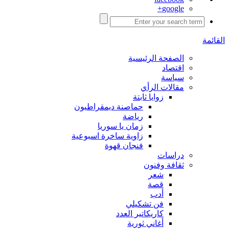
google+
القائمة
الصفحة الرئيسية
اقتصاد
سياسة
مقالات الرأي
زوايا ثابتة
حماصنة ديمقراطيون
رياضة
زمان يا سوريا
زاوية ساخرة اسبوعية
فنجان قهوة
دراسات
ثقافة وفنون
شعر
قصة
أدب
فن تشكيلي
كاريكاتير العدد
أغاني ثورية