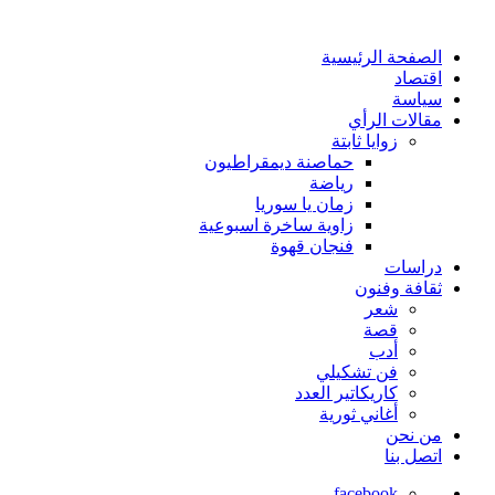
الصفحة الرئيسية
اقتصاد
سياسة
مقالات الرأي
زوايا ثابتة
حماصنة ديمقراطيون
رياضة
زمان يا سوريا
زاوية ساخرة اسبوعية
فنجان قهوة
دراسات
ثقافة وفنون
شعر
قصة
أدب
فن تشكيلي
كاريكاتير العدد
أغاني ثورية
من نحن
اتصل بنا
facebook