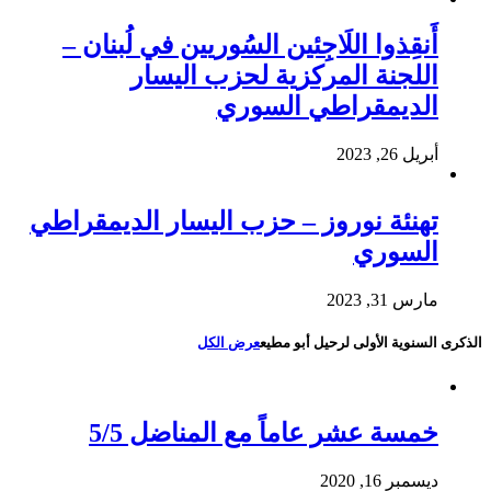
أَنقِذوا اللَاجِئين السُوريين في لُبنان –
اللجنة المركزية لحزب اليسار
الديمقراطي السوري
أبريل 26, 2023
تهنئة نوروز – حزب اليسار الديمقراطي
السوري
مارس 31, 2023
الذكرى السنوية الأولى لرحيل أبو مطيع
عرض الكل
خمسة عشر عاماً مع المناضل 5/5
ديسمبر 16, 2020