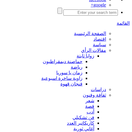
google+
القائمة
الصفحة الرئيسية
اقتصاد
سياسة
مقالات الرأي
زوايا ثابتة
حماصنة ديمقراطيون
رياضة
زمان يا سوريا
زاوية ساخرة اسبوعية
فنجان قهوة
دراسات
ثقافة وفنون
شعر
قصة
أدب
فن تشكيلي
كاريكاتير العدد
أغاني ثورية