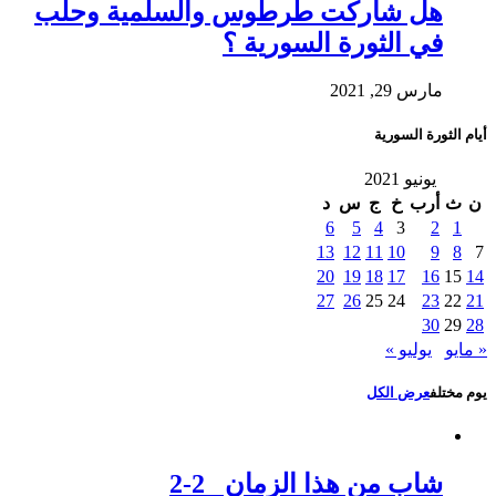
هل شاركت طرطوس والسلمية وحلب
في الثورة السورية ؟
مارس 29, 2021
أيام الثورة السورية
يونيو 2021
ن
ث
أرب
خ
ج
س
د
6
5
4
3
2
1
13
12
11
10
9
8
7
20
19
18
17
16
15
14
27
26
25
24
23
22
21
30
29
28
« مايو
يوليو »
يوم مختلف
عرض الكل
شاب من هذا الزمان 2-2