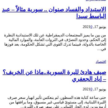
الاستبداد والفساد صنوان .. سورية مثالاً – عبد
الباسط سيدا
يونيو 17, 2021
0
من بين ما يميز المجتمعات الديمقراطية عن تلك الاستبدادية النظرة
إلى الحكم، وحدود التصرّف في الثروات العامة، والموارد المالية
الخاصة بالدولة، فبينما تدرك القوى التي تشكل الحكومة، بعد فوزها
في…
اقتصاد
صيف هادئ لليرة السورية..ماذا عن الخريف؟
– إياد الجعفري
يونيو 17, 2021
0
حتى ساعة كتابة هذه السطور، لم ينعكس تأثير انهيار سعر صرف
الليرة اللبنانية، إلى مستوىً قياسي غير مسبوق، وما يرافقها من
أزمة بنزين لدى الجار اللبناني، على سعر صرف الليرة…