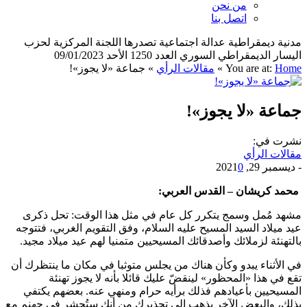
من نحن
اتصل بنا
مدنية ديمقراطية عدالة اجتماعية تصدرها اللجنة المركزية لحزب
اليسار الديمقراطي السوري العدد 1250 الأحد 09/01/2023
Home
You are at:
»
مقالات الرأي
»
جماعة «لا يجوز»!
جماعة «لا يجوز»!
نشرت في:
مقالات الرأي
-
ديسمبر 29, 2021
0
محمد كريشان – القدس العربي:
مشهد مُمل وسمج يتكرر كل عام في مثل هذا الوقت: تحل ذكرى
عيد ميلاد السيد المسيح عليه السلام، وفق التقويم الغربي، فتتوجه
بالتهنئة لزملائك وأصدقائك المسيحيين متمنيا لهم عيد ميلاد مجيد.
في الأثناء يبدو وكأن هناك من يجلس متوثبا في مكان ما ينتظرك أن
تقع في هذا «المحظور» لينقضّ عليك قائلا بأنه لا يجوز تهنئة
المسيحيين بأعيادهم فذلك برأيه حرام ومنهي عنه. بعضهم يكتفي
بذلك، والبعض الآخر يذهب إلى تحذيرك من أنك ستُحشر في جهنم مع