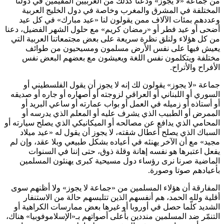
من جماعة «لا يجوز» ودعنا كذلك من الغربيين المقيمين في دولنا
المختلفة في المشرق والمغرب وخاصة في دول الخليج العربية
وعددهم بمئات الآلاف ممن يقولون لنا «عيد مبارك» في كل عيد
أضحى أو عيد فطر أو «رمضان كريم» مع حلول الشهر الفضيل، دعنا
من كل هؤلاء ولنلق نظرة سريعة على بعض مجتمعاتنا العربية التي
يعيش فيها على نفس الأرض مسلمون ومسيحيون من طوائف
مختلفة ويتكلمون نفس اللغة ويعيشون مع بعضهم البعض نفس
الأفراح والأتراح.
جماعة «لا يجوز» يقولون لك إنه لا يجوز أن يقول الفلسطيني أو
السوري أو اللبناني أو العراقي لزوجته أو أصهاره أو جاره أو صديقه
أو أستاذه أو زميله في العمل أو بواب عمارته أو ساعي البريد أو
الممرض أو الطبيب الذي يشرف عليه أو المعلم الذي يدرسه أو
المحامي الذي يدافع عن مصالحه أو الميكانيكي الذي يصلح سيارته أو
السباك الذي يصلح أعطال شقته، لا يجوز أن يقول له «عيد ميلاد
مجيد» مع أن الآخر يهنئه في أعياده بشكل طبيعي وبلا عقد، وإن لم
يفعل اعتبرها هو نفسه إهانة وقلة ذوق، حتى إننا في السنوات
الماضية صرنا نرى رؤساء دول مسيحية كبرى يهنئون المسلمين
بأعيادهم صوتا وصورة.
المفارقة أن هؤلاء المسلمين من «جماعة لا يجوز» ولا أظنهم سوى
أقلية ولله الحمد، هم أنفسهم الذين تتلبسهم حالة من الاستنفار
الشديد كلّما حصل في أوروبا أو غيرها بعض ممارسات الكراهية أو
التنمّر ضد المسلمين منددين بأعلى أصواتهم بـ«الإسلاموفوبيا» هناك،