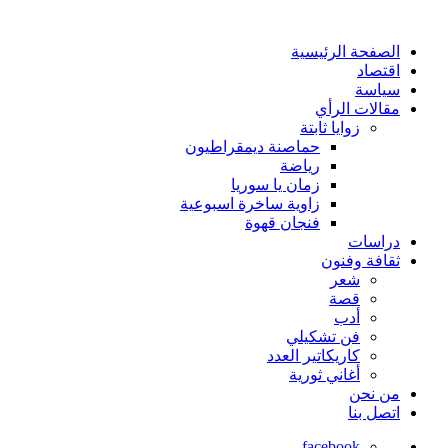
الصفحة الرئيسية
اقتصاد
سياسة
مقالات الرأي
زوايا ثابتة
حماصنة ديمقراطيون
رياضة
زمان يا سوريا
زاوية ساخرة اسبوعية
فنجان قهوة
دراسات
ثقافة وفنون
شعر
قصة
أدب
فن تشكيلي
كاريكاتير العدد
أغاني ثورية
من نحن
اتصل بنا
facebook