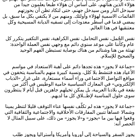
هؤلاء الذين هنأتهم، على أساس أن هؤلاء طبعا يعلمون جيدا من
سيدخل النار ومن سيدخل جهنم، حتى لتكاد تظن أن بحوزتهم
القائمات الاسمية لهؤلاء وأولئك. ومنهم من لا يكتفي بكل ما سبق، بل
يمضي قدما في أسطر معدودات إلى تسفيه الديانة المسيحية وكل
معتنقيها في هذا العالم.
نفس الجُمل، نفس التحامل، نفس الكراهية، نفس التكفير يتكرر كل
عام وكأننا على موعد سنوي دائم مع وجهي نفس العملة الواحدة:
تهنئة من هنا وشتائم من هناك بوصاية تستبطن الفهم الوحيد
والصحيح للإسلام.
«جماعة لا يجوز» هذه تجدها دائم على أهبة الاستعداد في مواسم
الأعياد هذه فتنشط بلا كلل، ونسبة كبيرة منهم بالمناسبة يتخفون في
مواقع التواصل الاجتماعي وراء أسماء مستعارة، على غرار «الذباب
الإلكتروني» في المعارك السياسية حامية الوطيس في أكثر من
بقعة في بلادنا العربية، بل يمكن تخيلهم جاهزين قبل أيام لا ينتظرون
سوى حلول المناسبة لإطــلاق كل ما لديهم.
«جماعة لا يجوز» هذه لم تكلّف نفسها عناء التوقف قليلا لتنظر يمينا
وشمالا عساها تتبين المفارقات الأخلاقية والاجتماعية والثقافية التي
وقعوا فيها بين ما «يجوز» و«لا يجوز» من ذلك، على سبيل المثال لا
الحصر أنه:
يجوز السفر والسياحة إلى أوروبا وأمريكا وأستراليا ويجوز طلب