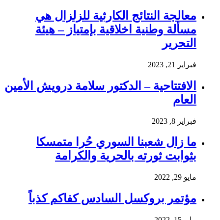
معالجة النتائج الكارثية للزلزال هي
مسألة وطنية اخلاقية بإمتياز – هيئة
التحرير
فبراير 21, 2023
الافتتاحية – الدكتور سلامة درويش الأمين
العام
فبراير 8, 2023
ما زال شعبنا السوري حُرا متمسكا
بثوابت ثورته بالحرية والكرامة
مايو 29, 2022
مؤتمر بروكسل السادس كفاكم كذباً
مايو 15, 2022