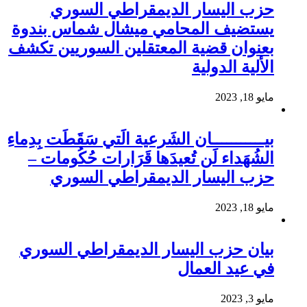
حزب اليسار الديمقراطي السوري
يستضيف المحامي ميشال شماس بندوة
بعنوان قضية المعتقلين السوريين تكشف
الألية الدولية
مايو 18, 2023
بيـــــــــــان الشَرعية الَتي سَقَطَت بِدِماءِ
الشُهَداء لَن تُعيدَها قَرَارات حُكُومات –
حزب اليسار الديمقراطي السوري
مايو 18, 2023
بيان حزب اليسار الديمقراطي السوري
في عيد العمال
مايو 3, 2023