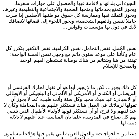
اللجوء إلى بلدانها والاقامة فيها والحصول على جوازات سفرها،
ويجوز التمتع بخدماتها ومنحها الصحية والاجتماعية والتعليمية وغيرها،
ويجوز التملك فيها وممارسة كل حقوق مواطنيها الأصليين إذا صرت
حاملا لنفس وثائقهم الشخصية، ويجوز اللجوء إلى قضائها لانصافك
لأنك في دول بها مؤسسات وقوانين…
نفس الجُمل، نفس التحامل، نفس الكراهية، نفس التكفير يتكرر كل
عام وكأننا على موعد سنوي دائم مع وجهي نفس العملة الواحدة:
تهنئة من هنا وشتائم من هناك بوصاية تستبطن الفهم الوحيد
والصحيح للإسلام
كل ذلك يجوز… لكن ما لا يجوز أبدا هو أن تقول لجارك الفرنسي أو
البريطاني أو الكندي أو الأمريكي أو الألماني أو البلجيكي أو الايطالي
أو الاسباني: عيد ميلاد مجيد وكل سنة وأنت طيب، كما لا يجوز أن
تقولها لزملائك في العمل هناك فستكثر عليهم هذه المجاملة وكأن لا
عيد لديهم ولا فرح، أو أن تستكثر قولها لأولياء الأطفال الذين تلتقي
بهم كل صباح في المدرسة، علما بأن المناسبة عند أغلبهم لا دلالة
دينية لها.
دعنا من «الخواجات» والدول الغربية التي يقيم فيها هؤلاء المسلمون