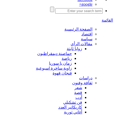
google+
القائمة
الصفحة الرئيسية
اقتصاد
سياسة
مقالات الرأي
زوايا ثابتة
حماصنة ديمقراطيون
رياضة
زمان يا سوريا
زاوية ساخرة اسبوعية
فنجان قهوة
دراسات
ثقافة وفنون
شعر
قصة
أدب
فن تشكيلي
كاريكاتير العدد
أغاني ثورية