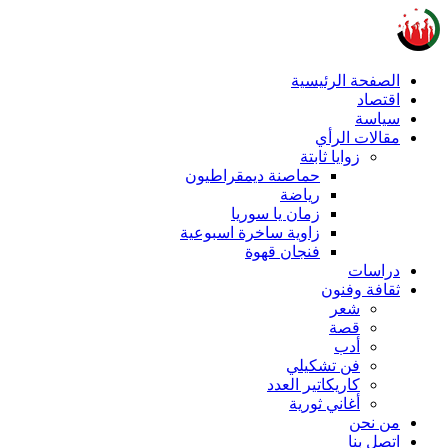
الصفحة الرئيسية
اقتصاد
سياسة
مقالات الرأي
زوايا ثابتة
حماصنة ديمقراطيون
رياضة
زمان يا سوريا
زاوية ساخرة اسبوعية
فنجان قهوة
دراسات
ثقافة وفنون
شعر
قصة
أدب
فن تشكيلي
كاريكاتير العدد
أغاني ثورية
من نحن
اتصل بنا