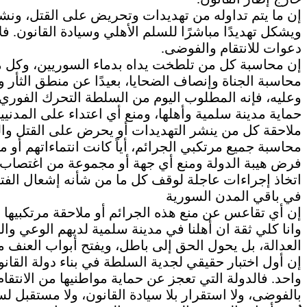
إن ما يتم تداوله من تهديدات وتحريض على القتل، ون
ويشكل تهديدًا مباشرًا للسلم الأهلي وسيادة القانون. فل
دعوات للانتقام والفوضى.
إن محاسبة كل من تلطخت يداه بدماء السوريين، وكل من
محاسبة الجناة وإنصاف الضحايا، بعيدًا عن منطق الثأر والا
وعليه، فإنه المطلوب اليوم من السلطة التحرك الفوري
حماية مدينة سلمية وأهلها، ومنع أي اعتداء على المدنيين
ملاحقة كل من ينشر التهديدات أو يحرض على القتل والعن
محاسبة جميع مرتكبي الجرائم، أياً كانت انتماءاتهم أو مو
فرض هيبة الدولة ومنع أي جهة أو مجموعة من اغتصاب صل
اتخاذ إجراءات عاجلة لوقف كل ما من شأنه إشعال الفتن
في باقي المدن السورية
إن أي تقاعس عن منع هذه الجرائم أو ملاحقة مرتكبيها 
وانا كلي ثقة ان أهلنا في مدينة سلمية لديهم الوعي وال
العدالة، بل يحول الحق إلى باطل، ويفتح أبواب العنف 
إن أول اختبار حقيقي لجدية السلطة في بناء دولة القانو
واحد. فالدولة التي تعجز عن حماية مواطنيها من الانتقام، 
بالفوضى، ولا استقرار بلا سيادة القانون، ولا مستقبل لس