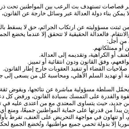
شر قصاصات تستهدف بث الرعب بين المواطنين تحت ذريعة
ا يمكن بناء دولة العدالة عبر وسائل خارجة عن القانون، 
 ثبتت مسؤوليته عن ارتكاب الجرائم، حق لا يسقط بالتق
نتقام. فالعدالة الحقيقية لا تتحقق إلا عندما يخضع الجميع
 من أجل:
 أو ممتلكاتهم.
ف أو الكراهية، وتقديمه إلى العدالة.
اقعهم، وفق القانون ودون انتقائية أو تمييز.
احيات القضاء أو تنفيذ العقوبات خارج إطار القانون.
ة أو تهديد السلم الأهلي، ومحاسبة كل من يسعى إلى جر
يحمّل السلطة مسؤولية مباشرة عن نتائجها، ويقوض ثقة ا
قوة والقدرة على التمسك بسيادة القانون، ورفض كل دعوات 
من جديد، حيث يتساوى المعتدي مع من اعتدى عليه في تج
ن يبدأ من قدرتها على حماية المواطنين جميعًا، ومنع أي
أو تتهاون في مواجهة التحريض على العنف، تفرط بأولى واجبا
وريا إلا بدولة تحمي جميع مواطنيها، وتُخضع الجميع لحكم 