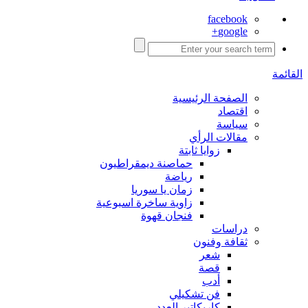
facebook
google+
القائمة
الصفحة الرئيسية
اقتصاد
سياسة
مقالات الرأي
زوايا ثابتة
حماصنة ديمقراطيون
رياضة
زمان يا سوريا
زاوية ساخرة اسبوعية
فنجان قهوة
دراسات
ثقافة وفنون
شعر
قصة
أدب
فن تشكيلي
كاريكاتير العدد