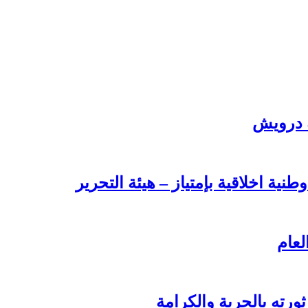
ة درويش
طنية اخلاقية بإمتياز – هيئة التحرير
لعام
ورته بالحرية والكرامة