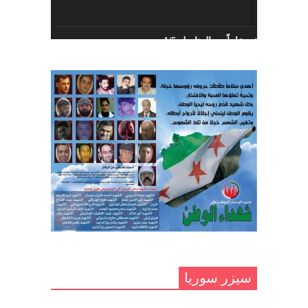
الديمقراطي السوري
أبريل 26, 2023
خمسة عشر عاماً مع المناضل 1/5
تهنئة نوروز – حزب اليسار الديمقراطي
ديسمبر 10, 2020
السوري
مارس 31, 2023
غاب صاحب الضحكة الطفولية
ديسمبر 10, 2020
مناضل بحجم الوطن …منصور الاتاسي .
ما زلت خالدا في قلوبنا
ديسمبر 9, 2020
.منصورالاتاسي.( البوصلة في زمن
الضياع )
سيزر سوريا
ديسمبر 7, 2020