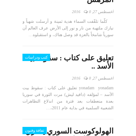
أغسطس 27, 2016
0
كلّما تلقّفت السماء هدية ثمينة و أرسلت شهباً و
نيازك ملتهبة من نار و نور إلى الأرض عرف العالم أن
سورياً شامخاً بالعزة قد وصل هناك، و استقبلوه…
تعليق على كتاب : سقوط بيت
كتب ودراسات
الأسد ..
أغسطس 27, 2016
0
yonadam yonadam تعليق على كتاب : سقوط بيت
الأسد – لمؤلفه (دافيد ليش) مرت الثورة في سوريا
بعدة منعطفات بعد فترة من اندلاع التظاهرات
الشعبية السلمية في بداية عام 2011،…
الهولوكوست السوري يخترق
ثقافة وفنون