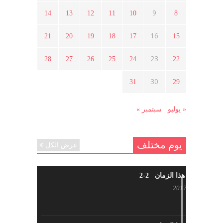
9
14
13
12
11
10
8
ما هي حقيقة مشاركة السويداء في
الثورة السورية ؟
16
21
20
19
18
17
15
أبريل 12, 2021
23
28
27
26
25
24
22
هل شاركت طرطوس والسلمية وحلب
30
31
29
في الثورة السورية ؟
مارس 29, 2021
« يوليو
سبتمبر »
يوم مختلف
عرض الكل
شاب من هذا الزمان 2-2
أبريل 30, 2017