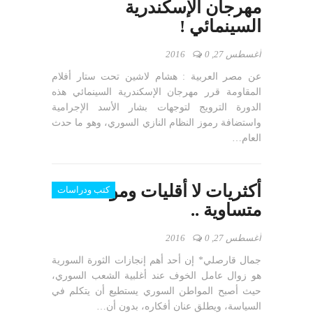
مهرجان الإسكندرية
السينمائي !
أغسطس 27, 2016
0
عن مصر العربية : هشام لاشين تحت ستار أفلام
المقاومة قرر مهرجان الإسكندرية السينمائي هذه
الدورة الترويج لتوجهات بشار الأسد الإجرامية
واستضافة رموز النظام النازي السوري، وهو ما حدث
العام…
أكثريات لا أقليات ومواطنة
كتب ودراسات
متساوية ..
أغسطس 27, 2016
0
جمال قارصلي* إن أحد أهم إنجازات الثورة السورية
هو زوال عامل الخوف عند أغلبية الشعب السوري،
حيث أصبح المواطن السوري يستطيع أن يتكلم في
السياسة، ويطلق عنان أفكاره، بدون أن…