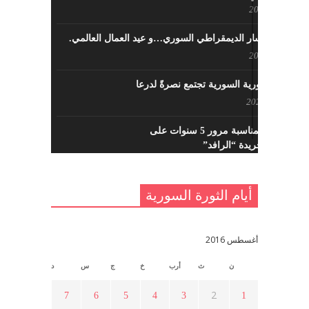
مايو 8, 2022
حزب اليسار الديمقراطي السوري…و عيد العمال العالمي.
مايو 8, 2022
القوى الثورية السورية تجتمع نصرةً لدرعا
يوليو 7, 2021
احتفالية بمناسبة مرور 5 سنوات على
تأسيس جريدة “الرافد”
مايو 23, 2021
أيام الثورة السورية
القدس والربيع العربي في ندوة لحزب
اليسار
مايو 15, 2021
أغسطس 2016
ن
ث
أرب
خ
ج
س
د
أسبوع ثقافي في ذكرى الاستقلال
أبريل 16, 2021
2
7
6
5
4
3
1