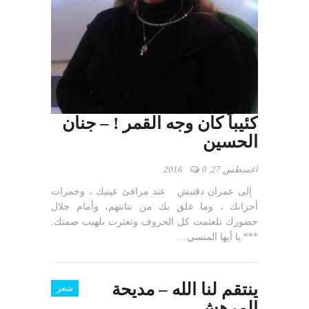
كئيباً كان وجه القمر ! – جنان
الحسين
أغسطس 27, 2016
0
إلى عمران دقنيش عند مرافئ عينيك ، وجمرات
أحزانك ، وما علق بك من نتانتهم، وأمام جلال
حضورك تلعثمت كل الحروف وتعثرت بلهيب صمتك.
*** يا أيها المنسي…
ينتقم لنا الله – مديحة
شعر
المرهش