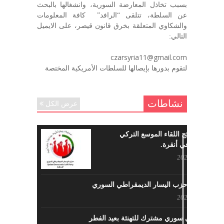
بسبب تخاذل المعارضة السورية، وانشغالها بالبحث
في الذكرى السنوية لرحيل الرفيق منصور أتاسي أبو مطيع
عن السلطة، تتلقى “الرافد” كافة المعلومات
رحمه الله. – عبد الله حاج محمد
والشكاوي المتعلقة بخرق قانون قيصر، على الايميل
ديسمبر 6, 2020
التالي:
لروحك المحبة والسلام أبا مطيع لن
czarsyria11@gmail.com
ننساك – خالد الحموري
لتقوم بدورها بإيصالها للسلطات الأمريكية المختصة
ديسمبر 6, 2020
نشاطات
عرض الكل
ما هي نتائج اللقاء الموسع التركي
السوري في أنقرة.
مايو 29, 2022
نشاطات حزب اليسار الديمقراطي السوري
مايو 23, 2022
لقاء تركي سوري مشترك للتهنئة بعيد الفطر