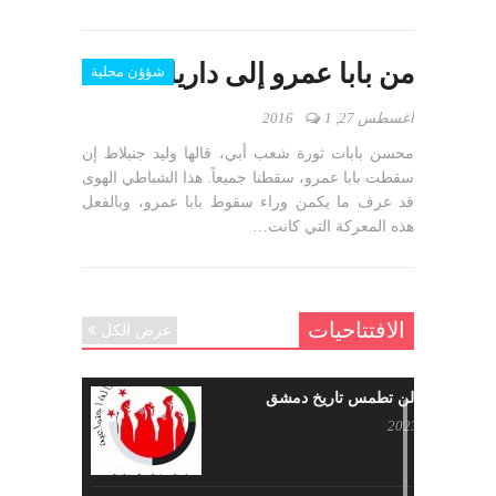
من بابا عمرو إلى داريا …
شؤؤن محلية
أغسطس 27, 2016
1
محسن بابات ثورة شعب أبي، قالها وليد جنبلاط إن
سقطت بابا عمرو، سقطنا جميعاً. هذا الشباطي الهوى
قد عرف ما يكمن وراء سقوط بابا عمرو، وبالفعل
هذه المعركة التي كانت…
الافتتاحيات
عرض الكل
حرائقكم لن تطمس تاريخ دمشق
يوليو 17, 2023