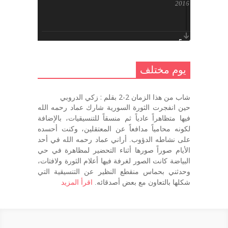
أكتوبر 17, 2016
يوم مختلف 5 ..
أكتوبر 10, 2016
يوم مختلف
يوم مختلف …
شاب من هذا الزمان 2-2 بقلم : زكي الدروبي
سبتمبر 26, 2016
حين انفجرت الثورة السورية شارك عماد رحمه الله
فيها متظاهراً عادياً ثم منسقاً للتنسيقيات، بالإضافة
لكونه محامياً مدافعاً عن المعتقلين، وكنت أحسده
على نشاطه الدؤوب. أراني عماد رحمه الله في أحد
يوم مختلف 3
الأيام صوراً صورها أثناء التحضير لمظاهرة في حي
سبتمبر 22, 2016
البياضة كانت الصور لغرفة فيها أعلام الثورة ولافتات،
وحدثني بحماس منقطع النظير عن التنسيقية التي
شكلها بالتعاون مع بعض أصدقائه.
اقرأ المزيد
يوم مختلف – اليوم التالي
سبتمبر 22, 2016