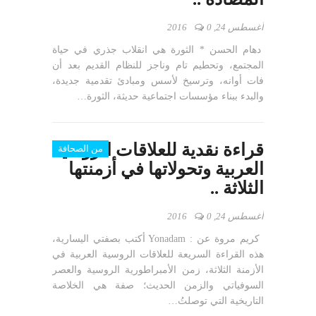
أغسطس 24, 2016
0
دهام الحسن * الثورة هي انقلاب جذري في حياة
المجتمع، وتحطيم تام وناجز للنظام القديم بعد أن
فات أوانه، وترسيخ لأسس ومبادئ تقدمية جديدة،
والبدء ببناء مؤسسات اجتماعية حديثة، الثورة…
قراءة نقدية للعلاقات الروسية
من الصحافة
العربية وتحولاتها في أزمنتها
الثلاثة ..
أغسطس 24, 2016
0
كريم مروة عن : Yonadam أكتب بصفتي اليسارية،
هذه القراءة السريعة للعلاقات الروسية العربية في
الأزمنة الثلاثة، زمن الأمبراطورية الروسية والعصر
السوفياتي والزمن الحديث؛ صفة هي الخلاصة
التاريخية التي توصلتُ…