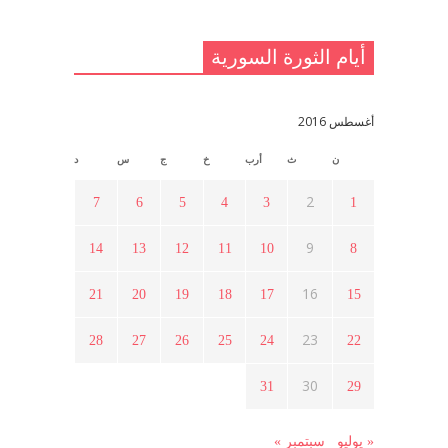
مايو 23, 2021
أيام الثورة السورية
القدس والربيع العربي في ندوة لحزب
اليسار
مايو 15, 2021
أغسطس 2016
ن
ث
أرب
خ
ج
س
د
أسبوع ثقافي في ذكرى الاستقلال
أبريل 16, 2021
2
7
6
5
4
3
1
9
14
13
12
11
10
8
ما هي حقيقة مشاركة السويداء في
الثورة السورية ؟
16
21
20
19
18
17
15
أبريل 12, 2021
23
28
27
26
25
24
22
هل شاركت طرطوس والسلمية وحلب
30
31
29
في الثورة السورية ؟
مارس 29, 2021
« يوليو
سبتمبر »