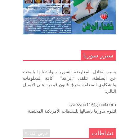
مناضل بحجم الوطن …منصور الاتاسي .
ما زلت خالدا في قلوبنا
ديسمبر 9, 2020
.منصورالاتاسي.( البوصلة في زمن
الضياع )
سيزر سوريا
ديسمبر 7, 2020
بسبب تخاذل المعارضة السورية، وانشغالها بالبحث
في الذكرى السنوية لرحيل الرفيق منصور أتاسي أبو مطيع
عن السلطة، تتلقى “الرافد” كافة المعلومات
رحمه الله. – عبد الله حاج محمد
والشكاوي المتعلقة بخرق قانون قيصر، على الايميل
ديسمبر 6, 2020
التالي:
لروحك المحبة والسلام أبا مطيع لن
czarsyria11@gmail.com
ننساك – خالد الحموري
لتقوم بدورها بإيصالها للسلطات الأمريكية المختصة
ديسمبر 6, 2020
نشاطات
عرض الكل