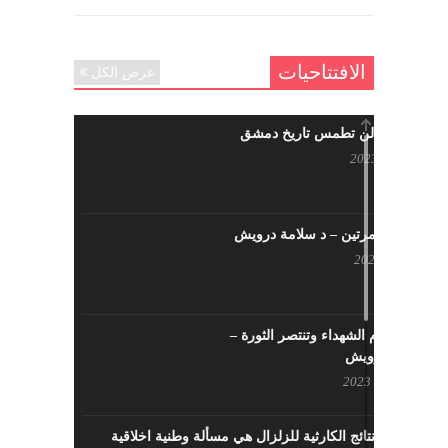
الافتتاحيات
عرض الكل
حرائقكم لن تطمس تاريخ دمشق
يوليو 17, 2023
لا تقتلونا مرتين – د سلامة درويش
مايو 10, 2023
سيزهر دم الشهداء وتنتصر الثورة –
سلامة درويش
مارس 16, 2023
معالجة النتائج الكارثية للزلزال هي مسألة وطنية اخلاقية