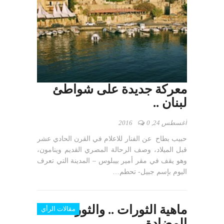
معركة جديدة على شواطئ
لبنان ..
أغسطس 24, 2016
0
حبيب بطاح عن الفنار للاعلام في القرن الحادي عشر
قبل الميلاد، وصف الرحالة المصري القديم وينامون،
وهو يقف في مقر أمير بيبلوس – المدينة التي تعرف
اليوم بإسم جبيل- تحطم…
ماهية الثورات .. والثورة
مقالات الرأي
المضادة ..