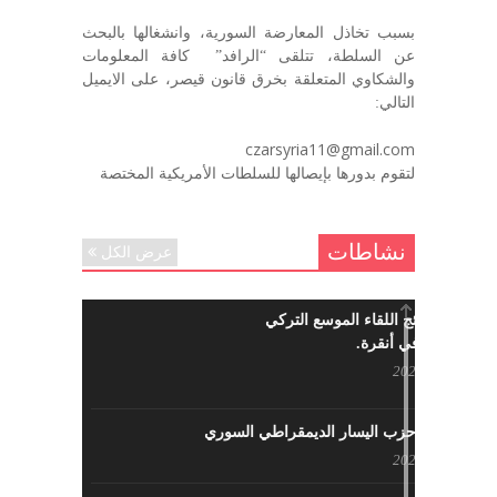
بسبب تخاذل المعارضة السورية، وانشغالها بالبحث
في الذكرى السنوية لرحيل الرفيق منصور أتاسي أبو مطيع
عن السلطة، تتلقى “الرافد” كافة المعلومات
رحمه الله. – عبد الله حاج محمد
والشكاوي المتعلقة بخرق قانون قيصر، على الايميل
ديسمبر 6, 2020
التالي:
لروحك المحبة والسلام أبا مطيع لن
czarsyria11@gmail.com
ننساك – خالد الحموري
لتقوم بدورها بإيصالها للسلطات الأمريكية المختصة
ديسمبر 6, 2020
نشاطات
عرض الكل
ما هي نتائج اللقاء الموسع التركي
السوري في أنقرة.
مايو 29, 2022
نشاطات حزب اليسار الديمقراطي السوري
مايو 23, 2022