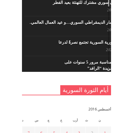
لقاء تركي سوري مشترك للتهنئة بعيد الفطر
مايو 8, 2022
حزب اليسار الديمقراطي السوري…و عيد العمال العالمي.
مايو 8, 2022
القوى الثورية السورية تجتمع نصرةً لدرعا
يوليو 7, 2021
احتفالية بمناسبة مرور 5 سنوات على
تأسيس جريدة “الرافد”
مايو 23, 2021
أيام الثورة السورية
القدس والربيع العربي في ندوة لحزب
اليسار
مايو 15, 2021
أغسطس 2016
ن
ث
أرب
خ
ج
س
د
أسبوع ثقافي في ذكرى الاستقلال
أبريل 16, 2021
2