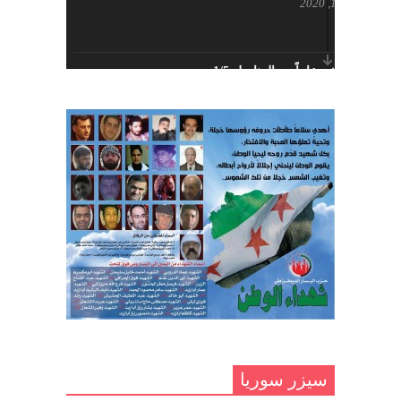
ديسمبر 11, 2020
اللجنة المركزية لحزب اليسار
الديمقراطي السوري
أبريل 26, 2023
خمسة عشر عاماً مع المناضل 1/5
تهنئة نوروز – حزب اليسار الديمقراطي
ديسمبر 10, 2020
السوري
مارس 31, 2023
غاب صاحب الضحكة الطفولية
ديسمبر 10, 2020
مناضل بحجم الوطن …منصور الاتاسي .
ما زلت خالدا في قلوبنا
ديسمبر 9, 2020
.منصورالاتاسي.( البوصلة في زمن
الضياع )
سيزر سوريا
ديسمبر 7, 2020