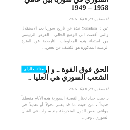
1958 – 1949
أغسطس 29, 2016
0
عن : Yonadam نبذة عن تاريخ سوريا بعد الاستقلال
والتي أفضت الى الوضع الحالي . الغرض الرئيسي
من استقاء هذه المعلومات التاريخية عن الفترة
الزمنية المذكورة هو الكشف عن بعض…
الحق فوق القوة .. و إرادة
مقالات الرأي
الشعب السوري هي العليا ..
أغسطس 29, 2016
0
د.حبيب حداد تجتاز القضية السورية هذه الأيام منعطفاً
جديداً ، من حيث ما قد يعتبر تحولاً أو تعديلاً في
مواقف بعض الدول المنخرطة منذ سنوات في الشأن
السوري . وفي…