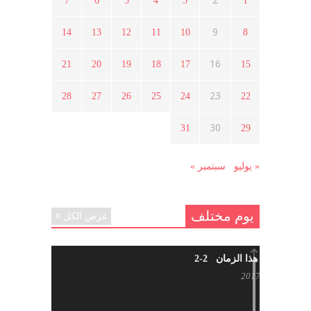
7
6
5
4
3
1
9
14
13
12
11
10
8
ما هي حقيقة مشاركة السويداء في
الثورة السورية ؟
16
21
20
19
18
17
15
أبريل 12, 2021
23
28
27
26
25
24
22
هل شاركت طرطوس والسلمية وحلب
30
31
29
في الثورة السورية ؟
مارس 29, 2021
« يوليو
سبتمبر »
يوم مختلف
عرض الكل
شاب من هذا الزمان 2-2
أبريل 30, 2017