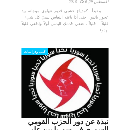
أغسطس 29, 2016
0
وحيداً كمذياع خشبي قديم تتهاوى موجاته بيد
عجوز بائس حتى أذا باغته النعاس نسيّ كل شيء
قليلاً .. قليلاً ، ضعي قدمكِ اليمنى أولاً وادلفي قليلاً
بهدوء…
كتب ودراسات
نبذة عن دور الحزب القومي
السوري في سوريا بين عامي