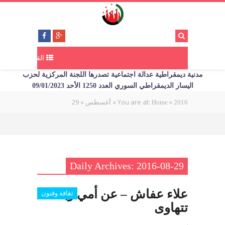
القائمة
مدنية ديمقراطية عدالة اجتماعية تصدرها اللجنة المركزية لحزب
اليسار الديمقراطي السوري العدد 1250 الأحد 09/01/2023
29
»
»
You are at:
»
2016
Home
أغسطس
Daily Archives: 2016-08-29
علاء عفاش – عن أمي وبلاد
ثقافة وفنون
تتهاوى