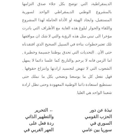
الديمقراطية، التي توضح بكل جلاء صدق التزامها
بالمشروع الوطني الديمقراطي الواحد لسورية
المستقبل، وايجاد الهيئة او الأداة الحاملة لهذا المشروع
واللقاء والحوار لبلوغ هذه الغاية مع الأطراف التي بادرت
مؤخرا الى تبني مثل هذه الرؤية والتي لا شك ان مواقفها
تلك تعتبرخطوات بناءة في السبيل الصحيح الذي افتقدناه
حتى الأن . التحديات التي تحدق بوطننا جسيمة وخطيرة ,
اما الزمن فانه لا يرحم ,والتاريخ كما علمنا دائما لا يمهل
الشعوب التي لا تنهض لتجسيد ارادتها وانتزاع حقوقها .
فهل نفعل كل ما بوسعنا ونضحي بكل ما نملك حتى
نستطيع استعادة ذاتنا الوطنية المعهودة وحتى تظل ارادة
شعبنا الواحد هي العليا.
نبذة عن دور
←
التحرير
الحزب القومي
والتطهير الذاتي
السوري في
ردة فعل على
سوريا بين عامي
العهر الغربي في