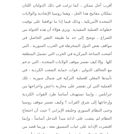
أقرب أجل ممكن ، كما ترغب في ذلك الدولتان اللتان
تملكان مفاتيح هذا الحل ، وهما روسيا الإتحادية والولايات
المتحدة الأمريكية ، وذلك فيما إذا ما توافقتا على توقيت
خطواته العملية التنفيذية . ويرى هؤلاء أن هذه الجولة من
الصراع ، توضح إلى حد ما طبيعة التغير الحاصل في
مواقف بعض الدول المنخرطة في الحرب السورية ، التي
أضحت الساحة المركزية في الحرب التي تشمل المنطقة
كلها . وإلا كيف نفسر موقف الولايات المتحدة ، التي تدعم
مع التحالف الدولي ، قوات حماية الشعب الكردية ، في
تأييدها المعلن للعملية التركية في شمال سورية ، تلك
العملية التي لن تقتصر على محاربة داعش واخراجها من
جرابلس ، وإنما تستهدف أساسا طرد القوات الكردية
وإرجاعها إلى شرق الفرات ؟ وكيف نفسر موقف روسيا
وحتى النظام السوري وحليفه الإيراني ؟ حيث أن احتجاج
النظام لم ينصب على ادانة مبدأ التدخل أساساً ، وإنما
اقتصرت الإدانة على غياب التنسيق معه ، وربما قصد من