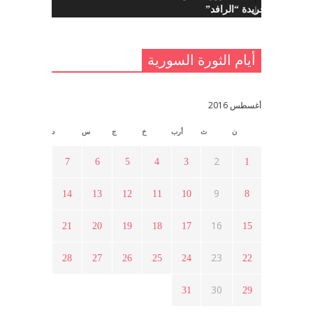
تأسيس جريدة “الرافد”
مايو 23, 2021
أيام الثورة السورية
القدس والربيع العربي في ندوة لحزب
اليسار
مايو 15, 2021
أغسطس 2016
ن
ث
أرب
خ
ج
س
د
أسبوع ثقافي في ذكرى الاستقلال
أبريل 16, 2021
2
7
6
5
4
3
1
9
14
13
12
11
10
8
ما هي حقيقة مشاركة السويداء في
الثورة السورية ؟
16
21
20
19
18
17
15
أبريل 12, 2021
23
28
27
26
25
24
22
هل شاركت طرطوس والسلمية وحلب
30
31
29
في الثورة السورية ؟
مارس 29, 2021