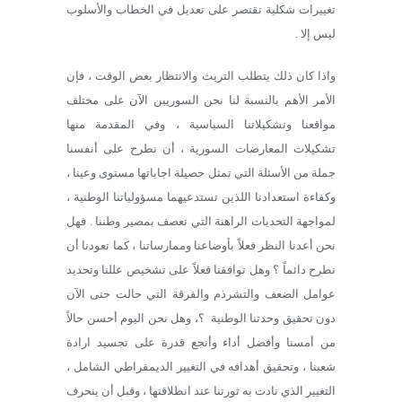
تغييرات شكلية تقتصر على تعديل في الخطاب والأسلوب
ليس إلا .
واذا كان ذلك يتطلب التريث والانتظار بعض الوقت ، فإن
الأمر الأهم بالنسبة لنا نحن السوريين الآن على مختلف
مواقعنا وتشكيلاتنا السياسية ، وفي المقدمة منها
تشكيلات المعارضات السورية ، أن نطرح على أنفسنا
جملة من الأسئلة التي تمثل حصيلة اجاباتها مستوى وعينا ،
وكفاءة استعدادنا اللذين تستدعيهما مسؤولياتنا الوطنية ،
لمواجهة التحديات الراهنة التي تعصف بمصير وطننا . فهل
نحن أعدنا النظر فعلاً بأوضاعنا وممارساتنا ، كما تعودنا أن
نطرح دائماً ؟ وهل توافقنا فعلاً على تشخيص عللنا وتحديد
عوامل الضعف والتشرذم والفرقة التي حالت حتى الآن
دون تحقيق وحدتنا الوطنية ؟، وهل نحن اليوم أحسن حالاً
من أمسنا وأفضل أداء وأنجع قدرة على تجسيد ارادة
شعبنا ، وتحقيق أهدافه في التغيير الديمقراطي الشامل ،
التغيير الذي نادت به ثورتنا عند انطلاقتها ، وقبل أن ينحرف