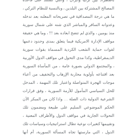
المصالح المشتركة بين البلدين ، وبالنسبة للنظام التركي ،
ما هي درجة المصداقية في تصريحاته المعلنه بعد تدخله
وعدوانه السافر والمباشر الذي شنه على شمال سورية
منذ يومين ، والذي لم تتضح ابعاده بعد !!! ، وما هي حقيقة
مواقف الإدارة الامريكية فيما يتعلق بمدى وحدود دعمها
لقوات حماية الشعب الكردية المسماة بقوات سورية
الديمقراطية، وكذا مدى التحول في مواقف الدول الأوربية
، والمجتمع الدولي بصورة عامة ، من المأساة السورية
بعد اقتناعه بأولوية محاربة الإرهاب والتخفيف من أعباء
موجات الهجرة المتواصلة واعتبار تلك المهمة ، المدخل
للحل السياسي المأمول للأزمة السورية ، وفق قرارات
الشرعية الدولية ذات الصلة … واذا كان من المبكر الآن
الحكم الموضوعي السليم على طبيعة ومضمون تلك
التحولات الجارية في مواقف الدول والأطراف المعنية ،
وتقييمها كتغيرات نوعية تطال استراتيجيات وسياسات تلك
الدول ، التي مارستها تجاه المسألة السورية، أم أنها