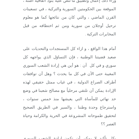
وراء ذلك إعمال وتطبيق ما تنص عليه بنود اتفاقية أضنة ،
الموقعة بين الحكومتين السورية والتركية ، في تسعينات
القرن الماضي ، والتي كان من نتائجها كما هو معلوم
ترحيل أوجلان من سورية ومن ثم اختطافه من قبل
المخابرات التركية .
أمام هذا الواقع ، و ازاء كل المستجدات والتحديات على
صعيد قضيتنا الوطنية ، فإن التساؤل الذي يواجهه كل
سوري و في كل آن : هو أين هي إرادة الشعب السوري
المغيبة حتى الأن في كل ما يحدث ؟ وهل أن توافقات
أطراف الصراع الدولية ، في غياب ممثل حقيقي لهذه
الإرادة يمكن أن تلتقي مرحلياً مع مصالح شعبنا في وضع
حد نهائي للمأساة التي يعيشها منذ خمس سنوات ،
واسترجاع وحدة وطننا ، والسير في الطريق الصحيح
لتحقيق طموحاته المشروعة في الحرية والكرامة وحياة
العصر ؟؟
بكل تأكيد لا يمكن أن تكون إرادة الشعب السوري