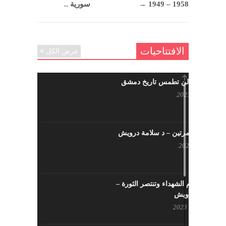
1958 – 1949
→
سورية ..
الافتتاحيات
عرض الكل
حرائقكم لن تطمس تاريخ دمشق
يوليو 17, 2023
لا تقتلونا مرتين – د سلامة درويش
مايو 10, 2023
سيزهر دم الشهداء وتنتصر الثورة –
سلامة درويش
مارس 16, 2023