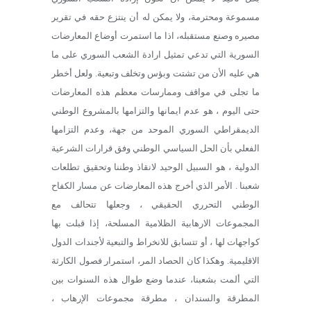
مسموعة ومحترمة، ولا يمكن له أن ينتزع حقه في تقرير
مصيره وصنع مستقبله، اذا ما استمرت أوضاع المعارضات
السورية التي تدعي تمثيل ارادة الشعب السوري على ما
هي عليه الأن من تشتت وبؤس وتخلف وتبعية. ولعل أخطر
ما تجلى في مواقف وممارسات معظم هذه المعارضات
حتى اليوم ، هو عدم ايمانها والتزامها بالمشروع الوطني
الديمقراطي السوري الموحد من جهة، وعدم التزامها
الفعلي بأن الحل السياسي الوطني وفق قرارات الشرعية
الدولية ، هو السبيل الوحيد لانقاذ وطننا وتحقيق تطلعات
شعبنا . الأمر الذي أخرج هذه المعارضات عن مسار الكفاح
الوطني التحرري الحقيقي ، وجعلها تتحالف مع
المجموعات الارهابية الظلامية المسلحة، إذا قبلت بها
كواجهات لها ، أو تتسابق للانخراط والتبعية لأجندات الدول
الاقليمية. وهكذا كان الحصاد المر، استمرار فصول الكارثة
التي ألمت بشعبنا، عندما وضع طوال هذه السنوات بين
المطرقة والسندان ، مطرقة مجموعات الإرهاب ،