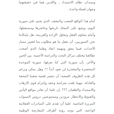
وسندان نظام الاستبداد ، واللذين هما في حقيقتهما
وجهان لعملة واحدة .
أمام هذا الواقع الصعب والمعقد، الذي يخيم على سورية
اليوم، ويضع على المحك تاريخها وحاضرها ومستقبلها،
وأمام تشاؤم العقل وتفاؤل الإرادة والعزيمة، هل بإمكاننا
نحن السوريين، أن نفعل ما هو مطلوب منا لتغيير مسار
الأحداث، فيما يتفق ومهمة انقاذ وطننا، الذي أضحت
تطالعنا مختلف مراكز البحث والدراسة الأجنبية، بين الحين
والأخر، بأن سورية التي كنا نعرفها، سورية الموحدة
المتحضرة والمقتدرة لن تعود أبداً !!!. وهل يمكن وبرغم
كل هذه الظروف الصعبة، أن تنتصر قضية شعبنا المحقة
والعادلة، مهما بلغت شراسة وحقد وإجرام قوى الارهاب
والاستبداد والطغيان ؟؟؟. إن علينا أن نغادر مواقع اليأس
والقنوط والانتظار مزودين ومستوعبين دروس السنوات
المريرة الماضية. علينا أن نقدم على المبادرات العقلانية
الواعية، التي توحد رؤية أطراف المعارضة الوطنية