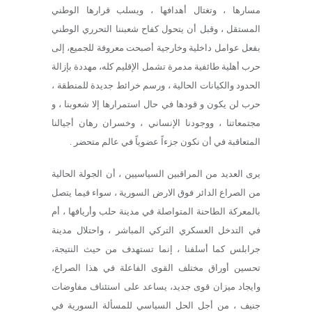
مسارها ، وتغتال أهدافها ، ويسلب قرارها الوطني
المستقل ، وقبل أن يتحول كفاح شعبننا التحرري الوطني
بفعل عوامل داخلية وخارجية أصبحت معروفة للجميع، إلى
حرب أهلية طائفية مدمرة تشمل الإقليم كله، مهددة بإزالة
الحدود والكيانات الحالية ، ورسم خرائط جديدة للمنطقة ،
حرب لن يكون و قودها في حال استمرارها إلا شعوبنا ، و
مجتمعاتنا ، ووجودنا الإنساني ، وخسران رهان أجيالنا
المتعاقبة في أن نكون جزءاً عضوياً في عالم متحضر .
يرى العديد من المراقبين السياسيين ، أن الجولة الحالية
من الصراع الدائر فوق الارض السورية ، سواء فيما يتصل
بالمعركة الطاحنة المتواصلة في مدينة حلب وأريافها ، أم
في التدخل العسكري التركي المباشر ، واحتلال مدينة
جرابلس كما أسلفنا ، إنما تستهدف من حيث النتيجة،
تحسين أوراق مختلف القوى الفاعلة في هذا الصراع،
وايجاد ميزان قوى جديد، يساعد على استئناف مفاوضات
جنيف ، من أجل الحل السياسي للمسألة السورية في