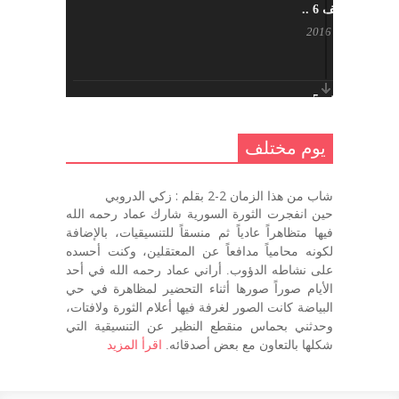
يوم مختلف 6 ..
أكتوبر 17, 2016
يوم مختلف 5 ..
أكتوبر 10, 2016
يوم مختلف
يوم مختلف …
شاب من هذا الزمان 2-2 بقلم : زكي الدروبي
سبتمبر 26, 2016
حين انفجرت الثورة السورية شارك عماد رحمه الله
فيها متظاهراً عادياً ثم منسقاً للتنسيقيات، بالإضافة
لكونه محامياً مدافعاً عن المعتقلين، وكنت أحسده
على نشاطه الدؤوب. أراني عماد رحمه الله في أحد
يوم مختلف 3
الأيام صوراً صورها أثناء التحضير لمظاهرة في حي
سبتمبر 22, 2016
البياضة كانت الصور لغرفة فيها أعلام الثورة ولافتات،
وحدثني بحماس منقطع النظير عن التنسيقية التي
شكلها بالتعاون مع بعض أصدقائه.
اقرأ المزيد
يوم مختلف – اليوم التالي
سبتمبر 22, 2016