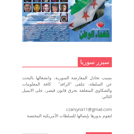
مناضل بحجم الوطن …منصور الاتاسي .
ما زلت خالدا في قلوبنا
ديسمبر 9, 2020
.منصورالاتاسي.( البوصلة في زمن
الضياع )
سيزر سوريا
ديسمبر 7, 2020
بسبب تخاذل المعارضة السورية، وانشغالها بالبحث
في الذكرى السنوية لرحيل الرفيق منصور أتاسي أبو مطيع
عن السلطة، تتلقى “الرافد” كافة المعلومات
رحمه الله. – عبد الله حاج محمد
والشكاوي المتعلقة بخرق قانون قيصر، على الايميل
ديسمبر 6, 2020
التالي:
لروحك المحبة والسلام أبا مطيع لن
czarsyria11@gmail.com
ننساك – خالد الحموري
لتقوم بدورها بإيصالها للسلطات الأمريكية المختصة
ديسمبر 6, 2020