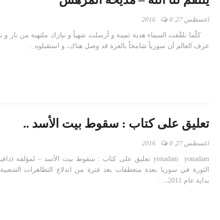
أغسطس 27, 2016
0
كلّما تلقّفت السماء هدية ثمينة و أرسلت شهباً و نيازك ملتهبة من نار و ن
عرف العالم أن سورياً شامخاً بالعزة قد وصل هناك، و استقبلوه…
تعليق على كتاب : سقوط بيت الأسد ..
أغسطس 27, 2016
0
yonadam yonadam تعليق على كتاب : سقوط بيت الأسد – لمؤلفه (
الثورة في سوريا بعدة منعطفات بعد فترة من اندلاع التظاهرات الشعبية
بداية عام 2011،…