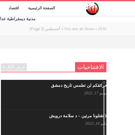
الصفحة الرئيسية
اقتصاد
مدنية ديمقراطية عدالة اج
»
You are at:
»
أغسطس
(Page 2)
Home
2016
الافتتاحيات
عرض الكل
حرائقكم لن تطمس تاريخ دمشق
يوليو 17, 2023
لا تقتلونا مرتين – د سلامة درويش
مايو 10, 2023