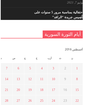
يوليو 7, 2021
احتفالية بمناسبة مرور 5 سنوات على
تأسيس جريدة “الرافد”
مايو 23, 2021
أيام الثورة السورية
القدس والربيع العربي في ندوة لحزب
اليسار
مايو 15, 2021
أغسطس 2016
ن
ث
أرب
خ
ج
س
د
أسبوع ثقافي في ذكرى الاستقلال
أبريل 16, 2021
2
7
6
5
4
3
1
9
14
13
12
11
10
8
ما هي حقيقة مشاركة السويداء في
الثورة السورية ؟
16
21
20
19
18
17
15
أبريل 12, 2021
23
28
27
26
25
24
22