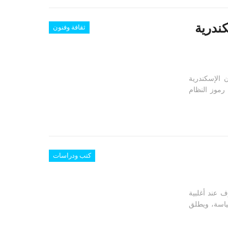
ندرية
ثقافة وفنون
 الإسكندرية
 رموز النظام
كتب ودراسات
 عند أغلبية
اسة، ويطلق