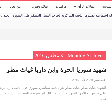
سياسة
مقالات الرأي
دراسات
ثقافة وفنون
من نحن
ات
تماعية تصدرها اللجنة المركزية لحزب اليسار الديمقراطي السوري العدد 1250 الأحد 09/01/2023
Monthly Archives: أغسطس 2016
شهيد سوريا الحرة وابن داريا غياث مطر
أغسطس 28, 2016
2
الشهيد غياث مطر غياث مطر هو ناشط سياسي سوري في مدينة داريا بر
على يد قوات الأمن السورية أثناء الاعتقال إثر تعرضه للتعذيب نشاطه ا
غياث…