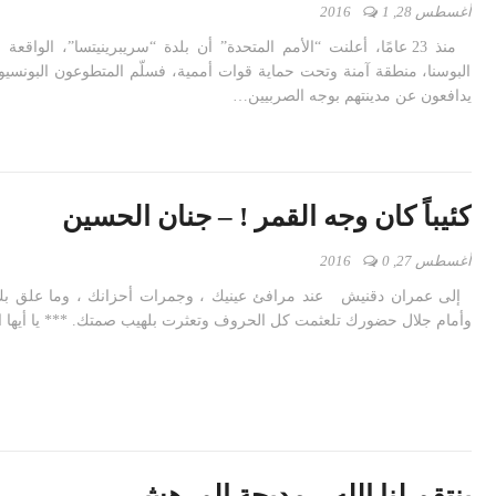
أغسطس 28, 2016
1
منذ 23 عامًا، أعلنت “الأمم المتحدة” أن بلدة “سريبرينيتسا”، الوا
البوسنا، منطقة آمنة وتحت حماية قوات أممية، فسلّم المتطوعون البونسيون
يدافعون عن مدينتهم بوجه الصربيين…
كئيباً كان وجه القمر ! – جنان الحسين
أغسطس 27, 2016
0
إلى عمران دقنيش عند مرافئ عينيك ، وجمرات أحزانك ، وما علق بك 
وأمام جلال حضورك تلعثمت كل الحروف وتعثرت بلهيب صمتك. *** يا أيها
ينتقم لنا الله – مديحة المرهش