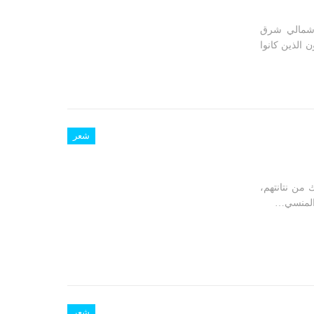
قعة شمالي شرق
 الذين كانوا
شعر
من نتانتهم،
 المنسي…
شعر