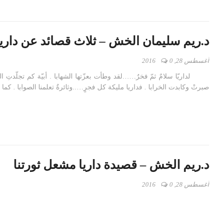
د.ريم سليمان الخش – ثلاث قصائد عن داريا
أغسطس 28, 2016
0
لداريّا سلامٌ ثمّ فخرٌ……لقد وطأت بعزّتها الشهابا . أبيّة كم تجلّدتِ ا
صبرتْ وكابدت الخرابا . فداريا مليكة كل فجرٍ…..وثائرةٌ تعلمنا الصوابا . كما
د.ريم الخش – قصيدة داريا مشعل ثورتنا
أغسطس 28, 2016
0