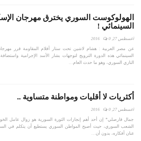
الهولوكوست السوري يخترق مهرجان الإسك
السينمائي !
أغسطس 27, 2016
0
عن مصر العربية : هشام لاشين تحت ستار أفلام المقاومة قرر مهرجان
السينمائي هذه الدورة الترويج لتوجهات بشار الأسد الإجرامية واستضافة
النازي السوري، وهو ما حدث العام…
أكثريات لا أقليات ومواطنة متساوية ..
أغسطس 27, 2016
0
جمال قارصلي* إن أحد أهم إنجازات الثورة السورية هو زوال عامل الخوف
الشعب السوري، حيث أصبح المواطن السوري يستطيع أن يتكلم في السي
عنان أفكاره، بدون أن…