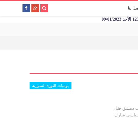
صل بنا
يوميات الثورة السورية
يف دمشق قتل
لسياسي شارك