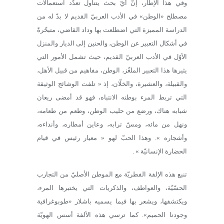
وفي هذا الإطار، إنّ أيّ بحث يتناول تعدّد استعمالات
مصطلح «الوطن» في الأدب العربيّ القديم لا بدّ له من
الدراسة المميزة التي اضطلعت بها وداد القاضي، متبحّرةً
في أشكال التعبير عن الوطن، والحنين إلى الديار والمنزل
الأوّل في الأدب العربيّ القديم، حيث تشمل الأمور التي
يثيرها هذا التعبير الملغّز، الوطن، مفاهيم من قبيل الأهل،
والقبيلة، والعشيرة، والخلّان، إذ « تلفت الوشائج الوثيقة
التي تربط المرء بوطنه الانتباه، فهو قد أمضى ريعان
شبابه هناك، ورضع من حليب الوطن، وطعم من طعامه،
ونهل من مائه، ومسّ ترابه، وعاين أمطاره، وأنداءه،
وأشجاره ». وهذا الحبّ لهو « معيار رئيس في قيام
الحضارة الإنسانيّة » .
تنبع هذه الإلفة الفطريّة مع الموطن الأصليّ من التجارب
الحسّيّة، والعواطف، والذكريات التي يختبرها المرء،
ويكتشفها، ويشعر بها فيما يسميه باشلار «طوبوغرافية
وجودنا الحميم». كما ترسي هذه الألفة أسس الهويّة