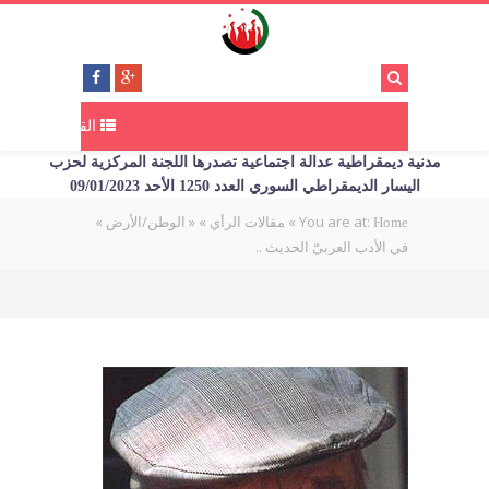
القائمة
مدنية ديمقراطية عدالة اجتماعية تصدرها اللجنة المركزية لحزب
اليسار الديمقراطي السوري العدد 1250 الأحد 09/01/2023
You are at:
»
»
« الوطن/الأرض »
Home
مقالات الرأي
في الأدب العربيّ الحديث ..