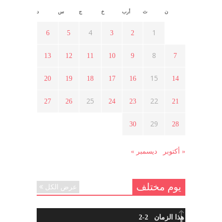
ن
ث
أرب
خ
ج
س
د
أسبوع ثقافي في ذكرى الاستقلال
أبريل 16, 2021
4
1
6
5
3
2
8
13
12
11
10
9
7
ما هي حقيقة مشاركة السويداء في
الثورة السورية ؟
15
20
19
18
17
16
14
أبريل 12, 2021
25
22
27
26
24
23
21
هل شاركت طرطوس والسلمية وحلب
29
30
28
في الثورة السورية ؟
مارس 29, 2021
« أكتوبر
ديسمبر »
يوم مختلف
عرض الكل
شاب من هذا الزمان 2-2