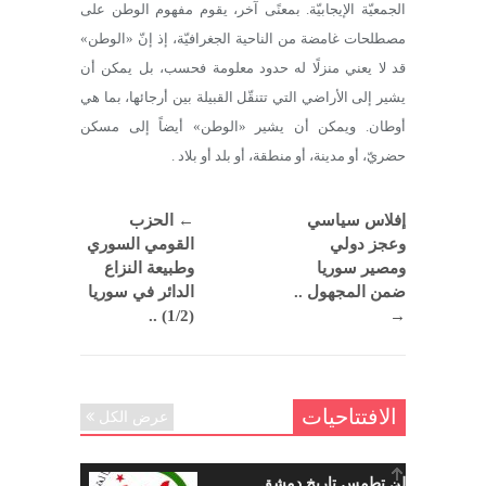
الجمعيّة الإيجابيّة. بمعنًى آخر، يقوم مفهوم الوطن على
مصطلحات غامضة من الناحية الجغرافيّة، إذ إنّ «الوطن»
قد لا يعني منزلًا له حدود معلومة فحسب، بل يمكن أن
يشير إلى الأراضي التي تتنقّل القبيلة بين أرجائها، بما هي
أوطان. ويمكن أن يشير «الوطن» أيضاً إلى مسكن
حضريّ، أو مدينة، أو منطقة، أو بلد أو بلاد .
إفلاس سياسي
←
الحزب
وعجز دولي
القومي السوري
ومصير سوريا
وطبيعة النزاع
ضمن المجهول ..
الدائر في سوريا
(1/2) ..
→
الافتتاحيات
عرض الكل
حرائقكم لن تطمس تاريخ دمشق