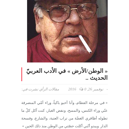
« الوطن/الأرض » في الأدب العربيّ
الحديث ..
-
نوفمبر 26, 2016
0
مقالات الرأي
نشرت في:
« في مرحلة الفطام، وأنا أحبو باكياً، وراء أمّي المنصرفة
عنّي وراء الكنس، والمسح، ونفض الغبار، كنت آكل كلّ ما
تطوله أظافري الغضّة من تراب العتبة، والشارع، وفسحة
الدار. ويبدو أنّني أكلت حصّتي من الوطن منذ ذلك الحين »