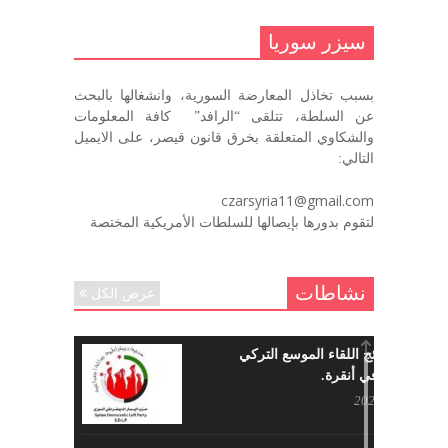
.منصورالاتاسي.( البوصلة في زمن
الضياع )
سيزر سوريا
ديسمبر 7, 2020
بسبب تخاذل المعارضة السورية، وانشغالها بالبحث
في الذكرى السنوية لرحيل الرفيق منصور أتاسي أبو مطيع
عن السلطة، تتلقى “الرافد” كافة المعلومات
رحمه الله. – عبد الله حاج محمد
والشكاوي المتعلقة بخرق قانون قيصر، على الايميل
ديسمبر 6, 2020
التالي:
لروحك المحبة والسلام أبا مطيع لن
czarsyria11@gmail.com
ننساك – خالد الحموري
لتقوم بدورها بإيصالها للسلطات الأمريكية المختصة
ديسمبر 6, 2020
نشاطات
عرض الكل
ما هي نتائج اللقاء الموسع التركي
السوري في أنقرة.
مايو 29, 2022