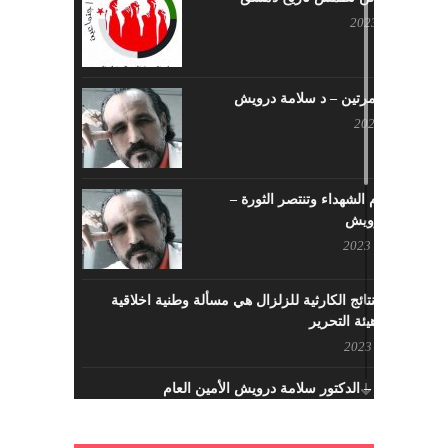
يوليو 17, 2023
لا تقتلونا مرتين – د سلامة درويش
مايو 10, 2023
سيزهر دم الشهداء وتنتصر الثورة –
سلامة درويش
مارس 16, 2023
معالجة النتائج الكارثية للزلزال هي مسألة وطنية اخلاقية
بإمتياز – هيئة التحرير
فبراير 21, 2023
الافتتاحية – الدكتور سلامة درويش الأمين العام
فبراير 8, 2023