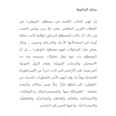
محمّد الماغوط
إنّ فهم النكات الكامنة في مصطلح «الوطن»، في
الخطاب العربي المعاصر، صعب ولا ريب. وليس السبب
في ذلك أنّ دلالات المصطلح المذكور لطالما كانت حمّالة
أوجه في استعمالاتها الأدبيّة والتاريخيّة وحسب ــ وذلك
يفسّر تعدّد المحاولات لفهم مصطلح «الوطن» ــ بل إنّ
المصطلح بات ينوء بثقل محاولات تسييسه منذ بدء
الاستعمار، والنزعات القوميّة، وقيام الدول القوميّة
المزعومة على الأراضي التي كانت جزءاً من الإمبراطوريّة
العثمانيّة يومًاً ما. وقد انتهى الأمر بالتصوّرات الحديثة عن
«الوطن» إلى شغلها حيّزًاً بينيّاً ضمن مجالات وأصعدة
مختلفة : الجغرافيّة منها، والجيوستراتيجيّة، و«الوطنيّة»،
والاجتماعيّىة، والعامّة، والخاصّة، والشاعريّة، والعاطفيّة،
والاسترجاعيّة، بما فيها الحنين إلى الماضي .