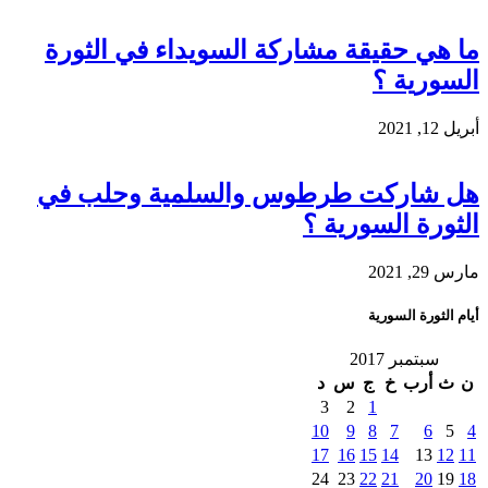
ما هي حقيقة مشاركة السويداء في الثورة
السورية ؟
أبريل 12, 2021
هل شاركت طرطوس والسلمية وحلب في
الثورة السورية ؟
مارس 29, 2021
أيام الثورة السورية
سبتمبر 2017
ن
ث
أرب
خ
ج
س
د
3
2
1
10
9
8
7
6
5
4
17
16
15
14
13
12
11
24
23
22
21
20
19
18