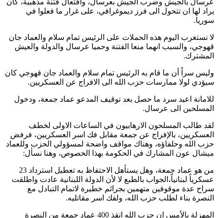
عرسال بالجيش وضرب الجيش بعرسال، وافتعال فتنة مذهبية، كان
يراد لها ان تتحول الى فرز ديموغرافي، على غرار ما فعلوا في
سوريا.
لا نستغرب اليوم هذه الحملات على الرئيس تمام سلام والعماد جان
قهوجي، والسبب انهما منعا الفتنة وحميا عرسال والدولة والعيش
المشترك.
وليس سراً أن ما قام به الرئيس تمام سلام والعماد جان قهوجي كان
سيؤدي لولا ممارسات حزب الله الى الافراج عن العسكريين.
للامانة اعيد سرد ما حصل بعد توقيف المدعو عماد جمعة، ودخول
المسلحين الى عرسال.
لقد طالب المسلحون الارهابيون في الساعات الاولى لخطف
العسكريين، بالإفراج عن جمعة مقابل فك اسر العسكريين، فرفض
حزب الله وحلفاؤه، وهناك مواقف واضحة لمسؤولي الحزب وللعماد
ميشال عون المشارك في الحكومة بهذا الخصوص، وهنا نسأل:
من هو عماد جمعة، وهل يستأهل الاحتفاظ به تعطيل استرداد 23
عسكرياً لبنانياً،الجواب بالطبع لا لأن الدولة اللبنانية عادت واطلقت
سراح عدة موقوفين متهمين بجرائم خطيرة لاتمام التبادل مع
النصرة بناء لطلب حزب الله، ولفك اسر مقاتليه.
المهزلة بالأمس ان حزب الله انقذ 400 عماد جمعة من النصرة