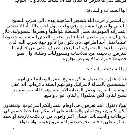
مرتبط بكل ما تعرض له لبنان منذ 14 شباط 2005 والى اليوم..
ايها السيدات والسادة:
ان استمرار حزب الله بتسعير المذهبية يهدف الى ضرب النسيج
اللبناني والعيش المشترك.وفي وقت نقول لحزب الله أننا لا نخشى
انتصاراته الموهومة،نحمل السلطة بتواطئها وبعجزها المسؤولية، فلا
يجوز ان تستمر بتقديم الغطاء لمن يضرب العيش المشترك، خصوصاً
عندما يقبل أحد اطرافها، بأن يكون ذراعاً وواجهة لحزب الله الذي
يضرب العيش المشترك، فيما يعجز الطرف الثاني عن حماية ما
يفترض أن يحميه من صلاحيات ومسؤوليات وطنية، وان يضع
خطوطاً حمراً، لما لا يفترض تجاوزه.
ايها السيدات والسادة:
هناك عقل واحد يعمل بشكل ممنهج، عقل الوصاية الذي اتهم
المسيحيين بالعمالة لاسرائيل وهو يتهم السنة بالارهاب، انه عقل
الوصاية السورية وعقل الوصاية الايرانية، وهو اذا استمر سيدمر
نسيج لبنان، لكن ليعلموا ان لبنان أقوى وامنع.
لهؤلاء نقول :انتم تغرقون في اوهام انتصاراتكم المزعومة، وتعتقدون
أنكم تكتبون تاريخ لبنان والمنطقة على قياسكم. هذا خطأ جسيم في
الرهانات والحسابات، فلبنان اكبر واقوى من أن يكتب تاريخه او يحدد
مساره على يد فئة سخرت نفسها لمشروع هيمنة واستقواء.