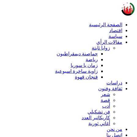
الصفحة الرئيسية
اقتصاد
سياسة
مقالات الرأي
زوايا ثابتة
حماصنة ديمقراطيون
رياضة
زمان يا سوريا
زاوية ساخرة اسبوعية
فنجان قهوة
دراسات
ثقافة وفنون
شعر
قصة
أدب
فن تشكيلي
كاريكاتير العدد
أغاني ثورية
من نحن
اتصل بنا