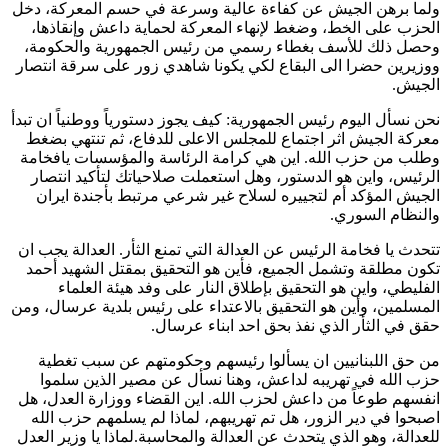
ولما برهن الجيش عن كفاءة عالية وسرعة في حسم المعركة، دخل
الحزب على الخط، وضغط لإنهاء المعركة لحماية داعش وإنقاذها،
وحصل ذلك للأسف بغطاء رسمي من رئيس الجمهورية والحكومة،
ووزيرين حضرا الى البقاع لكي يكونا شاهدي زور على سرقة انتصار
الجيش.
نحن نسأل اليوم رئيس الجمهورية: كيف يجوز دستورياً ووطنياً ان تبدأ
معركة الجيش اثر اجتماع للمجلس الاعلى للدفاع، ثم تنتهي بضغط
وطلب من حزب الله. اين هي كرامة الرئاسة والمؤسسات يافخامة
الرئيس، واين هو الدستور، وهل استعملت صلاحياتك لتأكيد انتصار
الجيش المؤكد أم لتجييره لسلاح غير شرعي مرتبط بأجندة ايران
والنظام السوري.
تتحدث يا فخامة الرئيس عن العدالة التي تمنع الثأر. العدالة يجب ان
تكون مطلقة وتشمل الجميع، فأين هو التحقيق بمقتل الشهيد أحمد
الفليطي، واين هو التحقيق بإطلاق النار على وفد هيئة العلماء
المسلمين، وأين هو التحقيق بالاعتداء على رئيس بلدية عرسال، ومن
حقق في الثأر الذي نفذ بحق احد ابناء عرسال.
من حق اللبنانيين ان يسألوا رئيسهم وحكومتهم عن سبب تغطية
حزب الله في تهريبه لداعش، وهنا نسأل عن مصير الذين سلموا
انفسهم طوعاً من داعش لحزب الله. اين القضاء ووزارة العدل، هل
اصبحوا في دير الزور، هل تم تهريبهم، لماذا لم يسلمهم حزب الله
للعدالة، وهو الذي يتحدث عن العدالة والمحاسبة.لماذا يا وزير العدل