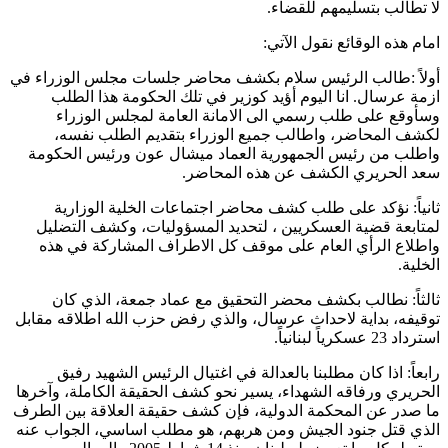
لا تطالب بتسليمهم للقضاء.
امام هذه الوقائع نقول الآتي:
أولاً :طالب الرئيس سلام بكشف محاضر جلسات مجلس الوزراء في
ازمة عرسال. انا اليوم أؤيد كوزير في تلك الحكومة هذا الطلب
وسأوقع على طلب رسمي الى الامانة العامة لمجلس الوزراء
لكشف المحاضر، واطالب جميع الوزراء بتقديم الطلب نفسه،
واطلب من رئيس الجمهورية العماد ميشال عون ورئيس الحكومة
سعد الحريري الكشف عن هذه المحاضر.
ثانياً: نؤكد على طلب كشف محاضر اجتماعات الخلية الوزارية
لمتابعة قضية العسكريين ، لتحديد المسؤوليات، وكشف التضليل
واطلاع الرأي العام على موقف كل الاطراف المشاركة في هذه
الخلية.
ثالثاً: نطالب بكشف محضر التحقيق مع عماد جمعة، الذي كان
توقيفه، بداية لاحداث عرسال، والذي رفض حزب الله اطلاقه مقابل
استرداد 23 عسكرياً لبنانياً.
رابعاً: اذا كان مطلبنا بالعدالة في اغتيال الرئيس الشهيد رفيق
الحريري ورفاقه الشهداء، يسير نحو كشف الحقيقة الكاملة، وآخرها
ما صدر عن المحكمة الدولية، فإن كشف حقيقة العلاقة بين الطرف
الذي قتل جنود الجيش ومن هربهم، هو مطلب اساسي، الجواب عنه