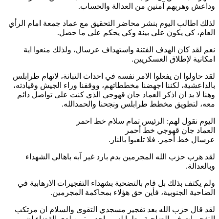
وداعش وهربهم آمنين من العدالة والحساب.
لذلك اطالب اليوم بنشر محاضر التحقيق مع عماد جمعة امام الرأي
العام، كي يكون على بينة وكي يحكم على ما حصل.
نعم لقد كان الهدف الفتنة واستهداف عرسال، ولذلك منعوا اية
امكانية لإطلاق العسكريين.
لقد حاولوا ان يفعلوا الامر نفسه في احداث التبانة، لاتهام طرابلس
بالداعشية، لكننا اجهضنا مخططاتهم، ووقفنا وراء الجيش وقيادته،
وهنا لا بد ان اذكر العماد جان قهوجي الذي كنت على تواصل دائم
معه، لتطويق مخطط طرابلس ونجحنا والحمدالله.
اليوم نقول لهم: الرئيس تمام سلام خط احمر
العماد جان قهوجي خط أحمر
عرسال خط أحمر. فلا تلعبوا بالنار.
لقد هرب حزب الله المجرمين بدم بارد غير آبه باهالي الشهداء
وبالعدالة.
ولم يكتف بذلك بل قام بالتضحية بشهداء التفجيرات الارهابية في
الضاحية الجنوبية، فأين حق هؤلاء بمحاكمة المجرمين.
لقد قال حزب الله بعد تفجير مسجدي التقوى والسلام ان مرتكب
التفجيرات في الضاحية وطرابلس واحد، وتبين لدى القضاء ان