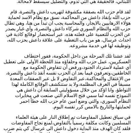
اللبناني، فالحقيقة هي التي تدوم، والتضليل سيسقط لامحالة.
لقد قام حزب الله بصفقة مكشوفة لتهريب داعش والنصرة، قام
حزب الله بإنقاذ داعش من المحاكمة، نسق مع نظام الاسد لحماية
هؤلاء الارهابيين بالايجار، والمحاسبة يجب ان تبدأ من هنا، وهي تطال
حزب الله والنظام السوري شركاء داعش والنصرة، وأي غبار يصدر
عن الحزب للتعمية على فعلته هذه، عبر استحضار لوقائع كاذبة في
احداث عرسال، هو من باب التغطية على علاقة داعش بحزب الله،
وتوظيفه لها في خدمة مشروعه.
لقد عشنا تلك المرحلة من داخل الحكومة، ففور اختطاف
العسكريين، عمل حزب الله وحلفاؤه منذ اللحظة الأولى على تعطيل
أي عملية لاسترداد الجنود،ورفض أن تتفاوض الحكومة مع
الخاطفين،وتعرفون فيما بعد ان الحزب نفسه أنقذ داعش والنصرة،
من الاعتقال والمحاكمة،عبر التفاوض لا بل عبر الصفقات المعدة
مسبقاً في الغرف المظلمة،ولا بد ستنكشف الوقائع الكاملة لهذا
التواطؤ، وانا اؤكد من خلال مسؤوليتي السابقة أن داعش هي
النموذج نفسه لما سمي فتح الاسلام التي صنعت في مخابرات
النظام السوري، والتي وضع امين عام حزب الله خطاً احمر
لحمايتها،والتاريخ بالامس كرر نفسه اليوم.
في سياق تعطيل المفاوضات تم إطلاق النار على هيئة العلماء
المسلمين وكانت مكلفة رسمياً بالتفاوض،لمنع نجاح المفاوضات
فلقد كان الهدف منذ البداية دخول داعش الى عرسال كي يتم ضرب