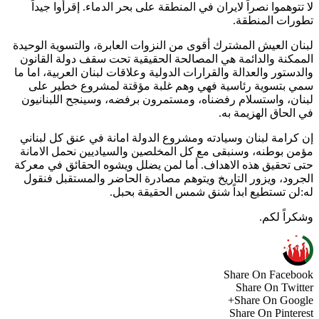
لا تتوهموا نصراً لايران في المنطقة على بحر الدماء. إقرأوا جيداً
تطورات المنطقة.
لبنان العيش المشترك أقوى من النزوات العابرة، والتسوية الوحيدة
الممكنة والدائمة هي المصالحة الحقيقية تحت سقف دولة القانون
والدستور والعدالة والقرارات الدولية وعلاقات لبنان العربية، اما ما
سمي بتسوية رئاسية فهي وهم غلبة مؤقتة لمشروع خطير على
لبنان، واستسلام رفضناه، ومستمرون برفضه، وسينجح اللبنانيون
في الحاق الهزيمة به.
إن كرامة لبنان وسيادته ومشروع الدولة امانة في عنق كل لبناني
مؤمن بوطنه، وسنبقى مع كل المخلصين والسياديين نحمل الامانة
حتى تحقيق هذه الاهداف. أما لمن يضلل ويشوه الحقائق في معركة
الجرود، ويزور التاريخ ويتوهم مصادرة الحاضر والمستقبل فنقول
له:لن تستطيع ابداً شنق شمس الحقيقة بحبل.
وشكراً لكم.
Share On Facebook
Share On Twitter
Share On Google+
Share On Pinterest