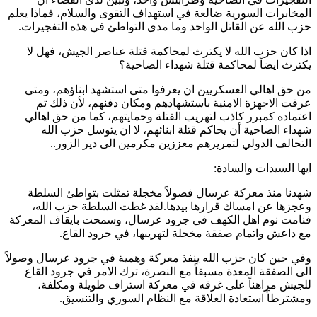
المخابرات السورية ضالعة في استهداف التقوى والسلام، فماذا يعلم
حزب الله عن القاتل الواحد وما مدى التواطئ في هذه التفجيرات.
اذا كان حزب الله لا يكترث لمحاكمة قتلة عناصر الجيش، فهل لا
يكترث ايضاً لمحاكمة قتلة شهداء الضاحية؟
من حق اهالي العسكريين ان يعرفوا متى استشهد ابناؤهم، ومتى
عرفت الاجهزة الامنية باستشهادهم ومكان دفنهم، لأن ذلك تم
اعتماده كمبرر كاذب لتهريب القتلة وحمايتهم، كما من حق اهالي
شهداء الضاحية أن يحاكم قتلة ابنائهم، لا ان يتوسل حزب الله
التحالف الدولي لتمريرهم معززين مكرمين الى دير الزور..
ايها السيدات والسادة:
شهدنا منذ معركة عرسال فصولاً مخجلة تمثلت بتواطئ السلطة
وعجزها عن امساك قرارها بيدها.لقد غطت السلطة حزب الله،
فنامت نوم اهل الكهف في جرود عرسال، وسمحت بايقاف المعركة
مع داعش واتمام صفقة مخجلة لتهريبها، في جرود القاع.
وفي حين كان حزب الله ينفذ معركة وهمية في جرود عرسال وصولاً
الى الصفقة المعدة مسبقاً مع النصرة، ترك الامر في جرود القاع
للجيش مراهناً على غرقه في معركة استزاف طويلة ومكلفة،
ومشترطاً استعادة العلاقة مع النظام السوري والتنسيق.