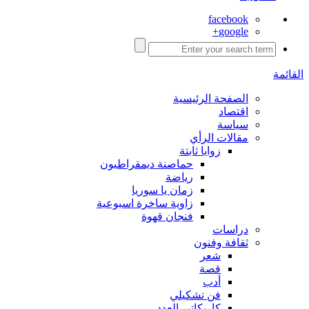
facebook
google+
القائمة
الصفحة الرئيسية
اقتصاد
سياسة
مقالات الرأي
زوايا ثابتة
حماصنة ديمقراطيون
رياضة
زمان يا سوريا
زاوية ساخرة اسبوعية
فنجان قهوة
دراسات
ثقافة وفنون
شعر
قصة
أدب
فن تشكيلي
كاريكاتير العدد