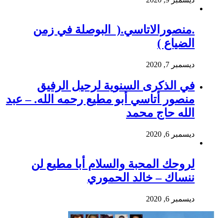
.منصورالاتاسي.( البوصلة في زمن
الضياع )
ديسمبر 7, 2020
في الذكرى السنوية لرحيل الرفيق
منصور أتاسي أبو مطيع رحمه الله. – عبد
الله حاج محمد
ديسمبر 6, 2020
لروحك المحبة والسلام أبا مطيع لن
ننساك – خالد الحموري
ديسمبر 6, 2020