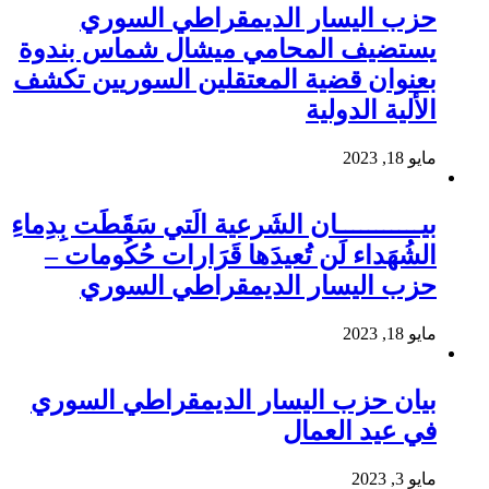
حزب اليسار الديمقراطي السوري
يستضيف المحامي ميشال شماس بندوة
بعنوان قضية المعتقلين السوريين تكشف
الألية الدولية
مايو 18, 2023
بيـــــــــــان الشَرعية الَتي سَقَطَت بِدِماءِ
الشُهَداء لَن تُعيدَها قَرَارات حُكُومات –
حزب اليسار الديمقراطي السوري
مايو 18, 2023
بيان حزب اليسار الديمقراطي السوري
في عيد العمال
مايو 3, 2023