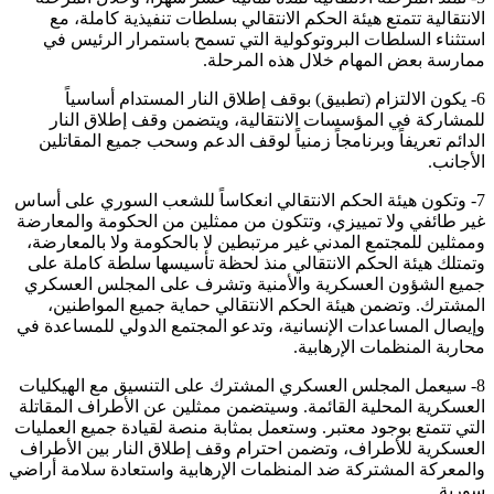
الانتقالية تتمتع هيئة الحكم الانتقالي بسلطات تنفيذية كاملة، مع
استثناء السلطات البروتوكولية التي تسمح باستمرار الرئيس في
ممارسة بعض المهام خلال هذه المرحلة.
6- يكون الالتزام (تطبيق) بوقف إطلاق النار المستدام أساسياً
للمشاركة في المؤسسات الانتقالية، ويتضمن وقف إطلاق النار
الدائم تعريفاً وبرنامجاً زمنياً لوقف الدعم وسحب جميع المقاتلين
الأجانب.
7- وتكون هيئة الحكم الانتقالي انعكاساً للشعب السوري على أساس
غير طائفي ولا تمييزي، وتتكون من ممثلين من الحكومة والمعارضة
وممثلين للمجتمع المدني غير مرتبطين لا بالحكومة ولا بالمعارضة،
وتمتلك هيئة الحكم الانتقالي منذ لحظة تأسيسها سلطة كاملة على
جميع الشؤون العسكرية والأمنية وتشرف على المجلس العسكري
المشترك. وتضمن هيئة الحكم الانتقالي حماية جميع المواطنين،
وإيصال المساعدات الإنسانية، وتدعو المجتمع الدولي للمساعدة في
محاربة المنظمات الإرهابية.
8- سيعمل المجلس العسكري المشترك على التنسيق مع الهيكليات
العسكرية المحلية القائمة. وسيتضمن ممثلين عن الأطراف المقاتلة
التي تتمتع بوجود معتبر. وستعمل بمثابة منصة لقيادة جميع العمليات
العسكرية للأطراف، وتضمن احترام وقف إطلاق النار بين الأطراف
والمعركة المشتركة ضد المنظمات الإرهابية واستعادة سلامة أراضي
سورية.