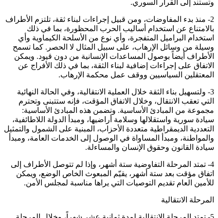
وتستند إلى القرار السوري.
2- منذ بدء المفاوضات، ومن قبيل إجراءات لبناء ثقة، تلتزم الأطراف
بالامتناع عن استخدام أساليب الحرب المحظورة، بما في ذلك
استخدام البراميل المتفجرة، وأي نوع من الأسلحة الكيماوية وأي
وسيلة من وسائل الإرهاب، على سبيل المثال لا الحصر. كما تسمح
الأطراف أيضاً بوصول المساعدات الإنسانية من دون قيود. ويمكن
الاتفاق على إجراءات إضافية لبناء الثقة، بما في ذلك الأفراج عن
المعتقلين السياسيين ووقف عمل محكمة الإرهاب.
3- ولتسهيل بناء الثقة خلال العملية الانتقالية، وفي الحالة النهائية
التي تعقب الانتقال، وخلال الاتفاق المؤقت، فإنه ستتبنى وتحترم
مجموعة من المبادئ الأساسية. وتضمن هذه المبادئ الأساسية:
سيادة سورية واستقلالها وسلامة أراضيها، ومبدأ الدولة اللاطائفية،
التعددية الديمقراطية متعددة الأحزاب، المبنية على الشمول والتمثيل
والمواطنة، ومبدأ المساواة في الوصول إلى الخدمات العامة، ومبدأ
سيادة القانون وحقوق الإنسان والمساءلة.
4- تمتد المرحلة التفاوضية ستة أشهر، وإذا لم تتوصل الأطراف إلى
اتفاق مؤقت بعد ستة أشهر، يقيّم المبعوث الخاص الوضع، ويمكن
للأمين العام تقديم التوصيات التي يراها مناسبة لمجلس الأمن.
المرحلة الانتقالية
5- تمتد المرحلة الانتقالية لمدة ثمانية عشر شهراً، وخلال المرحلة