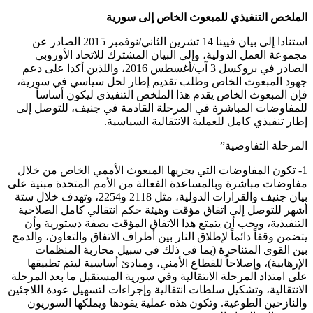
الملخص التنفيذي للمبعوث الخاص إلى سورية
استنادا إلى بيان فيينا 14 تشرين الثاني/نوفمبر 2015 الصادر عن
مجموعة العمل الدولية، وإلى البيان المشترك للاتحاد الأوروبي
الصادر في بروكسل 3 آب/أغسطس 2016، واللذين أكدا على دعم
جهود المبعوث الخاص وطلب تقديم إطار لحل سياسي في سورية،
فإن المبعوث الخاص يقدم هذا الملخص التنفيذي ليكون أساساً
للمفاوضات المباشرة في المرحلة القادمة في جنيف، للتوصل إلى
إطار تنفيذي كامل للعملية الانتقالية السياسية.
المرحلة التفاوضية”
1- تكون المفاوضات التي يجريها المبعوث الأممي الخاص من خلال
مفاوضات مباشرة وبالمساعدة الفعالة من الأمم المتحدة مبنية على
بيان جنيف والقرارات الدولية، مثل 2118 و2254، وتهدف خلال ستة
أشهر للتوصل إلى اتفاق مؤقت وهيئة حكم انتقالي كامل الصلاحية
التنفيذية، ويجب أن يتمتع هذا الاتفاق المؤقت بصفة دستورية وأن
يتضمن وقفاً دائماً لإطلاق النار بين أطراف الاتفاق والتعاون، والدمج
بين القوى المتناحرة (بما في ذلك في سبيل محاربة المنظمات
الإرهابية)، وإصلاحاً للقطاع الأمني، ومبادئ أساسية ليتم تطبيقها
على امتداد المرحلة الانتقالية وفي سورية المستقبل ما بعد المرحلة
الانتقالية، وتشكيل سلطات انتقالية وإجراءات لتسهيل عودة اللاجئين
والنازحين الطوعية. وتكون هذه عملية يقودها ويملكها السوريون