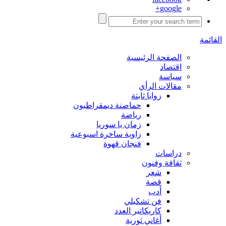
google+
القائمة
الصفحة الرئيسية
اقتصاد
سياسة
مقالات الرأي
زوايا ثابتة
حماصنة ديمقراطيون
رياضة
زمان يا سوريا
زاوية ساخرة اسبوعية
فنجان قهوة
دراسات
ثقافة وفنون
شعر
قصة
أدب
فن تشكيلي
كاريكاتير العدد
أغاني ثورية