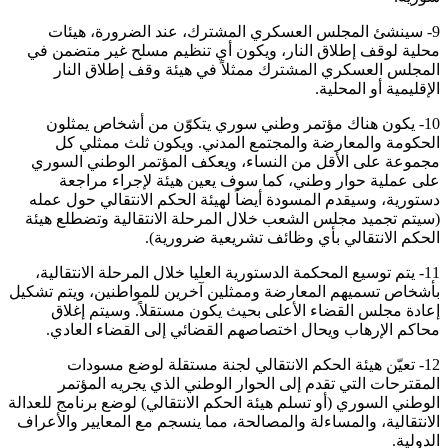
9- سينشئ المجلس العسكري المشترك، عند الضرورة، هيئات
محلية لوقف إطلاق النار، ويكون أي تنظيم مسلح غير متضمن في
المجلس العسكري المشترك ممثلاً في هيئة وقف إطلاق النار
الإقليمية أو المحلية.
10- يكون هناك مؤتمر وطني سوري يتكوّن من أشخاص يمثلون
الحكومة والمعارضة والمجتمع المدني. ويكون ثلث ممثلي كل
مجموعة على الأقل من النساء، ويعكف المؤتمر الوطني السوري
على عملية حوار وطني، كما سوف يعين هيئة لإجراء مراجعة
دستورية، وسيقدم المسودة أيضاً لهيئة الحكم الانتقالي حول عمله
(سيتم تجميد مجلس الشعب خلال المرحلة الانتقالية وتضطلع هيئة
الحكم الانتقالي بأي وظائف تشريعية ضرورية).
11- يتم توسيع المحكمة الدستورية العليا خلال المرحلة الانتقالية،
بأشخاص تسميهم المعارضة وممثلين آخرين للمواطنين، ويتم تشكيل
إعادة مجلس القضاء الأعلى بحيث يكون مستقلاً. وسيتم إغلاق
محاكم الإرهاب ويحال اختصاصهم القضائي إلى القضاء العادي.
12- تعيّن هيئة الحكم الانتقالي لجنة مستقلة لوضع مسودات
المقترحات التي تقدم إلى الحوار الوطني الذي يجريه المؤتمر
الوطني السوري (أو تسلم هيئة الحكم الانتقالي) لوضع برنامج للعدالة
الانتقالية، والمساءلة والمصالحة، مما ينسجم مع المعايير والأعراف
الدولية.