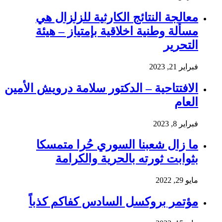
معالجة النتائج الكارثية للزلزال هي
مسألة وطنية اخلاقية بإمتياز – هيئة
التحرير
فبراير 21, 2023
الافتتاحية – الدكتور سلامة درويش الأمين
العام
فبراير 8, 2023
ما زال شعبنا السوري حُرا متمسكا
بثوابت ثورته بالحرية والكرامة
مايو 29, 2022
مؤتمر بروكسل السادس كفاكم كذباً