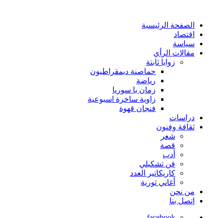
الصفحة الرئيسية
اقتصاد
سياسة
مقالات الرأي
زوايا ثابتة
حماصنة ديمقراطيون
رياضة
زمان يا سوريا
زاوية ساخرة اسبوعية
فنجان قهوة
دراسات
ثقافة وفنون
شعر
قصة
أدب
فن تشكيلي
كاريكاتير العدد
أغاني ثورية
من نحن
اتصل بنا
facebook