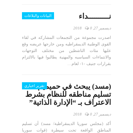
نــــــــــداء
البيانات والبلاغات
ديسمبر 27, 2018
0
اصدرت مجموعة من التجمعات المشاركه في لقاء
القوى الوطنية الديمقراطيه ومن خارجها عريضه وقع
عليها مئات الناشطين من مختلف التوجهات
والانتماءات السياسيه والمهنية يطالبوا فيها بالالتزام
بقرارات جنيف -١- لعام…
(مسد) يبحث في حميميم
تقرير اخباري
تسليم مناطقه للنظام بشرط
الاعتراف بـ “الإدارة الذاتية”
ديسمبر 27, 2018
0
أكد (مجلس سوريا الديمقراطية/ مسد) أن تسليم
المناطق الواقعة تحت سيطرة (قوات سوريا