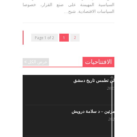
السياسية المهيمنة على صنع القرار، خصوصا
السياسات الاقتصادية. شبح…
Page 1 of 2
1
2
الافتتاحيات
عرض الكل
حرائقكم لن تطمس تاريخ دمشق
يوليو 17, 2023
لا تقتلونا مرتين – د سلامة درويش
مايو 10, 2023