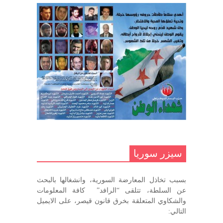
مارس 31, 2023
غاب صاحب الضحكة الطفولية
ديسمبر 10, 2020
مناضل بحجم الوطن …منصور الاتاسي .
ما زلت خالدا في قلوبنا
ديسمبر 9, 2020
.منصورالاتاسي.( البوصلة في زمن
الضياع )
سيزر سوريا
ديسمبر 7, 2020
بسبب تخاذل المعارضة السورية، وانشغالها بالبحث
في الذكرى السنوية لرحيل الرفيق منصور أتاسي أبو مطيع
عن السلطة، تتلقى “الرافد” كافة المعلومات
رحمه الله. – عبد الله حاج محمد
والشكاوي المتعلقة بخرق قانون قيصر، على الايميل
ديسمبر 6, 2020
التالي: