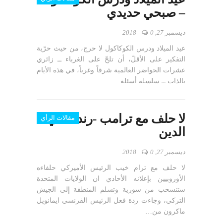
– صبحي حديدي
ديسمبر 27, 2018
0
عيد الميلاد ودرس الكوكاكول لا حرج، من حيث حرّية
التفكير على الأقلّ، أن تلحّ على الغرباء ــ زائري
عشرات الحواضر العالمية شرقاً وغرباً، في هذه الأيام
بالذات ــ سلسلة أسئلة…
لا حلف مع ترامب -رندة تقي
مقالات الرأي
الدين
ديسمبر 27, 2018
0
لا حلف مع ترام خيب الرئيس الأميركي حلفاءه
الأوروبيين بإعلانه الأحادي ان الولايات المتحدة
ستنسحب من سورية وتسلم المنطقة إلى الجيش
التركي، وجاءت ردة فعل الرئيس الفرنسي ايمانويل
ماكرون من…