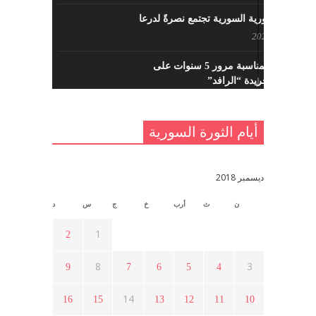
القوى الثورية السورية تجتمع نصرةً لدرعا
يوليو 7, 2021
احتفالية بمناسبة مرور 5 سنوات على
تأسيس جريدة “الرافد”
مايو 23, 2021
أيام الثورة السورية
القدس والربيع العربي في ندوة لحزب
اليسار
مايو 15, 2021
ديسمبر 2018
ن
ث
أرب
خ
ج
س
د
أسبوع ثقافي في ذكرى الاستقلال
أبريل 16, 2021
1
2
8
3
9
7
6
5
4
ما هي حقيقة مشاركة السويداء في
الثورة السورية ؟
14
16
15
13
12
11
10
أبريل 12, 2021