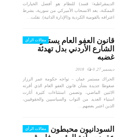
الديمقراطية/ قسد) للنظام هو أفضل الخيارات
الممكنة، بعد الانسحاب الأميركي من سورية، بشرط
اعترافه بالقومية الكردية و(الإدارة الذاتية). نقلت…
قانون العفو العام يستفز
مقالات الرأي
الشارع الأردني بدل تهدئة
غضبه
ديسمبر 27, 2018
0
الحراك مستمر عمان – تواجه حكومة عمر الرزاز
ضغوطا جديدة بشأن قانون العفو العام الذي أقرته
الاثنين الماضي، وتضمن استثناءات كثيرة أثارت
استياء العديد من النواب والسياسيين والحقوقيين،
الذين اعتبر بعضهم…
السودانيون محبطون منذ
مقالات الرأي