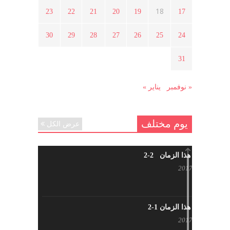
18
23
22
21
20
19
17
هل شاركت طرطوس والسلمية وحلب
30
29
28
27
26
25
24
في الثورة السورية ؟
مارس 29, 2021
31
« نوفمبر
يناير »
يوم مختلف
عرض الكل
شاب من هذا الزمان 2-2
أبريل 30, 2017
شاب من هذا الزمان 1-2
أبريل 23, 2017