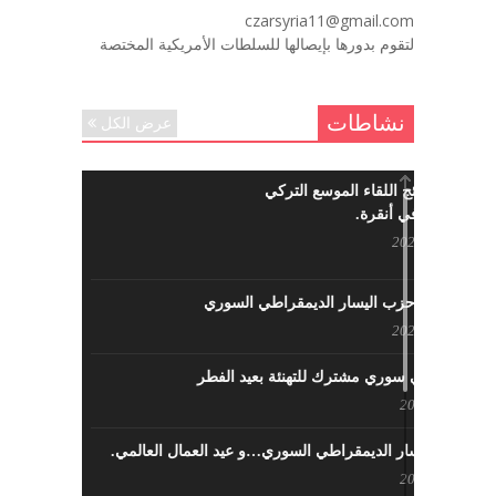
لروحك المحبة والسلام أبا مطيع لن
czarsyria11@gmail.com
ننساك – خالد الحموري
لتقوم بدورها بإيصالها للسلطات الأمريكية المختصة
ديسمبر 6, 2020
نشاطات
عرض الكل
ما هي نتائج اللقاء الموسع التركي
السوري في أنقرة.
مايو 29, 2022
نشاطات حزب اليسار الديمقراطي السوري
مايو 23, 2022
لقاء تركي سوري مشترك للتهنئة بعيد الفطر
مايو 8, 2022
حزب اليسار الديمقراطي السوري…و عيد العمال العالمي.
مايو 8, 2022