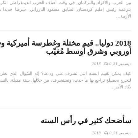
بين العرب والأكراد والتركمان، في وقت أضاف الحزب الديمقراطي الكرد
يتزعمه رئيس إقليم كردستان السابق مسعود البارزاني، شرطا جديدا ز
الأزمة…
2018 دوليا.. قيم مختلة وغطرسة أميركية
أوروبي وشرق أوسط مُغيّب
ديسمبر 31, 2018
0
كيف يمكن تقييم السنة التي تشرف على وداعنا؟ إنّه السّؤال الذي نطر
يكاد الأمر…
سأضحك كثير في رأس السنه
ديسمبر 31, 2018
0