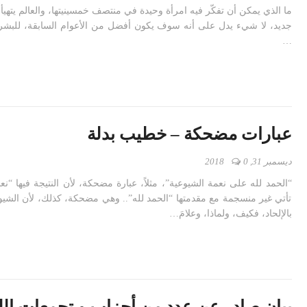
ما الذي يمكن أن تفكّر فيه امرأة وحيدة في منتصف خمسينيتها، والعالم يتهيأ 
جديد، لا شيء يدل على أنه سوف يكون أفضل من الأعوام السابقة، للبشرية
…
عبارات مضحكة – خطيب بدلة
ديسمبر 31, 2018
0
“الحمد لله على نعمة الشيوعية”، مثلاً، عبارة مضحكة، لأن النتيجة فيها “نع
تأتي غير منسجمة مع مقدمتها “الحمد لله”.. وهي مضحكة، كذلك، لأن الشيوعيين
بالإلحاد، فكيف، ولماذا، وعلامَ…
بيان صادر عن عدد من أحزاب و تجمعات الل