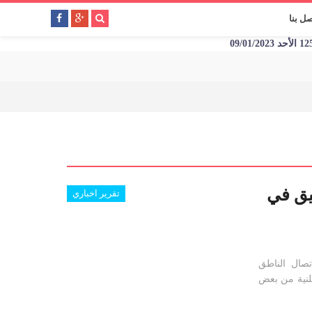
صل بنا
يق في
تقرير اخباري
صال الناطق
لنية من بعض