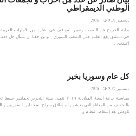
الوطني الديمقراطي
ديسمبر 31, 2018
0
بداية الخروج عن الصمت وتغيير المواقف في اشارة من الامارات العربية 
في دمشق يقع الظلم على الشعب السوري . ومن حقنا ان نسأل هل ذهب 
اغلقت…
كل عام وسوريا بخير
ديسمبر 31, 2018
0
بمناسبة بداية السنة الميلادية ٢٠١٩ تتمنى هيئة التحرير لجماهي
بالتخفيف من المعاناة التي يعيشونها و إطلاق سراح المعتقلين السوريين و ال
للوطن بعد إسقاط النظام و…