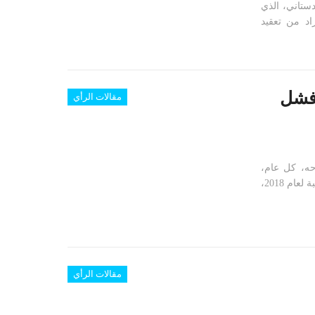
ستاني، الذي
اد من تعقيد
 وفشل
مقالات الرأي
حه، كل عام،
لنخرج بحصيلةٍ نراجع بها ما حدث، ونستشرف، من خلالها، سنة مقبلة. بالنسبة لعام 2018،
مقالات الرأي