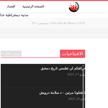
الصفحة الرئيسية
اقتصاد
مدنية ديمقراطية عدالة اج
31
»
»
You are at:
»
2018
Home
ديسمبر
الافتتاحيات
عرض الكل
حرائقكم لن تطمس تاريخ دمشق
يوليو 17, 2023
لا تقتلونا مرتين – د سلامة درويش
مايو 10, 2023