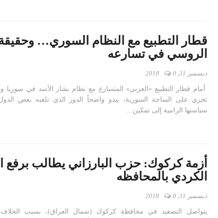
قطار التطبيع مع النظام السوري… وحقيقة 
الروسي في تسارعه
ديسمبر 31, 2018
0
أمام قطار التطبيع «العربي» المتسارع مع نظام بشار الأسد في سوريا وا
تجري على الساحة السورية، يبدو واضحاً الدور الذي تلعبه بعض الدول 
سياستها الرامية إلى تمكين…
أزمة كركوك: حزب البارزاني يطالب برفع ا
الكردي بالمحافظه
ديسمبر 31, 2018
0
يتواصل التصعيد في محافظة كركوك (شمال العراق)، بسبب الخلاف ع