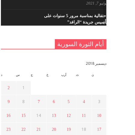
يوليو 7, 2021
احتفالية بمناسبة مرور 5 سنوات على
تأسيس جريدة “الرافد”
مايو 23, 2021
أيام الثورة السورية
القدس والربيع العربي في ندوة لحزب
اليسار
مايو 15, 2021
ديسمبر 2018
ن
ث
أرب
خ
ج
س
د
أسبوع ثقافي في ذكرى الاستقلال
أبريل 16, 2021
1
2
8
3
9
7
6
5
4
ما هي حقيقة مشاركة السويداء في
الثورة السورية ؟
14
16
15
13
12
11
10
أبريل 12, 2021
18
23
22
21
20
19
17