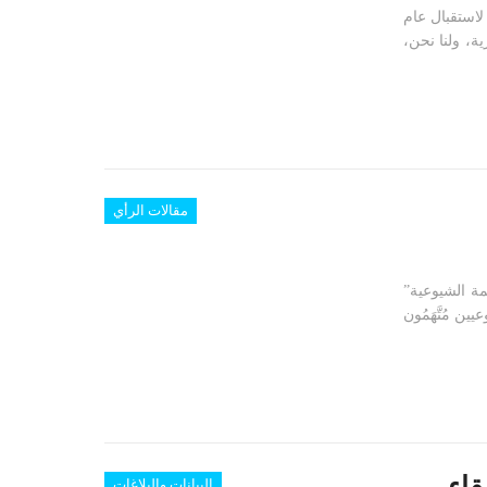
لاستقبال عام
، ولنا نحن،
مقالات الرأي
مة الشيوعية”
 مُتَّهَمُون
قاء
البيانات والبلاغات