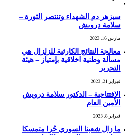
سيزهر دم الشهداء وتنتصر الثورة –
سلامة درويش
مارس 16, 2023
معالجة النتائج الكارثية للزلزال هي
مسألة وطنية اخلاقية بإمتياز – هيئة
التحرير
فبراير 21, 2023
الافتتاحية – الدكتور سلامة درويش
الأمين العام
فبراير 8, 2023
ما زال شعبنا السوري حُرا متمسكا