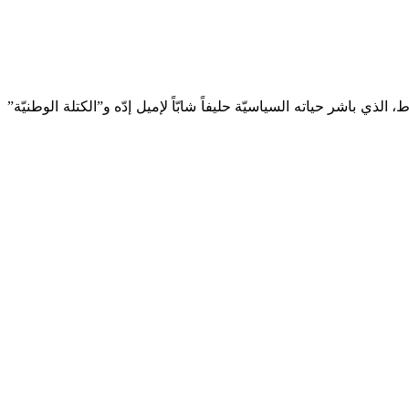
ذي باشر حياته السياسيّة حليفاً شابّاً لإميل إدّه و”الكتلة الوطنيّة”