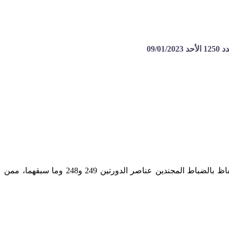
09/
تسريح 248 و249: لا ترقية لرتبة نقيب..ولا فرق تعويض أصدرت “القيادة العامة للجيش والقوات المسلحة” السورية، أمراً أدارياً ينهي الاحتفاظ بالضباط المجندين عناصر الدورتين 249 و248 وما سبقهما، ممن