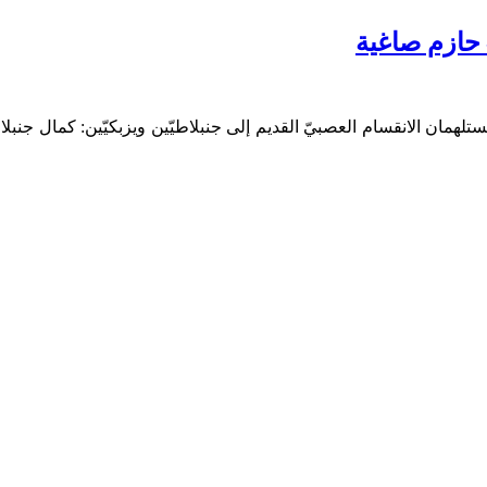
ان الانقسام العصبيّ القديم إلى جنبلاطيّين ويزبكيّين: كمال جنبلاط، ال