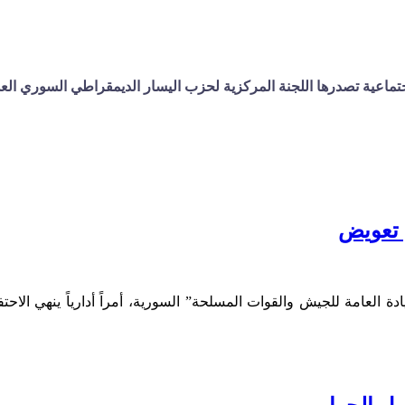
ة تصدرها اللجنة المركزية لحزب اليسار الديمقراطي السوري العدد 1250 الأحد 01/2023