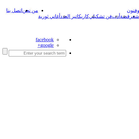
وفنون
من نحن
اتصل بنا
شعر
قصة
أدب
فن تشكيلي
كاريكاتير العدد
أغاني ثورية
facebook
google+