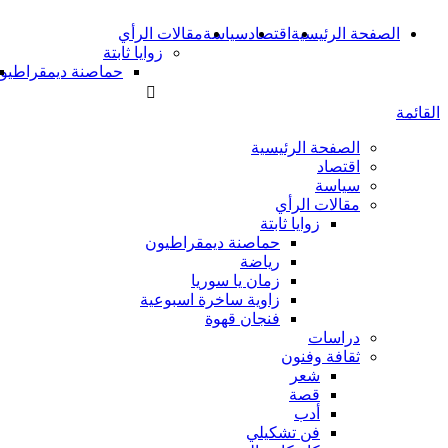
الصفحة الرئيسية
اقتصاد
سياسة
مقالات الرأي
زوايا ثابتة
حماصنة ديمقراطيو
القائمة
الصفحة الرئيسية
اقتصاد
سياسة
مقالات الرأي
زوايا ثابتة
حماصنة ديمقراطيون
رياضة
زمان يا سوريا
زاوية ساخرة اسبوعية
فنجان قهوة
دراسات
ثقافة وفنون
شعر
قصة
أدب
فن تشكيلي