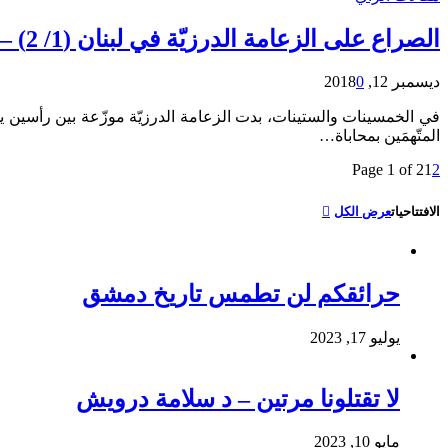
الصراع على الزعامة الدرزيّة في لبنان (1/ 2) – حازم صاغية
ديسمبر 12, 2018
0
في الخمسينات والستينات، بدت الزعامة الدرزيّة موزّعة بين رأسين يستلهم
المتّهمَين بمحاباة…
Page 1 of 2
1
2
الافتتاحيات
عرض الكل
حرائقكم لن تطمس تاريخ دمشق
يوليو 17, 2023
لا تقتلونا مرتين – د سلامة درويش
مايو 10, 2023