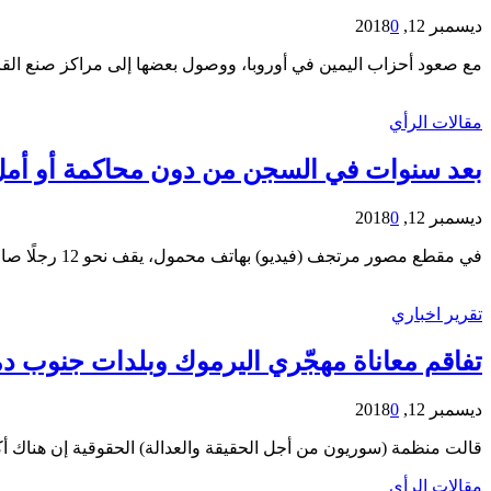
ديسمبر 12, 2018
0
مع صعود أحزاب اليمين في أوروبا، ووصول بعضها إلى مراكز صنع القرار
مقالات الرأي
بعد سنوات في السجن من دون محاكمة أو أمل،
ديسمبر 12, 2018
0
في مقطع مصور مرتجف (فيديو) بهاتف محمول، يقف نحو 12 رجلًا صامتين، وجوههم عابشة، وفوق رؤوسهم لافتات تعلن الإضراب. يكشف الضوء الأصفر في الممر عن أسلاك معراة وطلاءٍ رطب متقشر….
تقرير اخباري
تفاقم معاناة مهجّري اليرموك وبلدات جنوب د
ديسمبر 12, 2018
0
قالت منظمة (سوريون من أجل الحقيقة والعدالة) الحقوقية إن هناك أ
مقالات الرأي