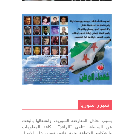
خمسة عشر عاماً مع المناضل 1/5
تهنئة نوروز – حزب اليسار الديمقراطي
ديسمبر 10, 2020
السوري
مارس 31, 2023
غاب صاحب الضحكة الطفولية
ديسمبر 10, 2020
مناضل بحجم الوطن …منصور الاتاسي .
ما زلت خالدا في قلوبنا
ديسمبر 9, 2020
.منصورالاتاسي.( البوصلة في زمن
الضياع )
سيزر سوريا
ديسمبر 7, 2020
بسبب تخاذل المعارضة السورية، وانشغالها بالبحث
في الذكرى السنوية لرحيل الرفيق منصور أتاسي أبو مطيع
عن السلطة، تتلقى “الرافد” كافة المعلومات
رحمه الله. – عبد الله حاج محمد
والشكاوي المتعلقة بخرق قانون قيصر، على الايميل