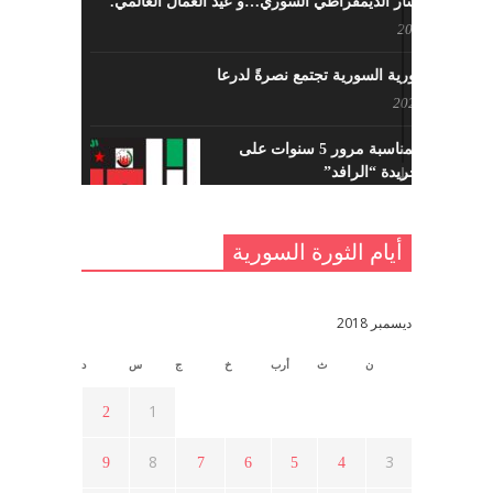
حزب اليسار الديمقراطي السوري…و عيد العمال العالمي.
مايو 8, 2022
القوى الثورية السورية تجتمع نصرةً لدرعا
يوليو 7, 2021
احتفالية بمناسبة مرور 5 سنوات على
تأسيس جريدة “الرافد”
مايو 23, 2021
أيام الثورة السورية
القدس والربيع العربي في ندوة لحزب
اليسار
مايو 15, 2021
ديسمبر 2018
ن
ث
أرب
خ
ج
س
د
أسبوع ثقافي في ذكرى الاستقلال
أبريل 16, 2021
1
2
8
3
9
7
6
5
4
ما هي حقيقة مشاركة السويداء في