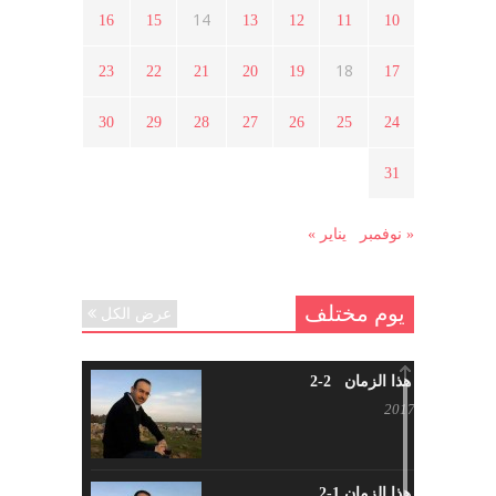
الثورة السورية ؟
14
16
15
13
12
11
10
أبريل 12, 2021
18
23
22
21
20
19
17
هل شاركت طرطوس والسلمية وحلب
30
29
28
27
26
25
24
في الثورة السورية ؟
مارس 29, 2021
31
« نوفمبر
يناير »
يوم مختلف
عرض الكل
شاب من هذا الزمان 2-2
أبريل 30, 2017
شاب من هذا الزمان 1-2