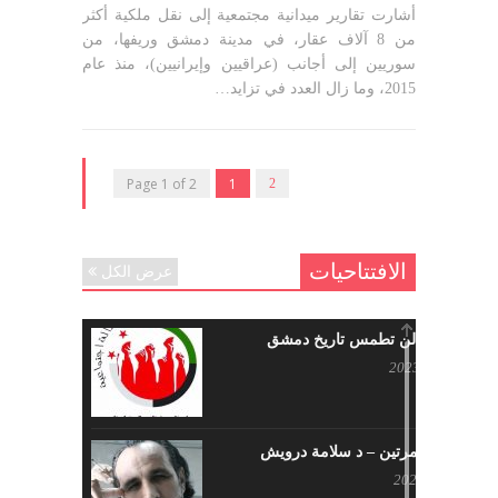
أشارت تقارير ميدانية مجتمعية إلى نقل ملكية أكثر
من 8 آلاف عقار، في مدينة دمشق وريفها، من
سوريين إلى أجانب (عراقيين وإيرانيين)، منذ عام
2015، وما زال العدد في تزايد…
Page 1 of 2
1
2
الافتتاحيات
عرض الكل
حرائقكم لن تطمس تاريخ دمشق
يوليو 17, 2023
لا تقتلونا مرتين – د سلامة درويش
مايو 10, 2023