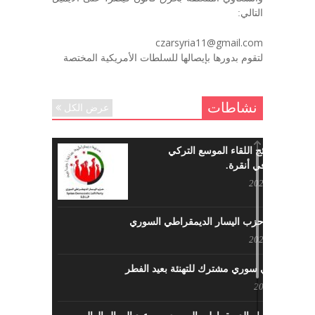
ديسمبر 6, 2020
التالي:
لروحك المحبة والسلام أبا مطيع لن
czarsyria11@gmail.com
ننساك – خالد الحموري
لتقوم بدورها بإيصالها للسلطات الأمريكية المختصة
ديسمبر 6, 2020
نشاطات
عرض الكل
ما هي نتائج اللقاء الموسع التركي
السوري في أنقرة.
مايو 29, 2022
نشاطات حزب اليسار الديمقراطي السوري
مايو 23, 2022
لقاء تركي سوري مشترك للتهنئة بعيد الفطر
مايو 8, 2022