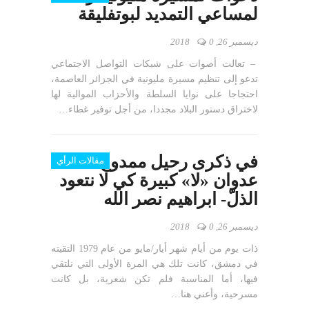
لمساعي التمديد لبوتفليقة
ديسمبر 26, 2018
0
– تعالت أصوات على شبكات التواصل الاجتماعي
تدعو إلى تنظيم مسيرة مليونية في الجزائر العاصمة،
احتجاجا على نوايا السلطة والأحزاب الموالية لها
لاختراق دستور البلاد مجددا، من أجل توفير غطاء…
في ذكرى رحيل ممدوح
مقالات الرأي
عدوان «لا» كبيرة كي لا نتعود
الذلّ- ابراهيم نصر الله
ديسمبر 26, 2018
0
ذات يوم من أيام شهر أيار/مايو من عام 1979 التقيته
في دمشق، كانت تلك هي المرة الأولى التي نلتقي
فيها، أما المناسبة فلم تكن شعرية، بل كانت
مسرحية، وأعني هنا…