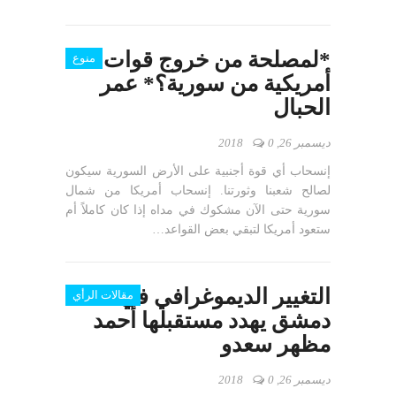
*لمصلحة من خروج قوات
منوع
أمريكية من سورية؟* عمر
الحبال
ديسمبر 26, 2018
0
إنسحاب أي قوة أجنبية على الأرض السورية سيكون
لصالح شعبنا وثورتنا. إنسحاب أمريكا من شمال
سورية حتى الآن مشكوك في مداه إذا كان كاملاً أم
ستعود أمريكا لتبقي بعض القواعد…
التغيير الديموغرافي في
مقالات الرأي
دمشق يهدد مستقبلها أحمد
مظهر سعدو
ديسمبر 26, 2018
0