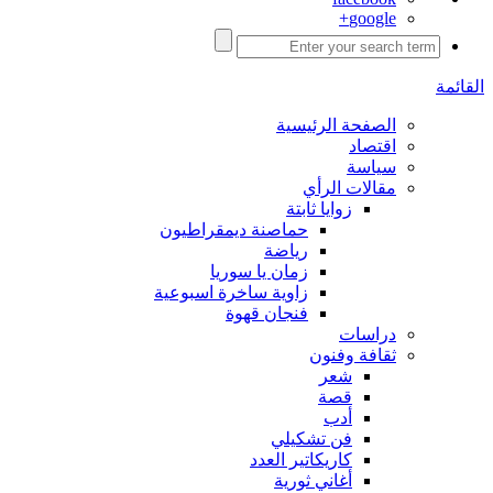
google+
القائمة
الصفحة الرئيسية
اقتصاد
سياسة
مقالات الرأي
زوايا ثابتة
حماصنة ديمقراطيون
رياضة
زمان يا سوريا
زاوية ساخرة اسبوعية
فنجان قهوة
دراسات
ثقافة وفنون
شعر
قصة
أدب
فن تشكيلي
كاريكاتير العدد
أغاني ثورية