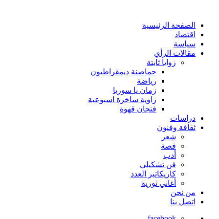
الصفحة الرئيسية
اقتصاد
سياسة
مقالات الرأي
زوايا ثابتة
حماصنة ديمقراطيون
رياضة
زمان يا سوريا
زاوية ساخرة اسبوعية
فنجان قهوة
دراسات
ثقافة وفنون
شعر
قصة
أدب
فن تشكيلي
كاريكاتير العدد
أغاني ثورية
من نحن
اتصل بنا
facebook