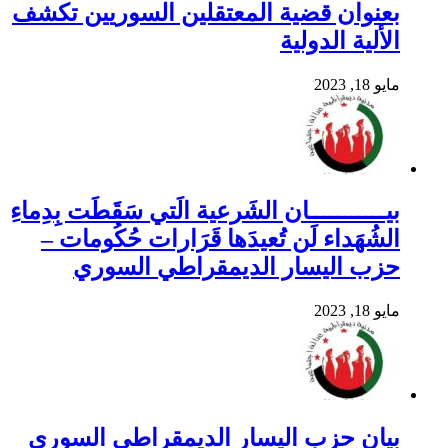
بعنوان قضية المعتقلين السوريين تكشف
الألية الدولية
مايو 18, 2023
بيـــــــــــان الشَرعية الَتي سَقَطَت بِدِماءِ
الشُهَداء لَن تُعيدَها قَرَارات حُكُومات –
حزب اليسار الديمقراطي السوري
مايو 18, 2023
بيان حزب اليسار الديمقراطي السوري