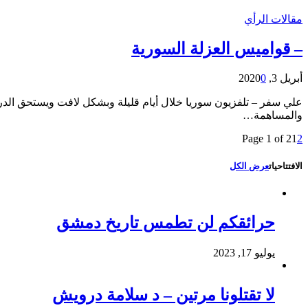
مقالات الرأي
– قواميس العزلة السورية
أبريل 3, 2020
0
علي سفر – تلفزيون سوريا خلال أيام قليلة وبشكل لافت ويستحق ال
والمساهمة…
Page 1 of 2
1
2
الافتتاحيات
عرض الكل
حرائقكم لن تطمس تاريخ دمشق
يوليو 17, 2023
لا تقتلونا مرتين – د سلامة درويش