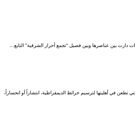
ت دارت بين عناصرها وبين فصيل “تجمع أحرار الشرقية” التابع…
ر منظمة Freedom House الأمريكية، وثمة الكثير من المظانّ التي تطعن في أهليتها لترسيم خرائط الديمقراطية، انتشاراً أو انحساراً،