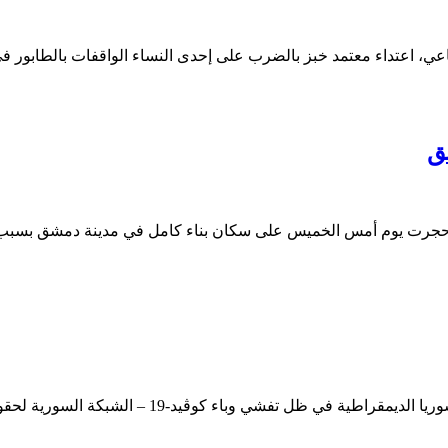
عي، اعتداء معتمد خبز بالضرب على إحدى النساء الواقفات بالطابور ف
ق
ية حجرت يوم أمس الخميس على سكان بناء كامل في مدينة دمشق بسب
اكتظاظ شديد في سجن غويران بمحافظة الحسكة الذي تد