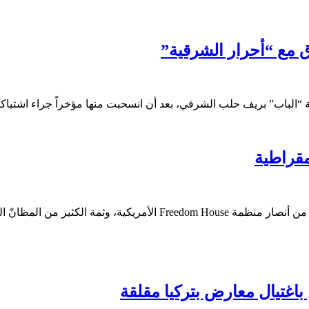
ق مع “أحرار الشرقية”
الباب” بريف حلب الشرقي، بعد أن انسحبت منها مؤخراً جراء اشتباكا
مقراطية
صبحي حديدي_ باريس_القدس العربي كاتب هذه السطور ليس، البتة، من أنصا
 باغتيال معارض بتركيا مقلقة