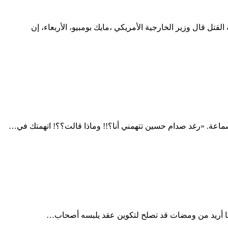
مدينة إسطنبول التركية قبل أشهر، واعتقلت قوات الأمن 11 شخصًا وجهت لهم تهمة القتل قال وزير الخارجية الأمريكي ،مايك بومبيو، الأربعاء، إن
عة. «رغد صدام حسين تتهمني أنا؟!! وماذا قالت؟؟! اتهمتك في…
 ما أريد من ومضات قد تصلح لتكوين عقد يلبسه أصحاب…