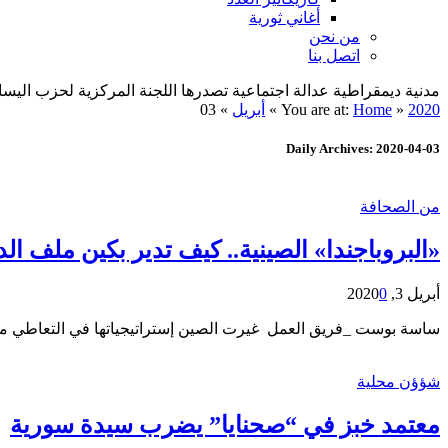
أغاني ثورية
من نحن
اتصل بنا
مدنية ديمقراطية عدالة اجتماعية تصدرها اللجنة المركزية لحزب اليسار الديمقراطي ا
2020
»
Home
You are at:
»
أبريل
»
03
Daily Archives: 2020-04-03
من الصحافة
«البروباجندا» الصينية.. كيف تدير بكين ملف ال
أبريل 3, 2020
0
ساسة بوست _فريق العمل غيرت الصين إستراتيجياتها في التعاطي مع العالم الخارجي منذ عام 2014، ولم تعد تكتفي بالعمل على اختراق المؤسسات ال
شؤؤن محلية
معتمد خبز في “صحنايا” يضرب سيدة سورية