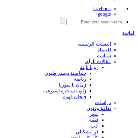
facebook
google+
القائمة
الصفحة الرئيسية
اقتصاد
سياسة
مقالات الرأي
زوايا ثابتة
حماصنة ديمقراطيون
رياضة
زمان يا سوريا
زاوية ساخرة اسبوعية
فنجان قهوة
دراسات
ثقافة وفنون
شعر
قصة
أدب
فن تشكيلي
كاريكاتير العدد