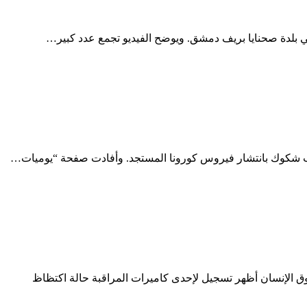
ي بلدة صحنايا بريف دمشق. ويوضح الفيديو تجمع عدد كبير…
ب شكوك بانتشار فيروس كورونا المستجد. وأفادت صفحة “يوميات…
يره قوات سوريا الديمقراطية في ظل تفشي وباء كوڤيد-19 – الشبكة السورية لحقوق الإنسان أظهر تسجيل لإحدى كاميرات المراقبة حالة اكتظاظ