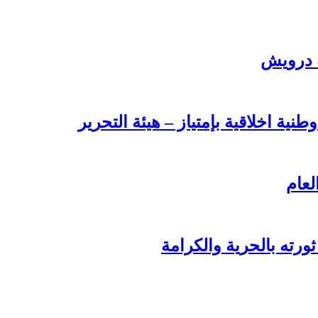
ة درويش
طنية اخلاقية بإمتياز – هيئة التحرير
لعام
ورته بالحرية والكرامة