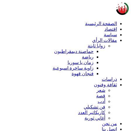
الصفحة الرئيسية
اقتصاد
سياسة
مقالات الرأي
زوايا ثابتة
حماصنة ديمقراطيون
رياضة
زمان يا سوريا
زاوية ساخرة اسبوعية
فنجان قهوة
دراسات
ثقافة وفنون
شعر
قصة
أدب
فن تشكيلي
كاريكاتير العدد
أغاني ثورية
من نحن
اتصل بنا