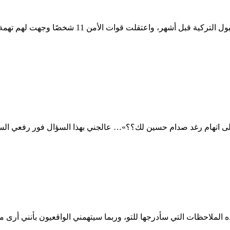
واشنطن/الأناضول المعارض الإيراني مسعود كان قد قتل ب
اتهام رغد صدام حسين لك؟؟»… عالجني بهذا السؤال فور رفعي السما
الملاحظات التي سأدرجها للتو، وربما سيتهمني الواقعيون بأنني أرى