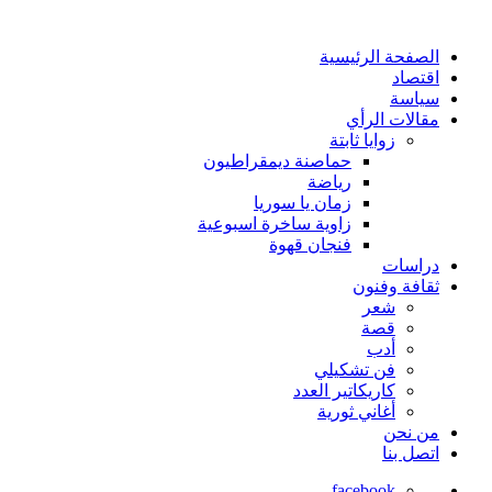
الصفحة الرئيسية
اقتصاد
سياسة
مقالات الرأي
زوايا ثابتة
حماصنة ديمقراطيون
رياضة
زمان يا سوريا
زاوية ساخرة اسبوعية
فنجان قهوة
دراسات
ثقافة وفنون
شعر
قصة
أدب
فن تشكيلي
كاريكاتير العدد
أغاني ثورية
من نحن
اتصل بنا
facebook