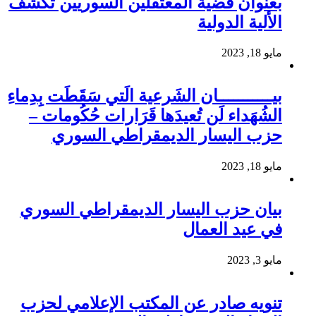
بعنوان قضية المعتقلين السوريين تكشف
الألية الدولية
مايو 18, 2023
بيـــــــــــان الشَرعية الَتي سَقَطَت بِدِماءِ
الشُهَداء لَن تُعيدَها قَرَارات حُكُومات –
حزب اليسار الديمقراطي السوري
مايو 18, 2023
بيان حزب اليسار الديمقراطي السوري
في عيد العمال
مايو 3, 2023
تنويه صادر عن المكتب الإعلامي لحزب