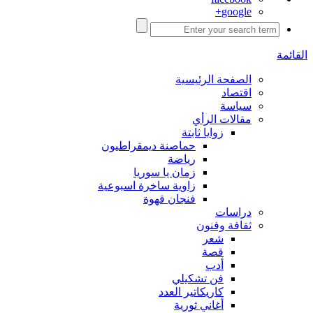
google+
القائمة
الصفحة الرئيسية
اقتصاد
سياسة
مقالات الرأي
زوايا ثابتة
حماصنة ديمقراطيون
رياضة
زمان يا سوريا
زاوية ساخرة اسبوعية
فنجان قهوة
دراسات
ثقافة وفنون
شعر
قصة
أدب
فن تشكيلي
كاريكاتير العدد
أغاني ثورية