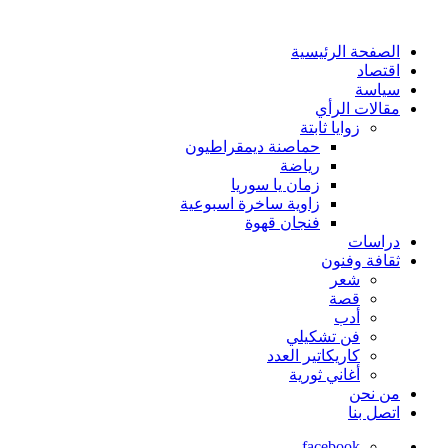
الصفحة الرئيسية
اقتصاد
سياسة
مقالات الرأي
زوايا ثابتة
حماصنة ديمقراطيون
رياضة
زمان يا سوريا
زاوية ساخرة اسبوعية
فنجان قهوة
دراسات
ثقافة وفنون
شعر
قصة
أدب
فن تشكيلي
كاريكاتير العدد
أغاني ثورية
من نحن
اتصل بنا
facebook