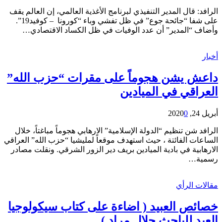
الرافد: قال المدير التنفيذي لبرنامج الأغذية العالمي، إن العالم يقف
على شفا “جائحة جوع” في ظل تفشي وباء “كورونا – كوفيد19”.
وأضاف “المدير” أن عدد الوفيات في ظل الكساد الاقتصادي…
أخبار
داعش يشن هجوماً على مقرات “حزب الله”
العراقي في الميادين
أبريل 24, 2020
0
الرافد شن تنظيم “الدولة الإسلامية” الارهابي هجوماً مباغتاً، خلال
الساعات الفائتة ، حيث استهدف موقعاً لمليشيا “حزب الله” العراقي
الارهابية في بادية الميادين بريف دير الزور الشرقي. ونقلت مصادر
رسمية…
مقالات الرأي
خصائص العبيد ( اضاءة على كتاب سيكولوجيا
العبد للباحث جلال مراد )