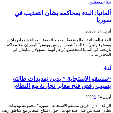
بدنا المعتقلين
ألمانيا: البدء بمحاكمة بشأن التعذيب في
سوريا
أبريل 24, 2020
0
الولاية القضائية العالمية توفّر مدخلا لتحقيق العدالة هيومان رايتس
ووتش (برلين) – قالت “هيومن رايتس ووتش” اليوم إن بدء محاكمة
تاريخية في ألمانيا لشخصين، يُزعم أنهما مسؤولان سابقان في
المخابرات…
أخبار
“منسقو الاستجابة ” يدين تهديدات طالته
بسبب رفض فتح معابر تجارية مع النظام
أبريل 24, 2020
0
الرافد : أدان “فريق منسقو الاستجابة – سوريا” مجموعة تهديدات
تطال عمله من قبل عدة جهات، حول افتتاح المعابر مع مناطق ريف