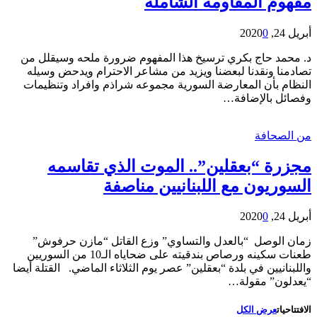
مفهوم المقاومة الشاملة
أبريل 24, 2020
0
د. محمد حاج بكري ترسيخ هذا المفهوم ضرورة ملحه وسيقلل من
تصادمنا ونقدنا لبعضنا ويزيد من مشاعر الاحترام ويدحض وسيله
النظام بأن المعارضة السورية مجموعه شراذم وافراد وتنظيمات
وفصائل بالإضافة…
من الصحافة
مجزرة “بعقلين”.. الموت الذي تقاسمه
السوريون مع اللبنانيين مناصفة
أبريل 24, 2020
0
زمان الوصل “بالعدل والتساوي” وزع القاتل “مازن حرفوش”
طعنات سكينه ورصاص بندقيته على ضحاياه الـ10 من السوريين
واللبنانيين في بلدة “بعقلين” عصر يوم الثلاثاء الماضي. القتلة أيضا
“يعدلون” مقولة…
الافتتاحيات
عرض الكل