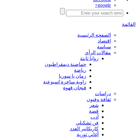
google+
القائمة
الصفحة الرئيسية
اقتصاد
سياسة
مقالات الرأي
زوايا ثابتة
حماصنة ديمقراطيون
رياضة
زمان يا سوريا
زاوية ساخرة اسبوعية
فنجان قهوة
دراسات
ثقافة وفنون
شعر
قصة
أدب
فن تشكيلي
كاريكاتير العدد
أغاني ثورية