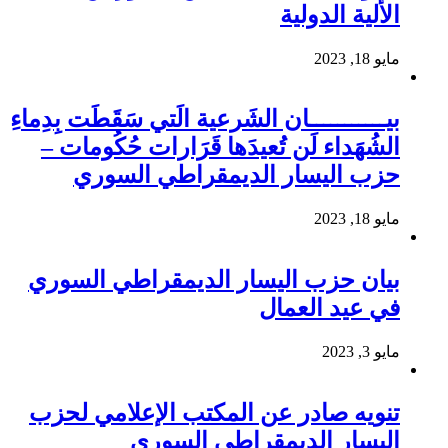
الألية الدولية
مايو 18, 2023
بيـــــــــــان الشَرعية الَتي سَقَطَت بِدِماءِ
الشُهَداء لَن تُعيدَها قَرَارات حُكُومات –
حزب اليسار الديمقراطي السوري
مايو 18, 2023
بيان حزب اليسار الديمقراطي السوري
في عيد العمال
مايو 3, 2023
تنويه صادر عن المكتب الإعلامي لحزب
اليسار الديمقراطي السوري