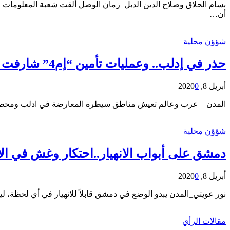
بسام الحلاق وصلاح الدين الدبل_زمان الوصل ألقت شعبة المعلومات ا
أن…
شؤؤن محلية
حذر في إدلب.. وعمليات تأمين “إم4” شارفت على نهايتها
أبريل 8, 2020
0
المدن – عرب وعالم تعيش مناطق سيطرة المعارضة في ادلب ومحطيها 
شؤؤن محلية
دمشق على أبواب الانهيار..احتكار وغش في الا
أبريل 8, 2020
0
نور عويتي_المدن يبدو الوضع في دمشق قابلاً للانهيار في أي لحظة
مقالات الرأي