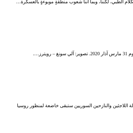
ام الطبي، لكننا، وبما أننا شعوب منطقةٍ موبوءةٍ بالعسكرة…
ز….
لة اللاجئين والنازحين السوريين ستبقى خاضعة لمنظور روسيا