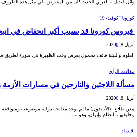
وائل قنديل – العربي الجديد كان من المفترض، في مثل هذه الظروف الو
كورونا "كوفيد- 19"
فيروس كورونا قد يسبب أكبر انحفاض في انبعاثا
أبريل 8, 2020
0
العلوم والبيئة هاتف محمول يعرض وقت الظهيرة في صورة لطريق فارغ تقريبا بمدينة ووهان 
مقالات الرأي
مسألة اللاجئين والنازحين في مسارات الأزمة 
أبريل 8, 2020
0
معن طلّاع_ (الأناضول) ما لم توجد معالجة دولية موضوعية ومتوافقة 
وحليفيها، النظام وإيران، وهو ما…
اقتصاد