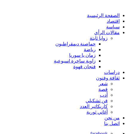
الصفحة الرئيسية
اقتصاد
سياسة
مقالات الرأي
زوايا ثابتة
حماصنة ديمقراطيون
رياضة
زمان يا سوريا
زاوية ساخرة اسبوعية
فنجان قهوة
دراسات
ثقافة وفنون
شعر
قصة
أدب
فن تشكيلي
كاريكاتير العدد
أغاني ثورية
من نحن
اتصل بنا
facebook