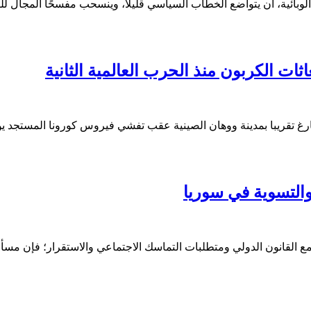
بائية، أن يتواضع الخطاب السياسي قليلًا، وينسحب مفسحًا المجال للكل
ت الكربون منذ الحرب العالمية الثانية
الصينية عقب تفشي فيروس كورونا المستجد يوم 31 مارس آذار 2020. تصوير: آلي سونغ – رويتر
والتسوية في سوريا
مع القانون الدولي ومتطلبات التماسك الاجتماعي والاستقرار؛ فإن مسأ