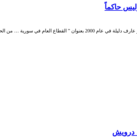
ليس حاكماً
حماية إلى المنافسة”، ورغم مرور كل تلك…
ة درويش