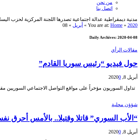
من نحن
اتصل بنا
مدنية ديمقراطية عدالة اجتماعية تصدرها اللجنة المركزية لحزب اليسار الديمقراطي ا
2020
»
Home
You are at:
»
أبريل
»
08
Daily Archives: 2020-04-08
مقالات الرأي
حول فيديو “رئيس سوريا القادم”
أبريل 8, 2020
0
تداول السوريون مؤخراً على مواقع التواصل الاجتماعي السوريين مقطع
شؤؤن محلية
“الأب السوري” قاتلا وقتيلا.. بالأمس أحرق نفسه
أبريل 8, 2020
0