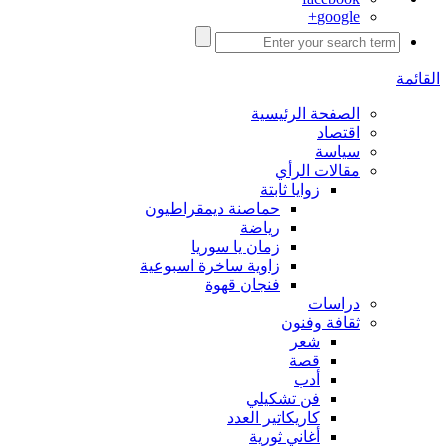
google+
القائمة
الصفحة الرئيسية
اقتصاد
سياسة
مقالات الرأي
زوايا ثابتة
حماصنة ديمقراطيون
رياضة
زمان يا سوريا
زاوية ساخرة اسبوعية
فنجان قهوة
دراسات
ثقافة وفنون
شعر
قصة
أدب
فن تشكيلي
كاريكاتير العدد
أغاني ثورية