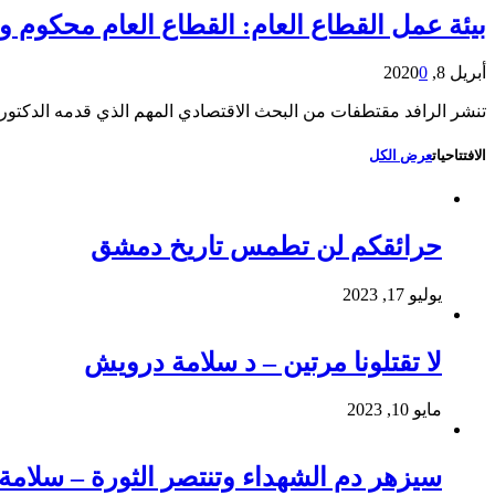
بيئة عمل القطاع العام: القطاع العام محكوم و
أبريل 8, 2020
0
تنشر الرافد مقتطفات من البحث الاقتصادي المهم الذي قدمه الدكتور عارف دليلة في عام 2000 بعنوان ” القطاع العام في سورية … من ال
الافتتاحيات
عرض الكل
حرائقكم لن تطمس تاريخ دمشق
يوليو 17, 2023
لا تقتلونا مرتين – د سلامة درويش
مايو 10, 2023
سيزهر دم الشهداء وتنتصر الثورة – سلام