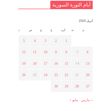
أيام الثورة السورية
القدس والربيع العربي في ندوة لحزب
اليسار
مايو 15, 2021
أبريل 2020
ن
ث
أرب
خ
ج
س
د
أسبوع ثقافي في ذكرى الاستقلال
أبريل 16, 2021
5
4
3
2
1
7
12
11
10
9
8
6
ما هي حقيقة مشاركة السويداء في
الثورة السورية ؟
14
19
18
17
16
15
13
أبريل 12, 2021
25
21
26
24
23
22
20
هل شاركت طرطوس والسلمية وحلب
30
29
28
27
في الثورة السورية ؟
مارس 29, 2021
« مارس
مايو »