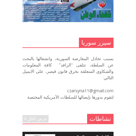
ما زلت خالدا في قلوبنا
ديسمبر 9, 2020
.منصورالاتاسي.( البوصلة في زمن
الضياع )
سيزر سوريا
ديسمبر 7, 2020
بسبب تخاذل المعارضة السورية، وانشغالها بالبحث
في الذكرى السنوية لرحيل الرفيق منصور أتاسي أبو مطيع
عن السلطة، تتلقى “الرافد” كافة المعلومات
رحمه الله. – عبد الله حاج محمد
والشكاوي المتعلقة بخرق قانون قيصر، على الايميل
ديسمبر 6, 2020
التالي:
لروحك المحبة والسلام أبا مطيع لن
czarsyria11@gmail.com
ننساك – خالد الحموري
لتقوم بدورها بإيصالها للسلطات الأمريكية المختصة
ديسمبر 6, 2020
نشاطات
عرض الكل