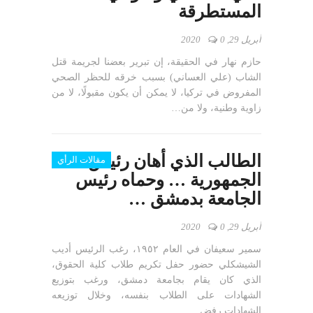
المستطرقة
أبريل 29, 2020
0
حازم نهار في الحقيقة، إن تبرير بعضنا لجريمة قتل
الشاب (علي العساني) بسبب خرقه للحظر الصحي
المفروض في تركيا، لا يمكن أن يكون مقبولًا، لا من
زاوية وطنية، ولا من…
الطالب الذي أهان رئيس
مقالات الرأي
الجمهورية … وحماه رئيس
الجامعة بدمشق …
أبريل 29, 2020
0
سمير سعيفان في العام ١٩٥٢، رغب الرئيس أديب
الشيشكلي حضور حفل تكريم طلاب كلية الحقوق،
الذي كان يقام بجامعة دمشق، ورغب بتوزيع
الشهادات على الطلاب بنفسه، وخلال توزيعه
الشهادات رفض…