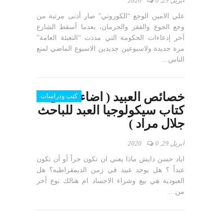
أبريل 29, 2020
0
علي الامين الوجع “الكوروني” صار أدنى مرتبة من
وجع الجوع والفقر والحرمان، بعدما أسقط الشارع
آخر إدعاءات الحكومة التي مددت “التعبئة العامة”
مرة جديدة ولاسبوعين جديدين الاسبوع الماضي لمنع
الناس…
خصائص العبيد ( اضاءة على
كتب ودراسات
كتاب سيكولوجيا العبد للباحث
جلال مراد )
أبريل 29, 2020
0
اياد حسن دايش ماذا يعني ان تكون حراً أو أن تكون
عبداً ؟ هل يوجد عبيد في زمن الديمقراطيه؟ هل
العبودية هي بيع وشراء الاجساد ام هنالك نوع أخر
من…