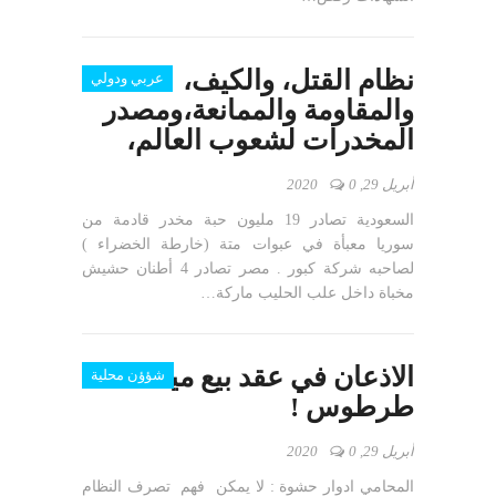
نظام القتل، والكيف،
عربي ودولي
والمقاومة والممانعة،ومصدر
المخدرات لشعوب العالم،
أبريل 29, 2020
0
السعودية تصادر 19 مليون حبة مخدر قادمة من
سوريا معبأة في عبوات متة (خارطة الخضراء )
لصاحبه شركة كبور . مصر تصادر 4 أطنان حشيش
مخباة داخل علب الحليب ماركة…
الاذعان في عقد بيع ميناء
شؤؤن محلية
طرطوس !
أبريل 29, 2020
0
المحامي ادوار حشوة : لا يمكن فهم تصرف النظام