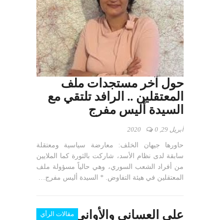
حول آخر مستجدات ملف
المعتقلين .. الرافد تلتقي مع
السيدة أليس مفرج
أبريل 29, 2020
0
حاورها جيهان الخلف: معارضة سياسية ومعتقلة
سابقة لدى نظام الأسد، شاركت بالثورة كما الملايين
من أفراد الشعب السوري، وهي حالياً مسؤولة ملف
المعتقلين في هيئة التفاوض. * السيدة أليس مفرج…
علي العساني والأواني
مقالات الرأي