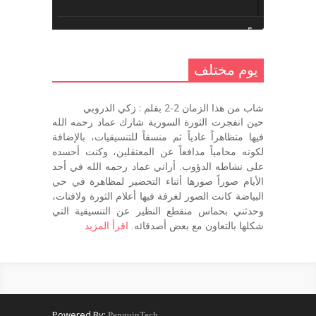
يوم مختلف 5 ..
أكتوبر 10, 2016
يوم مختلف
يوم مختلف …
شاب من هذا الزمان 2-2 بقلم : زكي الدروبي
سبتمبر 26, 2016
حين انفجرت الثورة السورية شارك عماد رحمه الله
فيها متظاهراً عادياً ثم منسقاً للتنسيقيات، بالإضافة
لكونه محامياً مدافعاً عن المعتقلين، وكنت أحسده
على نشاطه الدؤوب. أراني عماد رحمه الله في أحد
يوم مختلف 3
الأيام صوراً صورها أثناء التحضير لمظاهرة في حي
سبتمبر 22, 2016
البياضة كانت الصور لغرفة فيها أعلام الثورة ولافتات،
وحدثني بحماس منقطع النظير عن التنسيقية التي
شكلها بالتعاون مع بعض أصدقائه.
اقرأ المزيد
يوم مختلف – اليوم التالي
سبتمبر 22, 2016
Powered By:
PenguinTech