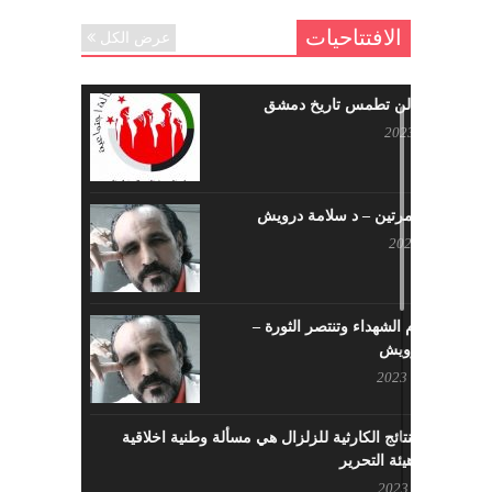
الافتتاحيات
عرض الكل
حرائقكم لن تطمس تاريخ دمشق
يوليو 17, 2023
لا تقتلونا مرتين – د سلامة درويش
مايو 10, 2023
سيزهر دم الشهداء وتنتصر الثورة –
سلامة درويش
مارس 16, 2023
معالجة النتائج الكارثية للزلزال هي مسألة وطنية اخلاقية
بإمتياز – هيئة التحرير
فبراير 21, 2023