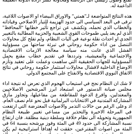
الداعمة له.
هذه النتائج المتواضعة لـ”همتي” والاوراق البيضاء او الاصوات اللاغية،
ترقى في البعد السياسي الى حدود الهزيمة للتيار الاصلاحي وقياداته
والخطاب الذي تحمله، وتكشف عن تراجع تأثير خطابها “المحافظ”
الذي لم يعد يلبي طموحات القوى الشعبية والحزبية المطالبة بالتغيير
الجدي او احداث نقلة نوعية في آليات النظام، ولم تفلح كل محاولات
التنصل من اداء حكومة روحاني في تبرئة ساحتها من مسؤولية
الفشل الذي عانت منه سياسة معالجة الازمات الاقتصادية
والاجتماعية والمعيشية، وترددها في تقديم خطاب مقنع يحمل
المسؤولية للجهات الحقيقية التي ساهمت وعملت على تعقيد وتأزم
الاوضاع الداخلية لافشال محاولات استثمار حكومة روحاني في نتائج
الاتفاق النووي الاقتصادية والانفتاح على المجتمع الدولي.
لا شك ان النظام نجح في استيعاب الهجوم الذي تعرض له نتيجة اداء
مجلس صيانة الدستور في استبعاد ابرز المرشحين الاصلاحيين
والمعتدلين، وافرغ الدعوة للمقاطعة من مفاعيلها، وتجاوز مأزق
المشاركة المتدنية في الانتخابات البرلمانية قبل نحو عام نصف العام.
اذ وعلى الرغم من حالات التذمر والاصوات المعترضة التي ارتفعت
في المرحلة الاخيرة والتحذير من مساعي تغيير طبيعة النظام
الجمهورية وتحويله الى نظام خلافة وسلطة دينية مطلقة. فان ارتفاع
نسبة المشاركة الى حدود 49 في المئة وفوز مرشحه بنسبة 64 في
المئة من اصوات المقترعين، حققت له اهدافاً استراتيجية لم يكن