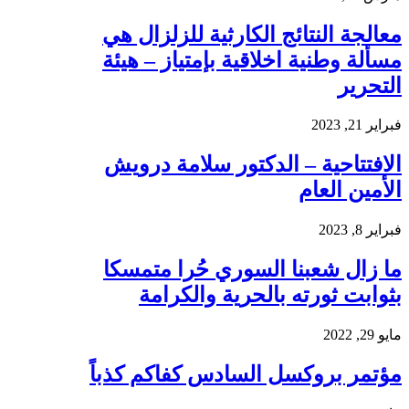
معالجة النتائج الكارثية للزلزال هي
مسألة وطنية اخلاقية بإمتياز – هيئة
التحرير
فبراير 21, 2023
الافتتاحية – الدكتور سلامة درويش
الأمين العام
فبراير 8, 2023
ما زال شعبنا السوري حُرا متمسكا
بثوابت ثورته بالحرية والكرامة
مايو 29, 2022
مؤتمر بروكسل السادس كفاكم كذباً