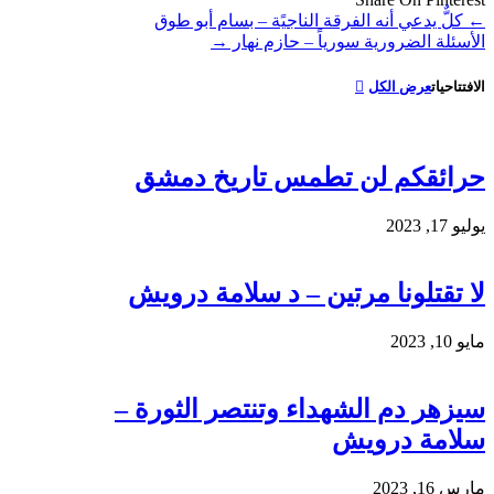
←
كلٌّ يدعي أنه الفرقة الناجيًة – بسام أبو طوق
الأسئلة الضرورية سورياً – حازم نهار
→
الافتتاحيات
عرض الكل
حرائقكم لن تطمس تاريخ دمشق
يوليو 17, 2023
لا تقتلونا مرتين – د سلامة درويش
مايو 10, 2023
سيزهر دم الشهداء وتنتصر الثورة –
سلامة درويش
مارس 16, 2023