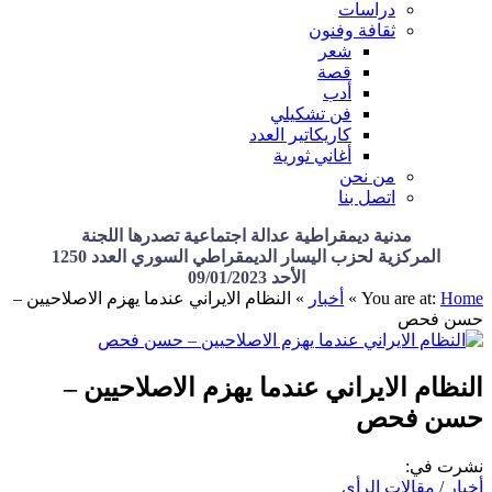
دراسات
ثقافة وفنون
شعر
قصة
أدب
فن تشكيلي
كاريكاتير العدد
أغاني ثورية
من نحن
اتصل بنا
مدنية ديمقراطية عدالة اجتماعية تصدرها اللجنة
المركزية لحزب اليسار الديمقراطي السوري العدد 1250
الأحد 09/01/2023
Home
You are at:
»
أخبار
»
النظام الايراني عندما يهزم الاصلاحيين –
حسن فحص
النظام الايراني عندما يهزم الاصلاحيين –
حسن فحص
نشرت في:
أخبار
/
مقالات الرأي