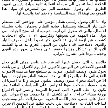
الخلافة ايضا تتحول الى مرحلة انتقالية ثانية بقيادة رئيسي لتمهيد
الطريق امام وصول الشخصية التي من المفترض ان تتولى هذا
الموقع بعد تهيئة الارضية السياسية والاجتماعية والدينية لها.
واذا ما كان وصول رئيسي يشكل مؤشرا على الهواجس التي تسيطر
على تيار السلطة ومستقبل قيادة النظام وضمان آليات سلسلة
للانتقال، والتي قد تتحول الى ازمة حقيقية اذا لم تنجح الجهات التي
تتولى هذه المهمة في تسويقها وتكريسها. الا ان نتائج الانتخابات
كشفت عن ازمة اخرى قد تكون اكثر تعقيدا داخل صفوف التيار
والقوى الاصلاحية، قد لا يكون من السهل الجزم بتداعياتها السلبية
الان، الا انها تشكل مؤشرا حقيقيا على مستقبل ودور هذه القوى
وحجم تأثيرها على الشارع الايراني.
فالاصوات التي حصل عليها المرشح عبدالناصر همتي الذي دخل
الحضن الاصلاحي في اليومين الاخيرين قبل يوم الاقتراع، والتي بلغت
نحو 2 مليون ونصف المليون صوت، لم يستطع فيها منافسة الاصوات
اللاغية التي حلت بالمركز الثاني بعد المرشح الفائز وتجاوزت نسبتها
14 في المئة بنحو 4 مليون ونصف المليون صوت. واذا ما اعتبرنا ان
هذه الاصوات شكلت صوتا اعتراضيا على السياسات القائمة وقد
تكون ردا على الفتوى التي اصدرها المرشد واعتبر فيها الاقتراع
بورقة بيضاء “حرام”. الا انها تكشف، اذا ما جمعت مع الاصوات التي
حصل عليها همتي، حجم الكتلة البشرية التي مازالت تتأثر وتستجيب
لنداءات القيادات الاصلاحية التي دخلت بثقلها في اليومين الاخيرين
لمنع وصول رئيسي الى الرئاسة ومحاولة كسر ارادة الدولة العميقة