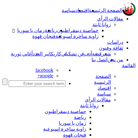
الصفحة الرئيسية
اقتصاد
سياسة
مقالات الرأي
زوايا ثابتة
حماصنة ديمقراطيون
رياضة
زمان يا سوريا
زاوية ساخرة اسبوعية
فنجان قهوة
دراسات
ثقافة وفنون
شعر
قصة
أدب
فن تشكيلي
كاريكاتير العدد
أغاني ثورية
من نحن
اتصل بنا
القائمة
facebook
google+
الصفحة
الرئيسية
اقتصاد
سياسة
مقالات الرأي
زوايا ثابتة
حماصنة ديمقراطيون
رياضة
زمان يا سوريا
زاوية ساخرة اسبوعية
فنجان قهوة