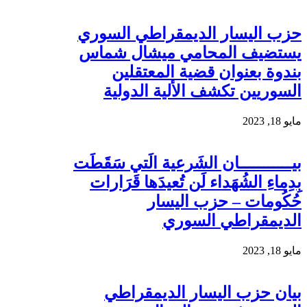
حزب اليسار الديمقراطي السوري
يستضيف المحامي ميشال شماس
بندوة بعنوان قضية المعتقلين
السوريين تكشف الألية الدولية
مايو 18, 2023
بيـــــــــــان الشَرعية الَتي سَقَطَت
بِدِماءِ الشُهَداء لَن تُعيدَها قَرَارات
حُكُومات – حزب اليسار
الديمقراطي السوري
مايو 18, 2023
بيان حزب اليسار الديمقراطي