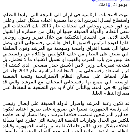
-
يونيو 21, 2021
0
انتهت الانتخابات الرئاسية في ايران الى النتيجة التي ارادها النظام،
واستطاع ايصال المرشح الذي بدأ مسيرة اعداده بشكل عملي وعلني
مع فوز حسن روحاني في انتخابات عام 2013، تلك الانتخابات التي
سعى النظام والدولة العميقة حينها ان يقلل من خسائره او القبول
بالحد الادنى من الخسائر التكتيكية من خلال تمرير وصول روحاني
تفاديا لعودة الرئيس الاسبق الراحل هاشمي رفسنجاني الذي وصل
حينها الى نقطة افتراق واضحة ومنهجية مع المرشد وقوى السلطة
التي تقبض على النظام من خلف الكواليس. والكلام عن رفسنجاني
هنا ليس من باب الضرب بالغيب او تحميل الاشياء ما لا تحتمل، بل
فضحته تصريحات وزير الامن الاسبق حيدر مصلحي الذي كشف ان
قرار استبعاد رفسنجاني من الانتخابات الرئاسية عام 2013 جاء في
اطار الحفاظ على مصالح النظام الاستراتيجية ونتيجة الشعبية
الواسعة التي يتمتع بها رفسنجاني المختلف مع المرشد والتي قد
تتجاوز 90 في المئة، وبالتالي كان لا بد من التضحية به للحفاظ على
مصالح النظام العليا.
قد تكون رغبة المرشد واصرار الدولة العميقة على ايصال رئيسي
الى رئاسة الجمهورية تعبيرا عن ضرورة على طريق اعداده ليكون
احد ابرز المرشحين لمنصب خلافة المرشد ، وهذا مسار او بعد خاضع
للكثير من الجدل وتوازنات اللحظة التاريخية التي تطرح فيها مسألة
الخلافة بشكل جدي. فالمرحلة الانتقالية بين رئاسة الجمهورية وقيادة
النظام، قد لا تعني نهائية الخيار لدى قوى النظام المقررة، ما يجعل