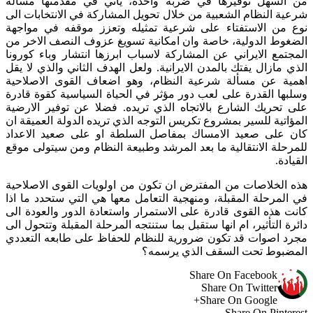
من السهل توفيرها في ضربة واحدة، يأتي في مقدمتها مسألة
شرعية النظام الشعبية من خلال تحويل المشاركة في الانتخابات الى
نوع من الاستفتاء على شرعية تمثيله وتعزز موقفه في مواجهة
الضغوط الدولية، خاصة وان امكانية تسويغ عزوف النصف الاخر من
المجتمع الايراني عن المشاركة لاسباب ابرزها انتشار وباء كورونا
الذي مازال يفتك بالمدن الايرانية. ولعل الهدف الثاني والذي لا يقل
اهمية عن مسألة شرعية النظام، وهو اضعاف القوى الاصلاحية
وسلبها القدرة على لعب دور مؤثر في الحياة السياسية كقوة قادرة
على تحريك الشارع بالاتجاه الذي تريده. فضلا عن توفير الارضية
المؤاتية للسير بمشروع تكريس التوجه الذي تريده الدولة العميقة ان
كان على صعيد الامساك بمفاصل السلطة او على صعيد الاعداد
للمرحلة الانتقالية ما بعد المرشد وطبيعة النظام ومن سيتولى موقع
القيادة.
هذه الخلاصات من المفترض ان تكون من اولويات القوى الاصلاحية
في المرحلة المقبلة، ومنهجية التعامل معها هي التي ستحدد ما اذا
كانت هذه القوى قادرة على الاستمرار واستعادة الدور والعودة الى
دائرة التأثير، ام انها ستقبل بما ستنتجه المرحلة المقبلة وتتحول الى
مجرد اصوات قد تكون ضرورية للنظام للحفاظ على طابعه التعددي
المضبوط تحت السقف الذي يرسمه؟
Share On Facebook
Share On Twitter
Share On Google+
Share On Pinterest