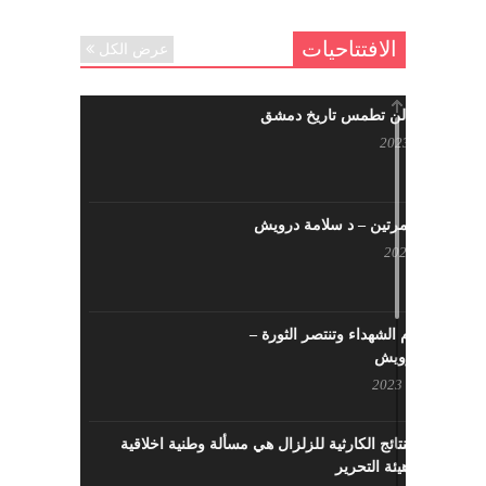
الافتتاحيات
عرض الكل
حرائقكم لن تطمس تاريخ دمشق
يوليو 17, 2023
لا تقتلونا مرتين – د سلامة درويش
مايو 10, 2023
سيزهر دم الشهداء وتنتصر الثورة –
سلامة درويش
مارس 16, 2023
معالجة النتائج الكارثية للزلزال هي مسألة وطنية اخلاقية
بإمتياز – هيئة التحرير