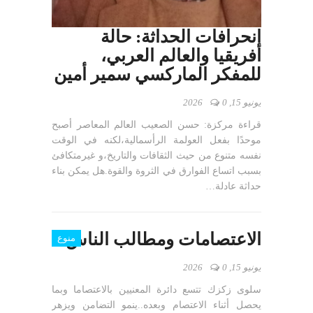
انحرافات الحداثة: حالة
أفريقيا والعالم العربي،
للمفكر الماركسي سمير أمين
يونيو 15, 2026
0
قراءة مركزة: حسن الصعيب العالم المعاصر أصبح
موحدًا بفعل العولمة الرأسمالية،لكنه في الوقت
نفسه متنوع من حيث الثقافات والتاريخ،و غيرمتكافئ
بسبب اتساع الفوارق في الثروة والقوة.هل يمكن بناء
حداثة عادلة…
الاعتصامات ومطالب الناس
منوع
يونيو 15, 2026
0
سلوى زكزك تتسع دائرة المعنيين بالاعتصاما وبما
يحصل أثناء الاعتصام وبعده..ينمو التضامن ويزهر