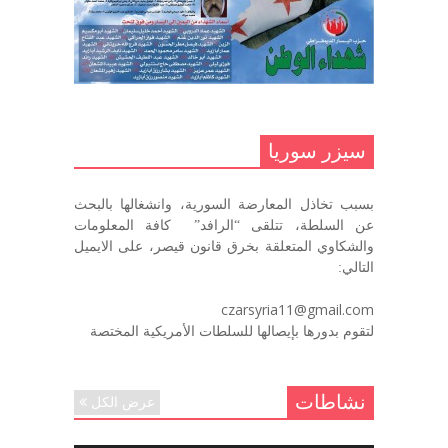
مناضل بحجم الوطن …منصور الاتاسي .
ما زلت خالدا في قلوبنا
ديسمبر 9, 2020
.منصورالاتاسي.( البوصلة في زمن
الضياع )
سيزر سوريا
ديسمبر 7, 2020
بسبب تخاذل المعارضة السورية، وانشغالها بالبحث
في الذكرى السنوية لرحيل الرفيق منصور أتاسي أبو مطيع
عن السلطة، تتلقى “الرافد” كافة المعلومات
رحمه الله. – عبد الله حاج محمد
والشكاوي المتعلقة بخرق قانون قيصر، على الايميل
ديسمبر 6, 2020
التالي:
لروحك المحبة والسلام أبا مطيع لن
czarsyria11@gmail.com
ننساك – خالد الحموري
لتقوم بدورها بإيصالها للسلطات الأمريكية المختصة
ديسمبر 6, 2020
نشاطات
عرض الكل