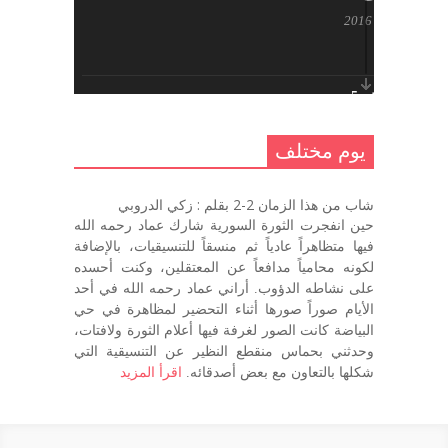
أكتوبر 17, 2016
يوم مختلف 5 ..
أكتوبر 10, 2016
يوم مختلف
يوم مختلف …
شاب من هذا الزمان 2-2 بقلم : زكي الدروبي
سبتمبر 26, 2016
حين انفجرت الثورة السورية شارك عماد رحمه الله
فيها متظاهراً عادياً ثم منسقاً للتنسيقيات، بالإضافة
لكونه محامياً مدافعاً عن المعتقلين، وكنت أحسده
على نشاطه الدؤوب. أراني عماد رحمه الله في أحد
يوم مختلف 3
الأيام صوراً صورها أثناء التحضير لمظاهرة في حي
سبتمبر 22, 2016
البياضة كانت الصور لغرفة فيها أعلام الثورة ولافتات،
وحدثني بحماس منقطع النظير عن التنسيقية التي
شكلها بالتعاون مع بعض أصدقائه.
اقرأ المزيد
يوم مختلف – اليوم التالي
سبتمبر 22, 2016