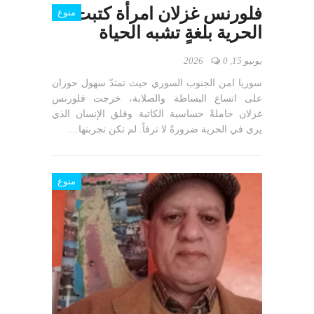
فلورنس غزلان امرأة كتبت
منوع
الحرية بلغةٍ تشبه الحياة
يونيو 15, 2026
0
سوريا امن الجنوب السوري حيث تمتدّ سهول حوران
على اتساع البساطة والصلابة، خرجت فلورنس
غزلان حاملةً حساسية الكاتبة وقلق الإنسان الذي
يرى في الحرية ضرورةً لا ترفاً. لم تكن تجربتها…
منوع