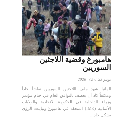
هامبورغ وقضية اللاجثين
السوريين
يونيو 23, 2026
0
المانيا شهد ملف اللاجئين السوريين نقاشاً حاداً
ومكثفاً كاد أن يعصف بالتوافق العام في ختام مؤتمر
وزراء الداخلية في الحكومة الاتحادية والولايات
الألمانية (IMK) المنعقد في هامبورغ.وتباينت الرؤى
بشكل حاد…