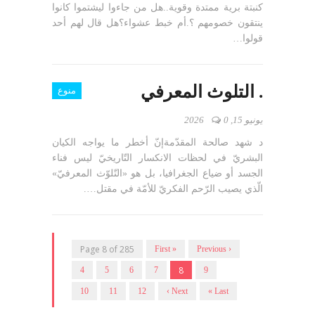
كنبتة برية ممتدة وقوية..هل من جاءوا ليشتموا كانوا
ينتقون خصومهم ؟.أم خبط عشواء؟هل قال لهم أحد
قولوا…
. التلوث المعرفي
منوع
يونيو 15, 2026
0
د شهد صالحة المقدّمةإنّ أخطر ما يواجه الكيان
البشريّ في لحظات الانكسار التّاريخيّ ليس فناء
الجسد أو ضياع الجغرافيا، بل هو «التّلوّث المعرفيّ»
الّذي يصيب الرّحم الفكريّ للأمّة في مقتل….
Page 8 of 285
« First
‹ Previous
8
4
5
6
7
9
10
11
12
Next ›
Last »