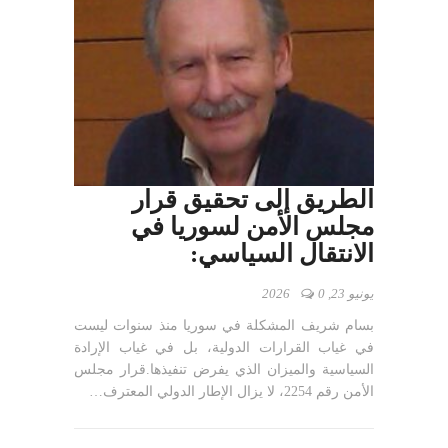
الطريق إلى تحقيق قرار
مجلس الأمن لسوريا في
الانتقال السياسي:
يونيو 23, 2026
0
بسام شريف المشكلة في سوريا منذ سنوات ليست
في غياب القرارات الدولية، بل في غياب الإرادة
السياسية والميزان الذي يفرض تنفيذها.قرار مجلس
الأمن رقم 2254، لا يزال الإطار الدولي المعترف…