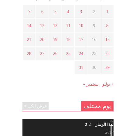
أسبوع ثقافي في ذكرى الاستقلال
أبريل 16, 2021
2
7
6
5
4
3
1
9
14
13
12
11
10
8
ما هي حقيقة مشاركة السويداء في
الثورة السورية ؟
16
21
20
19
18
17
15
أبريل 12, 2021
23
28
27
26
25
24
22
هل شاركت طرطوس والسلمية وحلب
30
31
29
في الثورة السورية ؟
مارس 29, 2021
« يوليو
سبتمبر »
يوم مختلف
عرض الكل
شاب من هذا الزمان 2-2
أبريل 30, 2017