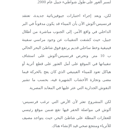
لسبر الغور على طول شواطيء جبيل عام 2000.
لكن، وبعد إجراء اختبارات جيوفيزيائية جديدة، تعتقد
فرنسيس-ألوش الآن بأن الميناء قد يكون مدفوناً في البر
الداخلي في واقع الأمر، إلى الجنوب مباشرة من أطلال
جبيل، حيث كشفت التنقيبات عن وجود مراسي سفينة
فينيقية وخط ساحلي قديم يرتفع فوق شاطئ البحر الحالي
ب 10 متر. وتحرص فرنسيس-ألوش على استئناف
تنقيباتها في الموقع على أمل العثور على قطع أثرية أو
هياكل تعود للميناء الفينيقي الذي كان يعج بالحركة فيما
مضى وتجارة الأخشاب الشهيرة فيه، بحسب ما تشير
النقوش الجدارية التي عثر عليها في المعابد المصرية.
لكن المشروع تعثر لأن الأرض التي ترغب فرنسيس-
ألوش في مواصلة الحفر فيها تقع ضمن موقع رئيسي
للعقارات المطلة على شاطئ البحر، حيث يتواجد مصيف
للأثرياء ومنتجع صحي قيد الإنشاء هناك.