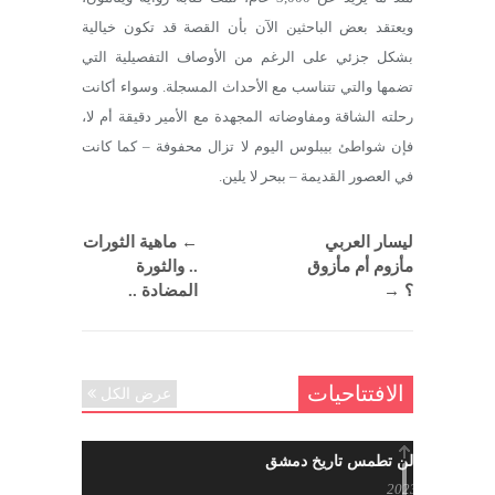
ويعتقد بعض الباحثين الآن بأن القصة قد تكون خيالية
بشكل جزئي على الرغم من الأوصاف التفصيلية التي
تضمها والتي تتناسب مع الأحداث المسجلة. وسواء أكانت
رحلته الشاقة ومفاوضاته المجهدة مع الأمير دقيقة أم لا،
فإن شواطئ بيبلوس اليوم لا تزال محفوفة – كما كانت
في العصور القديمة – ببحر لا يلين.
ليسار العربي
←
ماهية الثورات
مأزوم أم مأزوق
.. والثورة
؟
→
المضادة ..
الافتتاحيات
عرض الكل
حرائقكم لن تطمس تاريخ دمشق
يوليو 17, 2023