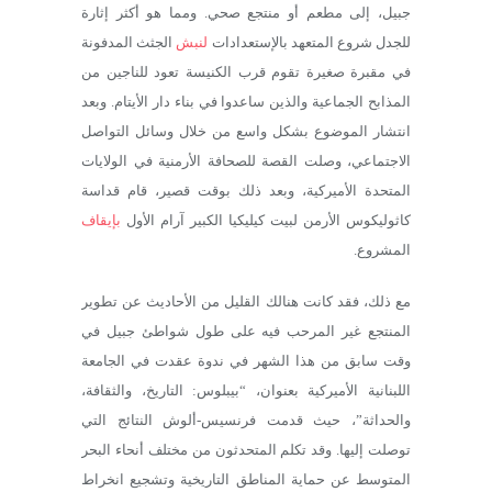
جبيل، إلى مطعم أو منتجع صحي. ومما هو أكثر إثارة
للجدل شروع المتعهد بالإستعدادات
لنبش
الجثث المدفونة
في مقبرة صغيرة تقوم قرب الكنيسة تعود للناجين من
المذابح الجماعية والذين ساعدوا في بناء دار الأيتام. وبعد
انتشار الموضوع بشكل واسع من خلال وسائل التواصل
الاجتماعي، وصلت القصة للصحافة الأرمنية في الولايات
المتحدة الأميركية، وبعد ذلك بوقت قصير، قام قداسة
كاثوليكوس الأرمن لبيت كيليكيا الكبير آرام الأول
بإيقاف
المشروع.
مع ذلك، فقد كانت هنالك القليل من الأحاديث عن تطوير
المنتجع غير المرحب فيه على طول شواطئ جبيل في
وقت سابق من هذا الشهر في ندوة عقدت في الجامعة
اللبنانية الأميركية بعنوان، “بيبلوس: التاريخ، والثقافة،
والحداثة”، حيث قدمت فرنسيس-ألوش النتائج التي
توصلت إليها. وقد تكلم المتحدثون من مختلف أنحاء البحر
المتوسط عن حماية المناطق التاريخية وتشجيع انخراط