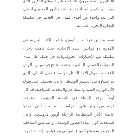
اللبنانيون المعاصرون للكشف عن الموقع الدقيق الذي
يمكن أن يكون الميناء قد دفن فيه والدور المحوري لجبيل،
التي تعد واحدة من أقدم المدن في العالم، في سلسلة
التجارة البحرية القديمة.
تقود مارتين فرنسيس-ألوش، عالمة الآثار البحرية في
الكوليج دو فرانس، هذه الأبحاث، حيث قامت بإجراء
سلسلة من الإختبارات الجيوفيزيائية في جبيل على مدى
السنوات الخمس الماضية. وتحدت نتائج فرنسيس- ألوش
الافتراض طويل الأمد القائل بأن ميناء جبيل الحالي، الذي
تم إنشاؤه في العصور الوسطى والذي تصطف على طوله
الآن قوارب الصيد والمطاعم والمحلات السياحية، قد كان
أيضاً موقع الميناء في الحقبة الفينيقية. اعتمدت
فرنسيس-ألوش على الدراسات المسحية التي أجرتها
عالمة الآثار البريطانية الراحلة أونور فروست، والتي
استبعدت كون ميناء العصور الوسطى والمناطق الساحلية
المحيطة به موقع الميناء الفينقي بعد قيامها بإحداث ثقوب