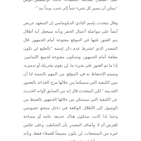
“يمكن أن يسير كل شيء جنباً إلى جنب، ويداً بيد.”
وقال متحدث بإسم النادي الدبلوماسي إن المتعهد حريص
أيضاً على مواصلة أعمال الحفر وبأنه سيجعل أية أطلال
يتم العثور عليها في الموقع مفتوحة أمام الجمهور. قال
المصدر الذي اشترط عدم ذكر إسمه “بالطبع لن تكون
مغلقة أمام الجمهور، وستكون مفتوحة لجميع اللبنانيين.
إذا ما تم العثور على شيء ما، لن نقوم بتحريكه أو تدميره،
وسيتم الإحتفاظ به في الموقع. من المهم بالنسبة لنا أن
نبين الكيفية التي سيمكننا من خلالها مزج الحداثة بالعصور
القديمة.” لكن المتحدث قال إنه من السابق لأوانه الحديث
عن الكيفية التي سيتمكن من خلالها الجمهور بالضبط من
الوصول إلى الأطلال الواقعة في داخل منتجع خصوصي
وعما إذا كانت ستكون هناك حديقة عامة أو مساحة
للعرض أم لا. وأضاف المصدر بأن الشاطئ، وعلى عكس
غيره من المنتجعات، لن يكون مسيجاً للعملاء فقط، وبأنه