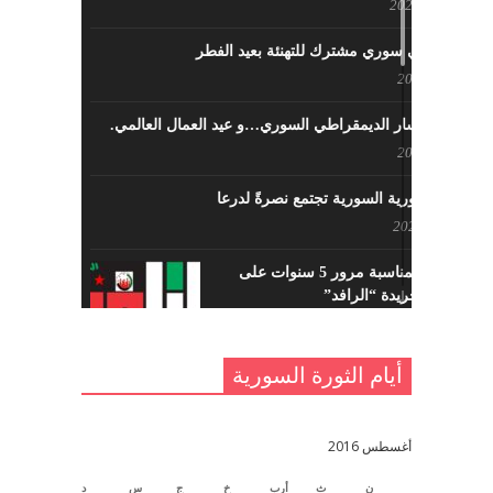
مايو 23, 2022
لقاء تركي سوري مشترك للتهنئة بعيد الفطر
مايو 8, 2022
حزب اليسار الديمقراطي السوري…و عيد العمال العالمي.
مايو 8, 2022
القوى الثورية السورية تجتمع نصرةً لدرعا
يوليو 7, 2021
احتفالية بمناسبة مرور 5 سنوات على
تأسيس جريدة “الرافد”
مايو 23, 2021
أيام الثورة السورية
القدس والربيع العربي في ندوة لحزب
اليسار
مايو 15, 2021
أغسطس 2016
ن
ث
أرب
خ
ج
س
د