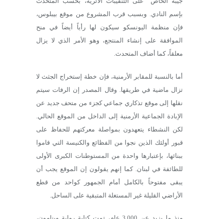
جيبه الخاص” على التنقيبات الأثرية، بحسب المتحدث
بإسم النادي. وبسبب قرب المشروع من موقع بيبلوس،
فإن منظمة اليونسكو سيكون لها رأياً أيضاً في منح
الموافقة على إنشاء المنتجع، وهو الأمر الذي لا يزال
معلقاً، كما أضاف المتحدث.
أما بالنسبة للمقابر الأرمنية، فإن خطة إستخراج الجثث لا
تزال ماضية في طريقها. وقال المصدر إن الرفات سيتم
نقلها إلى موقع تذكاري جماعي كجزء من متحف جديد عن
الإبادة الجماعية الأرمنية إلى الداخل من الموقع الحالي.
لكن النشطاء يتعهدون بمواصلة معركتهم للحفاظ على
قبور أولئك الذين نجوا من الفظائع والكنيسة التي قاموا
ببنائها، بإعتبارها واحدة من المستوطنات الكبرى الأولى
للطائفة في لبنان. كما إنهم يقولون إن الموقع يجب أن
يبقى مفتوحاً بالكامل أمام الجمهور كواحد من قطع
الأراضي القليلة غير المستغلة المتبقية على الساحل.
منذ ما يزيد عن 3,000 عام، تمت كتابة رواية وينامون،