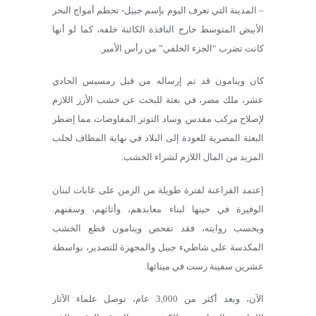
– المدينة التي تعرف اليوم بإسم جبيل- تحطم أمواج البحر
الأبيض المتوسط خارج النافذة الكائنة خلفه، كما لو أنها
كانت تضرب “الجزء الخلفي” من رأس الأمير.
كان وينامون قد تم إرساله من قبل رمسيس الحادي
عشر، ملك مصر، في بعثة للبحث عن خشب الأرز اللازم
لإصلاح مركب مقدس. وساد التوتر المفاوضات مما إضطر
البعثة المصرية للعودة إلى البلاد في نهاية المطاف لجلب
المزيد من المال اللازم لشراء الخشب.
إعتمد الفراعنة لفترة طويلة من الزمن على غابات لبنان
الوفيرة في حينها لبناء معابدهم، وأثاثهم، وسفنهم.
وبحسب روايته، فقد تفحص وينامون قطع الخشب
المكدسة على شاطيء جبيل والمجهزة للتصدير، بواسطة
عشرين سفينة رست في مينائها.
الآن، وبعد أكثر من 3,000 عام، توصل علماء الآثار