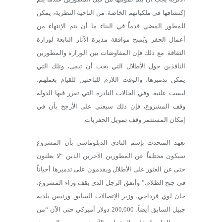
إكتشافها في ملكياتهم الخاصة. من الناحية النظرية، يمكن
للمطور المضي قدماً في البناء ما أن يتم الإنتهاء من
أعمال الحفر ويُمنح موافقة مديرة الآثار التابعة لوزارة
الثقافة. مع ذلك فإن المفاوضات بين الوزارة والمطورين
النافذين حول الأطلال التي يجب أن تبقى، وتلك التي
يمكن تدميرها، والوقت اللازم للباحثين للقيام بعملهم،
ليست علنية. وفي الحالات النادرة التي تقرر فيها الدولة
وقف المشروع، فإن ذلك سيعني على الأرجح بأن في
إمكان المستثمر وقف تمويل الحفريات.
تعهد المتحدث بإسم النادي الدبلوماسي بأن المشروع
سيكون مختلفاً عن المطورين الآخرين الذين “لا يعلنون
حتى عن العثور على الأطلال ويقدمون على تدميرها أحياناً
في جنح الظلام.” وأنفق الرجل الذي يقف وراء المشروع،
جان لوي قرداحي، وزير الإتصالات السابق ورئيس بلدية
جبيل السابق أيضاً، 200,000 دولار أميركي حتى الآن “من