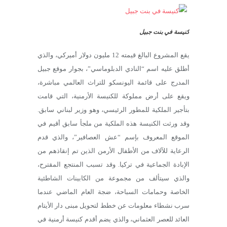
كنيسة في بنت جبيل
يقع المشروع البالغ قيمته 12 مليون دولار أميركي، والذي
أطلق عليه اسم “النادي الدبلوماسي”، بجوار موقع جبيل
المدرج على قائمة اليونسكو للتراث العالمي مباشرة،
ويقع على أرض مملوكة للكنيسة الأرمنية، التي قامت
بتأجير الملكية للمطور الرئيسي، وهو وزير لبناني سابق.
وقد ورثت الكنيسة هذه الملكية من ملجأ سابق أقيم في
الموقع المعروف بإسم “عش العصافير”، والذي قدم
الرعاية للآلاف من الأطفال الأرمن الذين تم إنقاذهم من
الإبادة الجماعية في تركيا. وقد تسبب المنتجع المقترح،
والذي سيتألف من مجموعة من الكابينات الشاطئية
الخاصة وحمامات السباحة، ضجة العام الماضي عندما
سرب نشطاء معلومات عن خطط لتحويل مبنى دار الأيتام
العائد للعصر العثماني، والذي يضم أقدم كنيسة أرمنية في