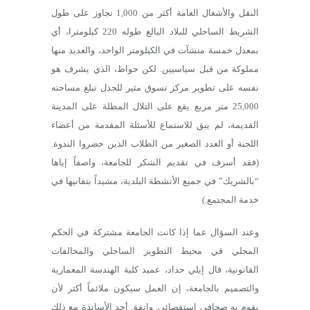
النقل والأشغال العامة أكثر من 1,000 تجاوز على طول
الشريط الساحلي للبلاد البالغ طوله 220 كيلومترا، أي
بمعدل خمسة منشآت في الكيلومتر الواحد، والعديد منها
مملوكة من قبل سياسيين. لكن حواط، الذي يشرف هو
نفسه على تطوير مركز تسوق مثير للجدل تبلغ مساحته
25,000 متر مربع يقع على التلال المطلة على المدينة
القديمة، لم يبق للاستماع للأسئلة المقدمة من أعضاء
اللجنة أو العدد الصغير من الطلاب الذين حضروا الندوة.
(فقد أسرف في تقديم الشكر للجامعة، واصفاً إياها
“بالشريك” في جميع الأنشطة البلدية، مشيداً بتفانيها في
خدمة المجتمع.)
وعند السؤال عما إذا كانت الجامعة مشتركة في الحكم
المحلي في محيط التطوير الساحلي والمخالفات
القانونية، قال إيلي حداد، عميد كلية الهندسة المعمارية
والتصميم بالجامعة، إن العمل سيكون ملائماً أكثر لأن
يقوم به صحافي استقصائي. واتفق أحد الأساتذة مع ذلك