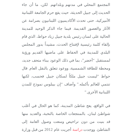
المجتمع المحلي في مدنهم وبلداتهم. لكن، ما أن جاء
الحديث إلى جبيل الحديثة، حيث يقع حرم الجامعة اللبنانية
الأميركية، حتى تحدث الأكاديميون اللبنانيون بصرامة عن
الآثار والعصور القديمة. فيما جاء الذكر الوحيد للمدينة
الحالية على لسان رئيس بلدية جبيل زياد حواط، الذي قام
بإلقاء كلمة رئيسية لإفتتاح الحدث، مشيداً بدور المجلس
البلدي للمدينة في الحفاظ على ماضيها القديم ورؤية
لمستقبل “أخضر”، بما في ذلك الوعود ببناء متحف جديد،
ومحطة للطاقة الشمسية، ووعود تتعلق بالنقل العام. قال
حواط “ليست جبيل ملكاً لسكان جبيل فحسب، لكنها
تنتمي للعالم بأكمله.” وأضاف “إن بيبلوس نموذج للمدن
اللبنانية الأخرى.”
في الواقع، يعج شاطئ المدينة، كما هو الحال في أغلب
شواطئ لبنان، بالمنتجعات الخاصة بالنخبة، والعديد منها
قد بنيت من دون تراخيص ومنعت وصول العامة إلى
الشاطئ. ووجدت
دراسة
أجريت عام 2012 من قبل وزارة