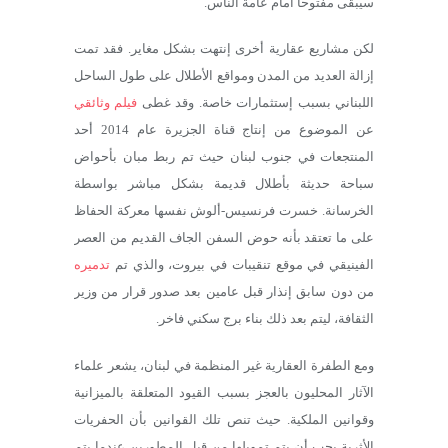
سيبقى مفتوحاً أمام عامة الناس.
لكن مشاريع عقارية أخرى إنتهت بشكل مغاير. فقد تمت
إزالة العديد من المدن ومواقع الأطلال على طول الساحل
اللبناني بسبب إستثمارات خاصة. وقد غطى
فيلم وثائقي
عن الموضوع من إنتاج قناة الجزيرة عام 2014 أحد
المنتجعات في جنوب لبنان حيث تم ربط مبان بأحواض
سباحة حديثة بأطلال قديمة بشكل مباشر بواسطة
الخرسانة. خسرت فرنسيس-ألوش نفسها معركة الحفاظ
على ما تعتقد بأنه حوض السفن الجاف القديم من العصر
الفينيقي في موقع تنقيبات في بيروت، والذي تم
تدميره
من دون سابق إنذار قبل عامين بعد صدور قرار من وزير
الثقافة، ليتم بعد ذلك بناء برج سكني فاخر.
ومع الطفرة العقارية غير المنظمة في لبنان، يشعر علماء
الآثار المحليون بالعجز بسبب القيود المتعلقة بالميزانية
وقوانين الملكية. حيث تنص تلك القوانين بأن الحفريات
الأثرية يجب أن يتم تمويلها من قبل المطورين عندما يتم