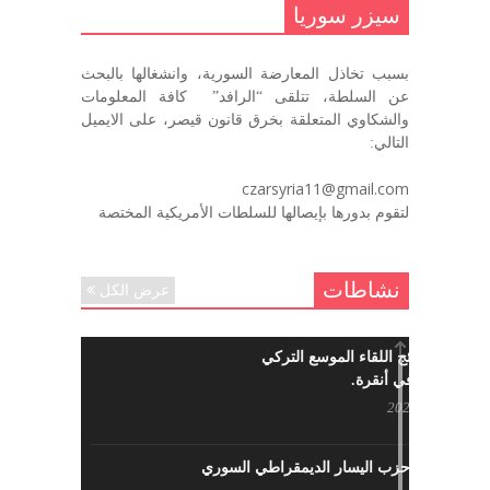
سيزر سوريا
ديسمبر 7, 2020
بسبب تخاذل المعارضة السورية، وانشغالها بالبحث
في الذكرى السنوية لرحيل الرفيق منصور أتاسي أبو مطيع
عن السلطة، تتلقى “الرافد” كافة المعلومات
رحمه الله. – عبد الله حاج محمد
والشكاوي المتعلقة بخرق قانون قيصر، على الايميل
ديسمبر 6, 2020
التالي:
لروحك المحبة والسلام أبا مطيع لن
czarsyria11@gmail.com
ننساك – خالد الحموري
لتقوم بدورها بإيصالها للسلطات الأمريكية المختصة
ديسمبر 6, 2020
نشاطات
عرض الكل
ما هي نتائج اللقاء الموسع التركي
السوري في أنقرة.
مايو 29, 2022
نشاطات حزب اليسار الديمقراطي السوري