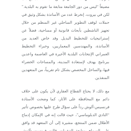
مضيفاً “ليس من دور الجامعة متابعة ما تقوم به البلدية.”
لكن في بيروت، إنخرط عدد من الأساتذة بشكل وثيق في
حملات لوقف التطوير الساحلي غير المنظم من خلال
تجهيز الناشطين بأبحاث قانونية أو مساحية، فضلاً عن
إستراتيجيات للتخطيط البديل. وقد خاض العديد من
الأساتذة، والمهندسين المعماريين، وخبراء التخطيط
العمراني الإنتخابات البلدية الأخيرة في العاصمة واعدين
ببرنامج يهدف لإستعادة المدينة، والمساحات الخضراء
فيها، والساحل المخصص بشكل تام تقريباً، من المتعهدين
المنفذين.
مع ذلك، لا يحتاج القطاع العقاري لأن يكون على خلاف
دائم مع المحافظة على الآثار، كما وضحت الأستاذة
فرنسيس-ألوش رداً على سؤال طرح عليها بخصوص تأثير
“النادي الدبلوماسي”، حيث قالت إنه في الإمكان إدماج
الأطلال ضمن المنتجع، مشيرة إلى أن المتعهد قد وافق
على السماح بمتابعة التنقيبات. قالت فرنسيس-ألوش